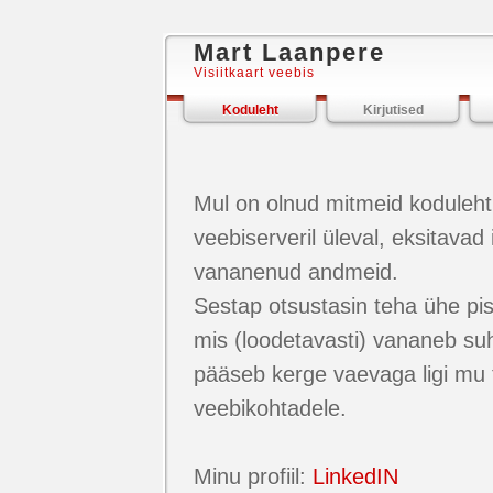
Mart Laanpere
Visiitkaart veebis
Koduleht
Kirjutised
Mul on olnud mitmeid kodulehti,
veebiserveril üleval, eksitavad
vananenud andmeid.
Sestap otsustasin teha ühe pisi
mis (loodetavasti) vananeb suht
pääseb kerge vaevaga ligi mu t
veebikohtadele.
Minu profiil:
LinkedIN