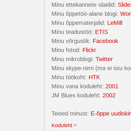
Minu ettekannete slaidid:
Slid
Minu õppetöö-alane blogi:
Wor
Minu õppematerjalid:
LeMill
Minu teadustöö:
ETIS
Minu võrgustik:
Facebook
Minu fotod:
Flickr
Minu mikroblogi:
Twitter
Minu skype-nimi (ma ei istu k
Minu töökoht:
HTK
Minu vana koduleht:
2001
JM Blues koduleht:
2002
Teised minust:
E-õppe uudiskir
Koduleht
>