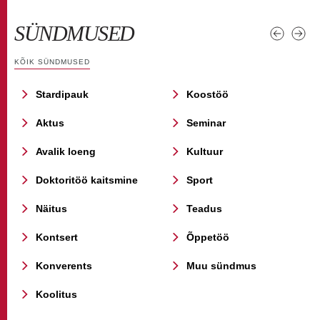
SÜNDMUSED
KÕIK SÜNDMUSED
Stardipauk
Koostöö
Aktus
Seminar
Avalik loeng
Kultuur
Doktoritöö kaitsmine
Sport
Näitus
Teadus
Kontsert
Õppetöö
Konverents
Muu sündmus
Koolitus