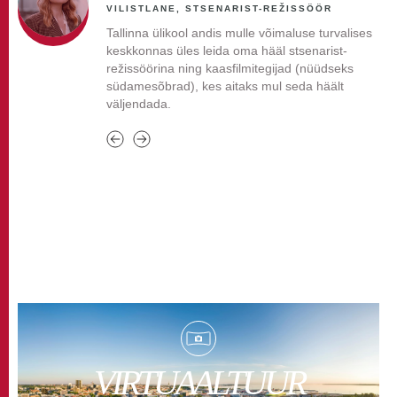
VILISTLANE, STSENARIST-REŽISSÖÖR
Tallinna ülikool andis mulle võimaluse turvalises
keskkonnas üles leida oma hääl stsenarist-
režissöörina ning kaasfilmitegijad (nüüdseks
südamesõbrad), kes aitaks mul seda häält
väljendada.
VIRTUAALTUUR