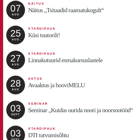
NÄITUS
PARTNERLUS JA KOOSTÖÖ
07
10
Näitus „Tsitaadid raamatukogult“
DIGHT-Net projekti töötuba „Võrgustumine
digitaalse kultuuripärandi valdkonnas: töötuba
SEPT
AUG
noorteadlastele“
STARDIPAUK
25
Küsi tuutorilt!
STARDIPAUK
10
ÜTI tutvumisõhtu
AUG
SEPT
STARDIPAUK
27
Linnakutuurid esmakursuslastele
STARDIPAUK
10
BFMi tutvumisõhtu
AUG
SEPT
AKTUS
28
Avaaktus ja hooviMELU
KONVERENTS
15
Süstemaatilise vaatluse kasutamine
AUG
haridusuuringutes - Euroopa võrgustiku 10.
SEPT
kohtumine
SEMINAR
03
Seminar „Kuidas uurida noori ja noorsootööd“
SEPT
STARDIPAUK
16
TLÜ rebaste ristimine
SEPT
STARDIPAUK
03
DTI tutvumisõhtu
SEPT