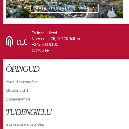
VAATA RINGI MEIE LINNAKUS
Tallinna Ülikool
Narva mnt 25, 10120 Tallinn
+372 640 9101
tlu@tlu.ee
ÕPINGUD
Avatud tasemeõpe
Mikrokraadid
Sisseastumine
TUDENGIELU
Akadeemiline kalender