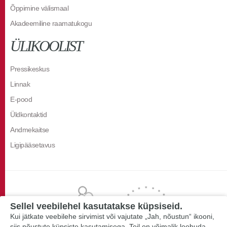
Õppimine välismaal
Akadeemiline raamatukogu
ÜLIKOOLIST
Pressikeskus
Linnak
E-pood
Üldkontaktid
Andmekaitse
Ligipääsetavus
Sellel veebilehel kasutatakse küpsiseid.
Kui jätkate veebilehe sirvimist või vajutate „Jah, nõustun“ ikooni,
siis nõustute küpsiste kasutamisega. Teil on võimalik loobuda