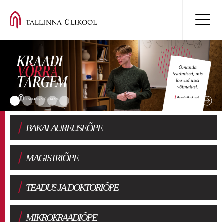
BAKALAUREUSEÕPE
MAGISTRIÕPE
TEADUS JA DOKTORIÕPE
MIKROKRAADIÕPE