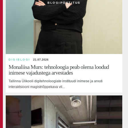
BLOGIPOSTITUS
RAHVUSVAHELISTUMISE BLOGI
01.07.2026
Tallinna Ülikooli koostöö Keenias: rohkem kui
tudengivahetus
Digital Explorers projekti teine Keenia tudengite grupp lõpetas Eestis
oma õpinguid ajal, mil avanes...
VIDEO
DIGIBLOGI
21.07.2026
Monaliisa Murs: tehnoloogia peab olema loodud
inimese vajadustega arvestades
Tallinna Ülikooli digitehnoloogiate instituudi inimese ja arvuti
interaktsiooni magistriõppekava vil...
BLOGIPOSTITUS
18.06.2026
TLU Balti filmi, meedia ja kunstide instituudi
bakalaureuseõppe lõpuaktus - 17.06.2026 kell 16