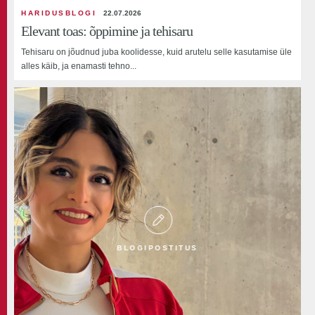
07.07.2026
HARIDUSBLOGI
22.07.2026
One-minute lecture: Why is accessible culture
Elevant toas: õppimine ja tehisaru
important?
Tehisaru on jõudnud juba koolidesse, kuid arutelu selle kasutamise üle
alles käib, ja enamasti tehno...
VIDEO
VIDEO
BLOGIPOSTITUS
18.06.2026
Best of BFM 2026 Gala
07.07.2026
Ühe minuti loeng: Miks on oluline ligipääsetav