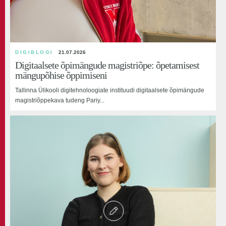
kultuur?
DIGIBLOGI
21.07.2026
Digitaalsete õpimängude magistriõpe: õpetamisest
mängupõhise õppimiseni
Tallinna Ülikooli digitehnoloogiate instituudi digitaalsete õpimängude
VIDEO
magistriõppekava tudeng Pariy...
BLOGIPOSTITUS
18.06.2026
TLU Balti filmi, meedia ja kunstide instituudi
bakalaureuseõppe lõpuaktus - 17.06.2026 kell 18