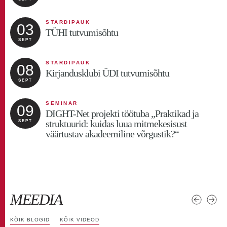
KONVERENTS
17
Vanemluskonverents „Kasvame koos“
SEPT
STARDIPAUK
03
TÜHI tutvumisõhtu
SEPT
STARDIPAUK
17
TLÜ x TalTech rebaste pidu
SEPT
STARDIPAUK
08
Kirjandusklubi ÜDI tutvumisõhtu
SEPT
SEMINAR
08
Seminaride sari klassiõpetajale: „Teaduse
rakendamine klassiruumis“
OKT
SEMINAR
09
DIGHT-Net projekti töötuba „Praktikad ja
struktuurid: kuidas luua mitmekesisust
SEPT
KONVERENTS
15
väärtustav akadeemiline võrgustik?“
Tallinna Ülikooli hariduskonverents
"Hariduspsühholoogia – sild teadusest
OKT
praktikasse"
MEEDIA
KÕIK BLOGID
KÕIK VIDEOD