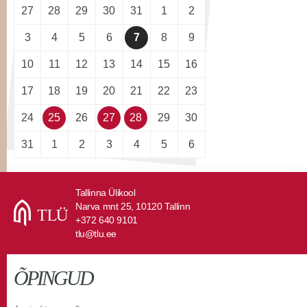
27
28
29
30
31
1
2
3
4
5
6
7
8
9
10
11
12
13
14
15
16
17
18
19
20
21
22
23
24
25
26
27
28
29
30
31
1
2
3
4
5
6
Tallinna Ülikool
Narva mnt 25, 10120 Tallinn
+372 640 9101
tlu@tlu.ee
ÕPINGUD