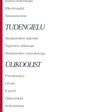
Avatud tasemeõpe
Mikrokraadid
Sisseastumine
TUDENGIELU
Akadeemiline kalender
Õppimine välismaal
Akadeemiline raamatukogu
ÜLIKOOLIST
Pressikeskus
Linnak
E-pood
Üldkontaktid
Andmekaitse