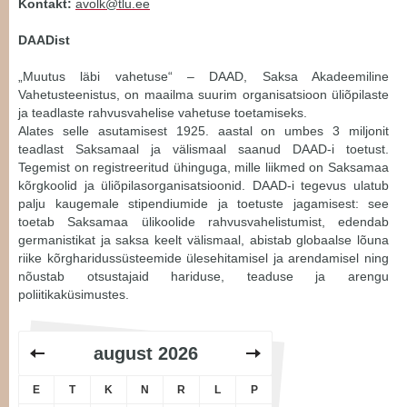
Kontakt:
avolk@tlu.ee
DAADist
„Muutus läbi vahetuse“ – DAAD, Saksa Akadeemiline
Vahetusteenistus, on maailma suurim organisatsioon üliõpilaste
ja teadlaste rahvusvahelise vahetuse toetamiseks.
Alates selle asutamisest 1925. aastal on umbes 3 miljonit
teadlast Saksamaal ja välismaal saanud DAAD-i toetust.
Tegemist on registreeritud ühinguga, mille liikmed on Saksamaa
kõrgkoolid ja üliõpilasorganisatsioonid. DAAD-i tegevus ulatub
palju kaugemale stipendiumide ja toetuste jagamisest: see
toetab Saksamaa ülikoolide rahvusvahelistumist, edendab
germanistikat ja saksa keelt välismaal, abistab globaalse lõuna
riike kõrgharidussüsteemide ülesehitamisel ja arendamisel ning
nõustab otsustajaid hariduse, teaduse ja arengu
poliitikaküsimustes.
august
2026
E
T
K
N
R
L
P