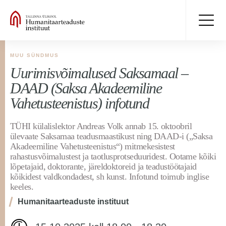
MUU SÜNDMUS
Uurimisvõimalused Saksamaal –
DAAD (Saksa Akadeemiline
Vahetusteenistus) infotund
TÜHI külalislektor Andreas Volk annab 15. oktoobril
ülevaate Saksamaa teadusmaastikust ning DAAD-i („Saksa
Akadeemiline Vahetusteenistus“) mitmekesistest
rahastusvõimalustest ja taotlusprotseduuridest. Ootame kõiki
lõpetajaid, doktorante, järeldoktoreid ja teadustöötajaid
kõikidest valdkondadest, sh kunst. Infotund toimub inglise
keeles.
Humanitaarteaduste instituut