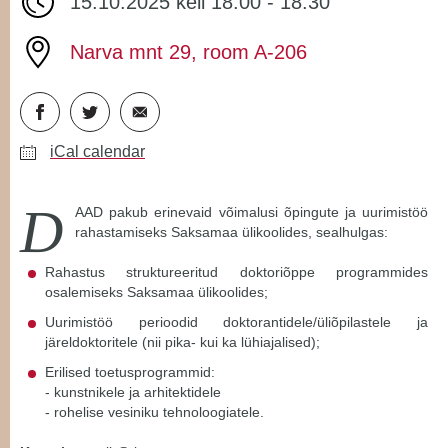
15.10.2025 kell 18.00 - 18.30
Narva mnt 29, room A-206
iCal calendar
D
AAD pakub erinevaid võimalusi õpingute ja uurimistöö
rahastamiseks Saksamaa ülikoolides, sealhulgas:
Rahastus struktureeritud doktoriõppe programmides
osalemiseks Saksamaa ülikoolides;
Uurimistöö perioodid doktorantidele/üliõpilastele ja
järeldoktoritele (nii pika- kui ka lühiajalised);
Erilised toetusprogrammid:
- kunstnikele ja arhitektidele
- rohelise vesiniku tehnoloogiatele.