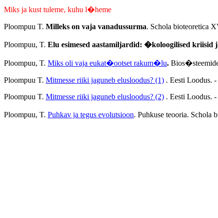
Miks ja kust tuleme, kuhu l�heme
Ploompuu T.
Milleks on vaja vanadussurma
. Schola bioteoretica X
Ploompuu, T.
Elu esimesed aastamiljardid: �koloogilised kriisid j
Ploompuu, T.
Miks oli vaja eukat�ootset rakum�lu
.
Bios�steemide 
Ploompuu T.
Mitmesse riiki jaguneb elusloodus? (1)
. Eesti Loodus. -
Ploompuu T.
Mitmesse riiki jaguneb elusloodus? (2)
. Eesti Loodus. -
Ploompuu, T.
Puhkav ja tegus evolutsioon
. Puhkuse teooria. Schola