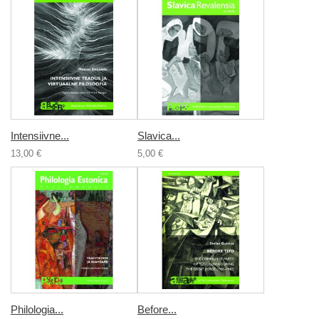
Intensiivne...
Slavica...
13,00 €
5,00 €
Philologia...
Before...