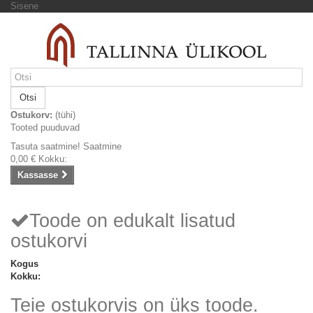
Sisene
Otsi
Ostukorv:
(tühi)
Tooted puuduvad
Tasuta saatmine!
Saatmine
0,00 €
Kokku:
Kassasse
Toode on edukalt lisatud
ostukorvi
Kogus
Kokku:
Teie ostukorvis on üks toode.