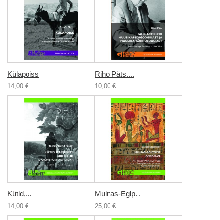
Külapoiss
Riho Päts....
14,00 €
10,00 €
Kütid,...
Muinas-Egip...
14,00 €
25,00 €