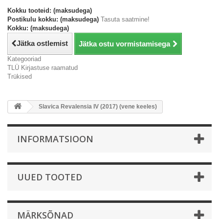
Kokku tooteid: (maksudega)
Postikulu kokku: (maksudega)
Tasuta saatmine!
Kokku: (maksudega)
Jätka ostlemist
Jätka ostu vormistamisega
Kategooriad
TLÜ Kirjastuse raamatud
Trükised
Slavica Revalensia IV (2017) (vene keeles)
INFORMATSIOON
UUED TOOTED
MÄRKSÕNAD