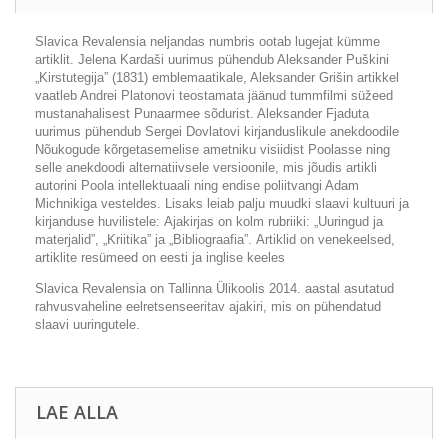
Slavica Revalensia neljandas numbris ootab lugejat kümme
artiklit. Jelena Kardaši uurimus pühendub Aleksander Puškini
„Kirstutegija” (1831) emblemaatikale, Aleksander Grišin artikkel
vaatleb Andrei Platonovi teostamata jäänud tummfilmi süžeed
mustanahalisest Punaarmee sõdurist. Aleksander Fjaduta
uurimus pühendub Sergei Dovlatovi kirjanduslikule anekdoodile
Nõukogude kõrgetasemelise ametniku visiidist Poolasse ning
selle anekdoodi alternatiivsele versioonile, mis jõudis artikli
autorini Poola intellektuaali ning endise poliitvangi Adam
Michnikiga vesteldes. Lisaks leiab palju muudki slaavi kultuuri ja
kirjanduse huvilistele: Ajakirjas on kolm rubriiki: „Uuringud ja
materjalid”, „Kriitika” ja „Bibliograafia”. Artiklid on venekeelsed,
artiklite resümeed on eesti ja inglise keeles
Slavica Revalensia on Tallinna Ülikoolis 2014. aastal asutatud
rahvusvaheline eelretsenseeritav ajakiri, mis on pühendatud
slaavi uuringutele.
LAE ALLA