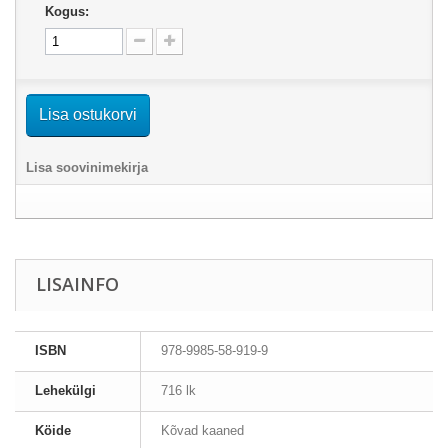
Kogus:
Lisa ostukorvi
Lisa soovinimekirja
LISAINFO
ISBN
978-9985-58-919-9
Lehekülgi
716 lk
Köide
Kõvad kaaned