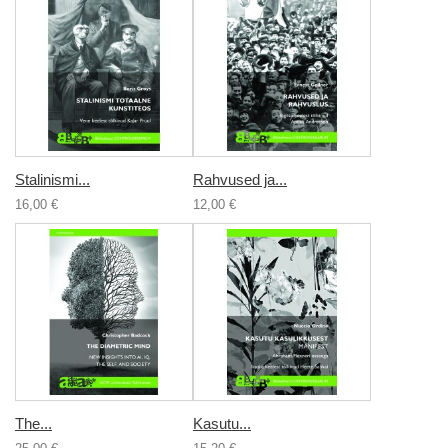
Stalinismi...
Rahvused ja...
16,00 €
12,00 €
The...
Kasutu...