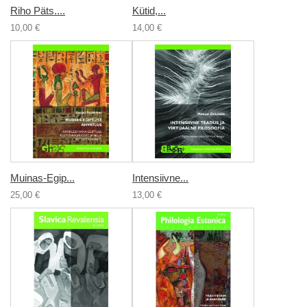
Riho Päts....
Kütid,...
10,00 €
14,00 €
Muinas-Egip...
Intensiivne...
25,00 €
13,00 €