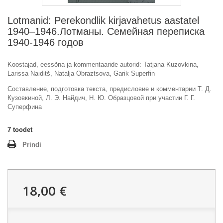
Lotmanid: Perekondlik kirjavahetus aastatel
1940–1946.Лотманы. Семейная переписка
1940-1946 годов
Koostajad, eessõna ja kommentaaride autorid: Tatjana Kuzovkina,
Larissa Naiditš, Natalja Obraztsova, Garik Superfin
Составление, подготовка текста, предисловие и комментарии Т. Д.
Кузовкиной, Л. Э. Найдич, Н. Ю. Образцовой при участии Г. Г.
Суперфина
7
toodet
Prindi
18,00 €