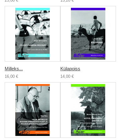
25,00 €
15,20 €
Milleks...
Külapoiss
16,00 €
14,00 €