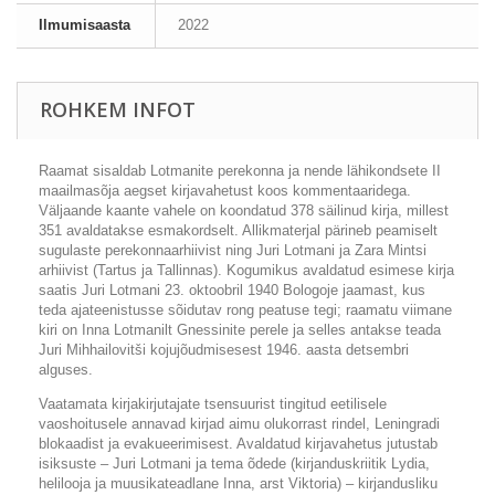
Ilmumisaasta
2022
ROHKEM INFOT
Raamat sisaldab Lotmanite perekonna ja nende lähikondsete II
maailmasõja aegset kirjavahetust koos kommentaaridega.
Väljaande kaante vahele on koondatud 378 säilinud kirja, millest
351 avaldatakse esmakordselt. Allikmaterjal pärineb peamiselt
sugulaste perekonnaarhiivist ning Juri Lotmani ja Zara Mintsi
arhiivist (Tartus ja Tallinnas). Kogumikus avaldatud esimese kirja
saatis Juri Lotmani 23. oktoobril 1940 Bologoje jaamast, kus
teda ajateenistusse sõidutav rong peatuse tegi; raamatu viimane
kiri on Inna Lotmanilt Gnessinite perele ja selles antakse teada
Juri Mihhailovitši kojujõudmisesest 1946. aasta detsembri
alguses.
Vaatamata kirjakirjutajate tsensuurist tingitud eetilisele
vaoshoitusele annavad kirjad aimu olukorrast rindel, Leningradi
blokaadist ja evakueerimisest. Avaldatud kirjavahetus jutustab
isiksuste – Juri Lotmani ja tema õdede (kirjanduskriitik Lydia,
helilooja ja muusikateadlane Inna, arst Viktoria) – kirjandusliku