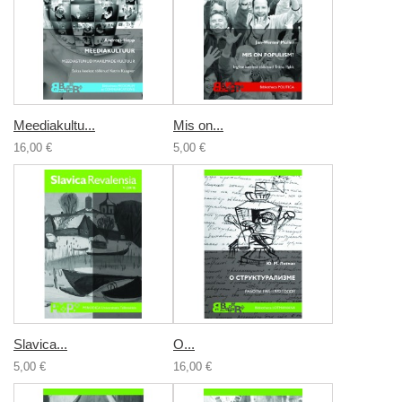
Meediakultu...
Mis on...
16,00 €
5,00 €
Slavica...
О...
5,00 €
16,00 €