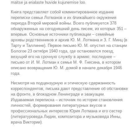
maitse ja erialaste huvide kujunemise loo.
Книга представляет собой комментированное издание
переписки семьи Лотманов и их ближайшего окружения
периода Второй мировой войны. Всего публикуется 378
обнаруженных на сегодняшний день писем, из которых 351 –
впервые. Основные источники публикации – cемейные
архивы родственников и архив Ю. М. Лотмана и З. Г. Минц (в
Тарту и Таллинне). Первое письмо Ю. М. опустил на станции
Бологое 23 октября 1940 года, где остановился поезд,
везущий его на срочную службу в армию; последнее –
письмо от И. М. Лотман к семье М. Ф. Гнесина, в котором
описано возвращения Ю. М. домой в начале декабря 1946
года.
Несмотря на подцензурную и этическую сдержанность
корреспондентов, письма дают представление об обстановке
на фронте, в блокадном Ленинграде и эвакуации.
Издаваемая переписка – источник по истории становления
личностей, формирования литературных вкусов и
профессиональных интересов Юрия Лотмана и его сестер
(литературоведа Лидии, композитора и музыковеда Инны,
врача Виктории).