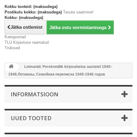
Kokku tooteid: (maksudega)
Postikulu kokku: (maksudega)
Tasuta saatmine!
Kokku: (maksudega)
Jätka ostlemist
Jätka ostu vormistamisega
Kategooriad
TLÜ Kirjastuse raamatud
Trükised
Lotmanid: Perekondlik kirjavahetus aastatel 1940–
1946.Лотманы. Семейная переписка 1940-1946 годов
INFORMATSIOON
UUED TOOTED