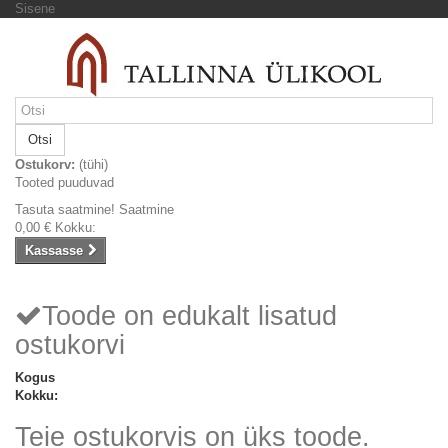
Sisene
Otsi
Ostukorv:
(tühi)
Tooted puuduvad
Tasuta saatmine!
Saatmine
0,00 €
Kokku:
Kassasse
Toode on edukalt lisatud
ostukorvi
Kogus
Kokku:
Teie ostukorvis on üks toode.