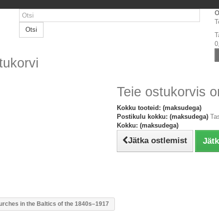
O
T
Otsi
T
0
tukorvi
Teie ostukorvis o
Kokku tooteid: (maksudega)
Postikulu kokku: (maksudega)
Ta
Kokku: (maksudega)
Jätka ostlemist
Jät
urches in the Baltics of the 1840s–1917