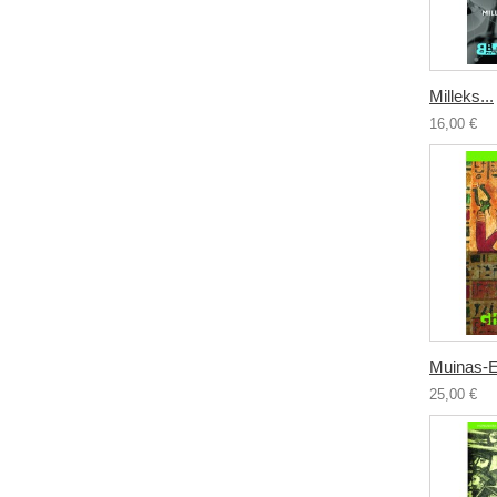
Milleks...
16,00 €
Muinas-Eg
25,00 €