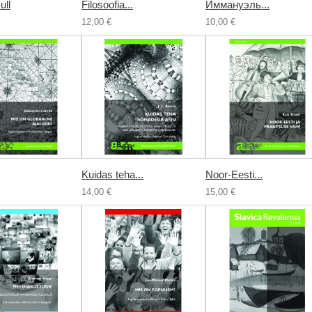
ull
Filosoofia...
Иммануэль...
12,00 €
10,00 €
Kuidas teha...
Noor-Eesti...
14,00 €
15,00 €