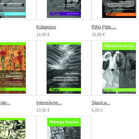
Külapoiss
Riho Päts....
14,00 €
10,00 €
ip...
Intensiivne...
Slavica...
13,00 €
5,00 €