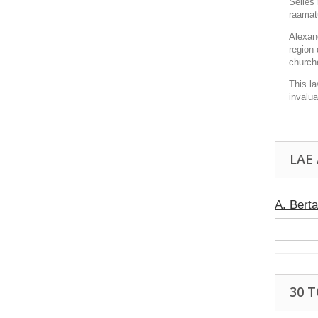
Selles 
raamat
Alexan
region 
churche
This la
invalu
LAE
A. Berta
30 