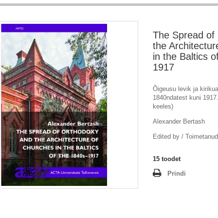
The Spread of
the Architectu
in the Baltics 
1917
Õigeusu levik ja kiriku
1840ndatest kuni 1917. 
keeles)
Alexander Bertash
Edited by / Toimetan
15
toodet
Prindi