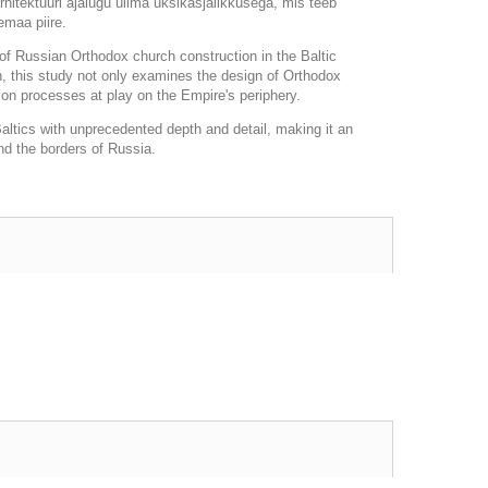
arhitektuuri ajalugu ülima üksikasjalikkusega, mis teeb
emaa piire.
 of Russian Orthodox church construction in the Baltic
h, this study not only examines the design of Orthodox
ion processes at play on the Empire's periphery.
Baltics with unprecedented depth and detail, making it an
nd the borders of Russia.