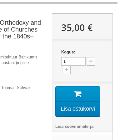
 Orthodoxy and
35,00 €
re of Churches
of the 1840s–
Kogus:
arhitektuur Baltikumis
aastani (inglise
ud Toomas Schvak
Lisa ostukorvi
Lisa soovinimekirja