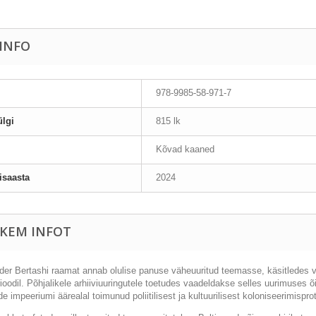
AINFO
978-9985-58-971-7
lgi
815 lk
Kõvad kaaned
isaasta
2024
KEM INFOT
der Bertashi raamat annab olulise panuse väheuuritud teemasse, käsitledes
rioodil. P
õ
hjalikele arhiiviuuringutele toetudes vaadeldakse selles uurimuses
õ
e impeeriumi äärealal toimunud poliitilisest ja kultuurilisest koloniseerimispro