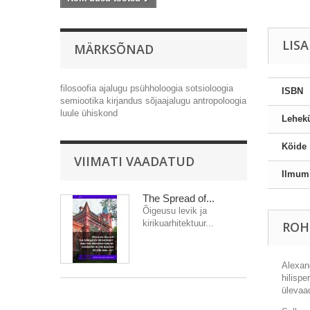
LIS
MÄRKSÕNAD
filosoofia
ajalugu
psühholoogia
sotsioloogia
ISBN
semiootika
kirjandus
sõjaajalugu
antropoloogia
luule
ühiskond
Lehekü
Köide
VIIMATI VAADATUD
Ilmum
The Spread of...
Õigeusu levik ja
kirikuarhitektuur...
ROH
Alexan
hilispe
ülevaad