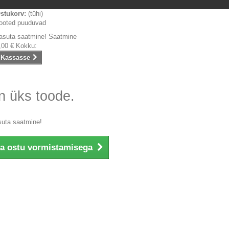
stukorv:
(tühi)
ooted puuduvad
asuta saatmine!
Saatmine
,00 €
Kokku:
Kassasse
n üks toode.
suta saatmine!
ka ostu vormistamisega