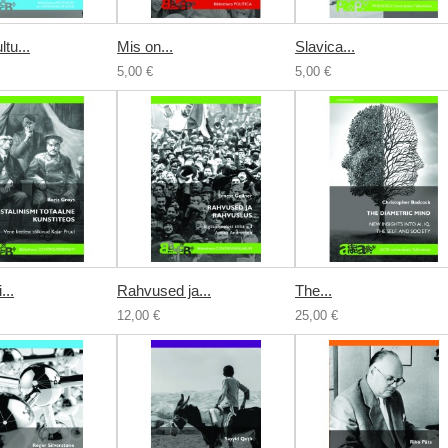
tu...
Mis on...
Slavica...
5,00 €
5,00 €
...
Rahvused ja...
The...
12,00 €
25,00 €