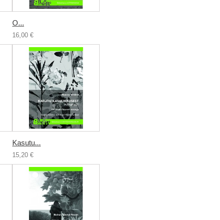
О...
16,00 €
Kasutu...
15,20 €