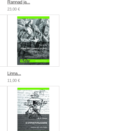
Rannad ja...
23,00 €
Linna...
11,00 €