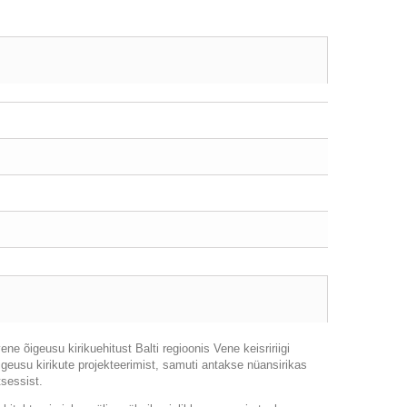
 vene
õ
igeusu kirikuehitust Balti regioonis Vene keisririigi
igeusu kirikute projekteerimist, samuti antakse nüansirikas
tsessist.