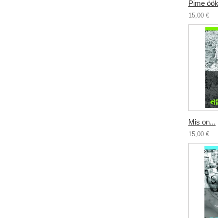
Pime öök
15,00 €
Mis on...
15,00 €