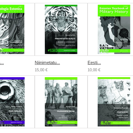
...
Niinimetatu...
Eesti...
15,00 €
10,00 €