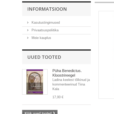
INFORMATSIOON
Kasutustingimused
Privaatsuspoliitika
Meie kauplus
UUED TOOTED
Püha Benedictus.
Kloostrireegel
Ladina keelest tõlkinud ja
kommenteerinud Tiina
Kala
17,00 €
Kõik uued tooted