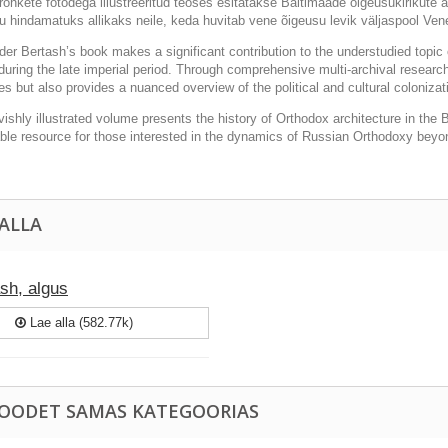
rohkete fotodega illustreeritud teoses esitatakse Baltimaade
õ
igeusukirikute 
u hindamatuks allikaks neile, keda huvitab vene
õ
igeusu levik väljaspool Ven
der Bertash
’
s book makes a significant contribution to the understudied topic
during the late imperial period. Through comprehensive multi-archival researc
s but also provides a nuanced overview of the political and cultural colonizat
vishly illustrated volume presents the history of Orthodox architecture in the 
able resource for those interested in the dynamics of Russian Orthodoxy beyo
 ALLA
sh, algus
Lae alla (582.77k)
TOODET SAMAS KATEGOORIAS