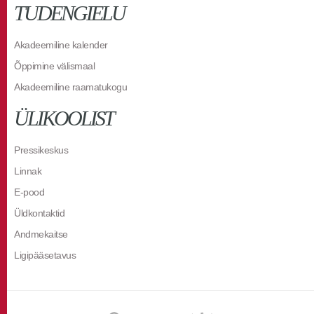
TUDENGIELU
Akadeemiline kalender
Õppimine välismaal
Akadeemiline raamatukogu
ÜLIKOOLIST
Pressikeskus
Linnak
E-pood
Üldkontaktid
Andmekaitse
Ligipääsetavus