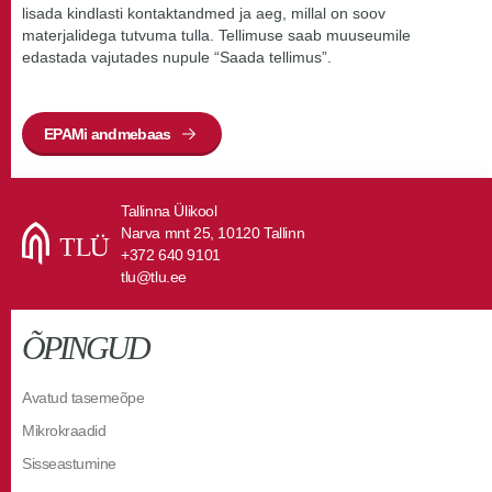
lisada kindlasti kontaktandmed ja aeg, millal on soov
materjalidega tutvuma tulla. Tellimuse saab muuseumile
edastada vajutades nupule “Saada tellimus”.
EPAMi andmebaas
Tallinna Ülikool
Narva mnt 25, 10120 Tallinn
+372 640 9101
tlu@tlu.ee
ÕPINGUD
Avatud tasemeõpe
Mikrokraadid
Sisseastumine