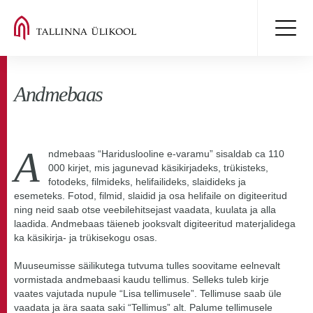
Andmebaas
A
ndmebaas “Hariduslooline e-varamu” sisaldab ca 110
000 kirjet, mis jagunevad käsikirjadeks, trükisteks,
fotodeks, filmideks, helifailideks, slaidideks ja
esemeteks. Fotod, filmid, slaidid ja osa helifaile on digiteeritud
ning neid saab otse veebilehitsejast vaadata, kuulata ja alla
laadida. Andmebaas täieneb jooksvalt digiteeritud materjalidega
ka käsikirja- ja trükisekogu osas.
Muuseumisse säilikutega tutvuma tulles soovitame eelnevalt
vormistada andmebaasi kaudu tellimus. Selleks tuleb kirje
vaates vajutada nupule “Lisa tellimusele”. Tellimuse saab üle
vaadata ja ära saata saki “Tellimus” alt. Palume tellimusele