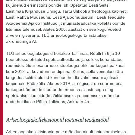
kujunenud eri institutsioonide, sh Õpetatud Eesti Seltsi,
Eestimaa Kirjanduse Ühingu, Tartu Ülikooli arheoloogia kabineti,
Eesti Rahva Muuseumi, Eesti Ajaloomuuseumi, Eesti Teaduste
Akadeemia Ajaloo Instituudi jt muinasteaduslike kollektsioonide
liitumise tulemusel. Alates 2006. aastast on see kogu võetud
arvele riigivarana. TLÜ arheoloogiakogu tähistatakse
akronüümiga AI.
TLÜ arheoloogiakogusid hoitakse Tallinnas, Rüütli tn 8 ja 10
hoonetesse ehitatud spetsiaalhoidlates ja selleks kohandatud
ruumides. Suur osa arheo-osteoloogia ehk luu-kogust paiknes
kuni 2012. a. kevadeni rendipinnal Keilas, selle võimaluse ära
langedes koliti luuleiud kuni uue hoidla valmimiseni ajutisele
laopinnale Pääskülla. Alates 2019. a. sügisest on suurem osa
luukogust ümber kolitud uude, moodsa sisustusega ning
spetsiaalselt luuleidude säilitamiseks ja hoidmiseks mõeldud
uude hoidlasse Põhja-Tallinnas, Ankru tn 4a.
Arheoloogiakollektsioonid toetavad teadustööd
Arheoloogiakollektsioonid pole mõeldud ainult hoiustamiseks ja