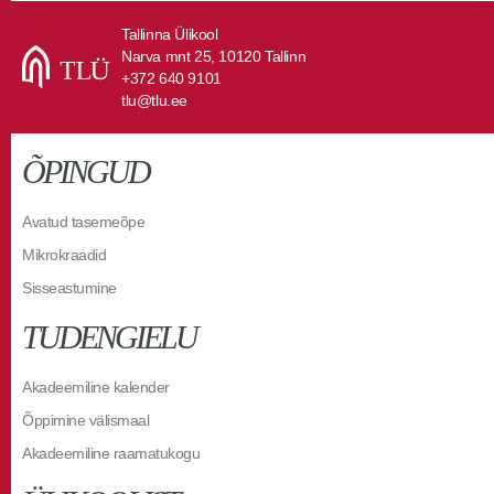
Tallinna Ülikool
Narva mnt 25, 10120 Tallinn
+372 640 9101
tlu@tlu.ee
ÕPINGUD
Avatud tasemeõpe
Mikrokraadid
Sisseastumine
TUDENGIELU
Akadeemiline kalender
Õppimine välismaal
Akadeemiline raamatukogu