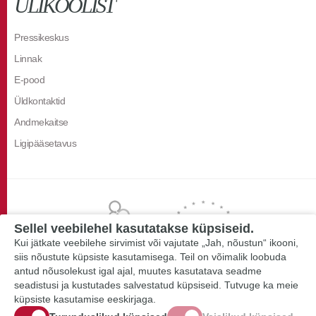
ÜLIKOOLIST
Pressikeskus
Linnak
E-pood
Üldkontaktid
Andmekaitse
Ligipääsetavus
Sellel veebilehel kasutatakse küpsiseid.
Kui jätkate veebilehe sirvimist või vajutate „Jah, nõustun“ ikooni,
siis nõustute küpsiste kasutamisega. Teil on võimalik loobuda
antud nõusolekust igal ajal, muutes kasutatava seadme
seadistusi ja kustutades salvestatud küpsiseid. Tutvuge ka meie
küpsiste kasutamise eeskirjaga.