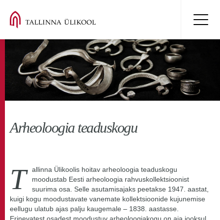
Arheoloogia teaduskogu
T
allinna Ülikoolis hoitav arheoloogia teaduskogu
moodustab Eesti arheoloogia rahvuskollektsioonist
suurima osa. Selle asutamisajaks peetakse 1947. aastat,
kuigi kogu moodustavate vanemate kollektsioonide kujunemise
eellugu ulatub ajas palju kaugemale – 1838. aastasse.
Erinevatest osadest moodustuv arheoloogiakogu on aja jooksul