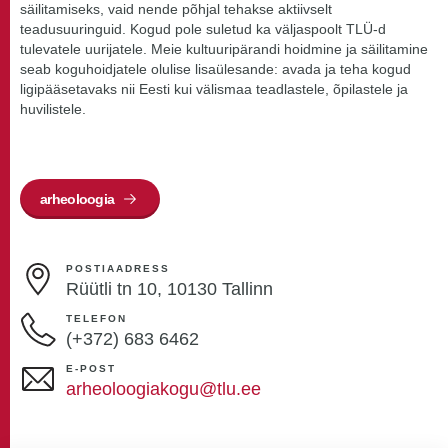
säilitamiseks, vaid nende põhjal tehakse aktiivselt
teadusuuringuid. Kogud pole suletud ka väljaspoolt TLÜ-d
tulevatele uurijatele. Meie kultuuripärandi hoidmine ja säilitamine
seab koguhoidjatele olulise lisaülesande: avada ja teha kogud
ligipääsetavaks nii Eesti kui välismaa teadlastele, õpilastele ja
huvilistele.
arheoloogia
POSTIAADRESS
Rüütli tn 10, 10130 Tallinn
TELEFON
(+372) 683 6462
E-POST
arheoloogiakogu@tlu.ee