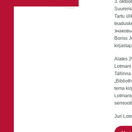
3. oktoo
Suurema 
Tartu ül
teaduske
знаковым
Boriss J
kirjastaj
Alates 2
Lotmani 
Tallinna
„Bibliot
tema kir
Lotmanig
semioot
Juri Lot