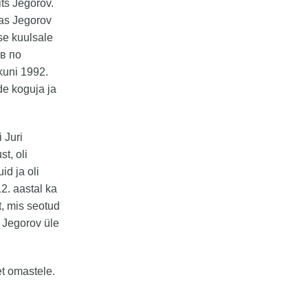
itš Jegorov.
tas Jegorov
use kuulsale
ов по
kuni 1992.
de koguja ja
 Juri
t, oli
id ja oli
2. aastal ka
, mis seotud
 Jegorov üle
t omastele.