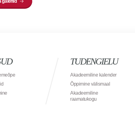
 galeriid
GUD
TUDENGIELU
semeõpe
Akadeemiline kalender
id
Õppimine välismaal
mine
Akadeemiline
raamatukogu