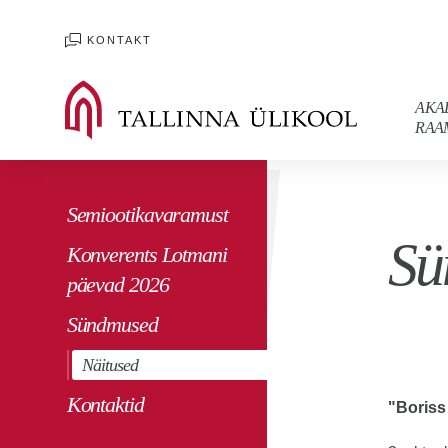
KONTAKT
AKA
RAA
Semiootikavaramust
Sü
Konverents Lotmani
päevad 2026
Sündmused
Näitused
Kontaktid
"Boriss