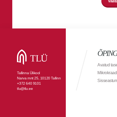
Vaata
ÕPIN
Avatud ta
Mikrokraad
Tallinna Ülikool
Narva mnt 25, 10120 Tallinn
Sisseastu
+372 640 9101
tlu@tlu.ee