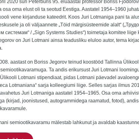
bril 2020 suri Peterburis 95. eluaastal professor Boriss Fjodorov
osa oma elust oli ta seotud Eestiga. Aastatel 1954–1960 juha
ikooli vene kirjanduse kateedrit. Koos Juri Lotmaniga pani ta al
skusele ja oli väljaannete „Töid märgisüsteemide alalt“ („Труд
 системам“ / „Sign Systems Studies“) toimetaja komitee liige 
egorov on Juri Lotmani ainsa teadusliku eluloo autor, tema kirja
a.
008. aastast on Boriss Jegorov teinud koostööd Tallinna Ülikooli
semiootikavaramuga. Ta andis erikursust Juri Lotmani loomingus
 Ülikooli Lotmani stipendiaat, pidas Lotmani päevadel avaloengu
heca Lotmaniana“ sarja kolleegiumi liige. Selles sarjas ilmus 201
javahetus Juri Lotmaniga aastatel 1954–1965. Osa oma arhiivist
a (kirjad, joonistused, autogrammidega raamatud, fotod), andis
ikavaramule.
mani semiootikavaramu mälestab lahkunut ja avaldab kaastunne