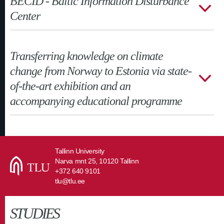
BECID - Baltic Information Disturbance
Center
Transferring knowledge on climate
change from Norway to Estonia via state-
of-the-art exhibition and an
accompanying educational programme
Tallinn University
Narva mnt 25, 10120 Tallinn
+372 640 9101
tlu@tlu.ee
STUDIES