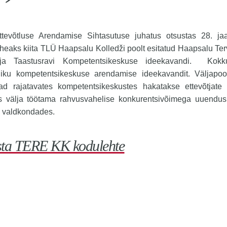
ttevõtluse Arendamise Sihtasutuse juhatus otsustas 28. ja
heaks kiita TLÜ Haapsalu Kolledži poolt esitatud Haapsalu Te
ja Taastusravi Kompetentsikeskuse ideekavandi. Kokk
dliku kompetentsikeskuse arendamise ideekavandit. Väljapoo
ad rajatavates kompetentsikeskustes hakatakse ettevõtjate 
s välja töötama rahvusvahelise konkurentsivõimega uuendusi
 valdkondades.
sta TERE KK kodulehte