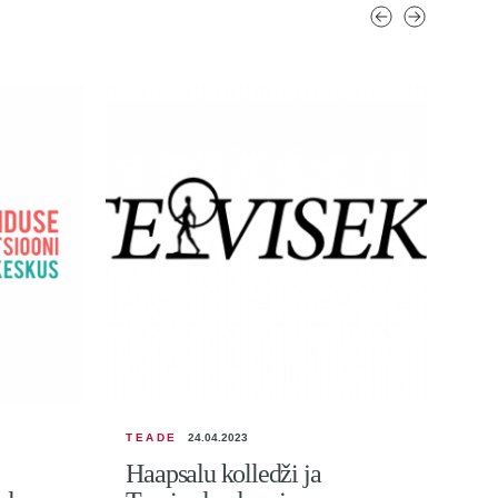
TEADE
24.04.2023
ÜRI
Haapsalu kolledži ja
Ha