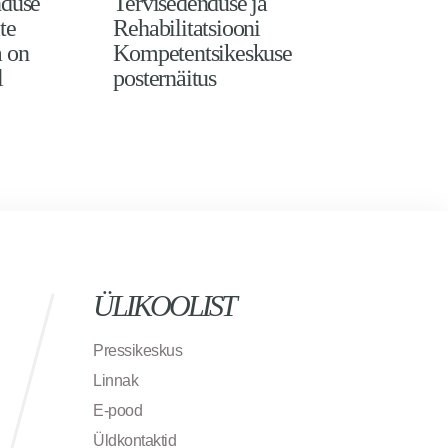
nduse
Tervisedenduse ja
Te
te
Rehabilitatsiooni
Reh
a on
Kompetentsikeskuse
Ko
l
posternäitus
val
ÜLIKOOLIST
Pressikeskus
Linnak
E-pood
Üldkontaktid