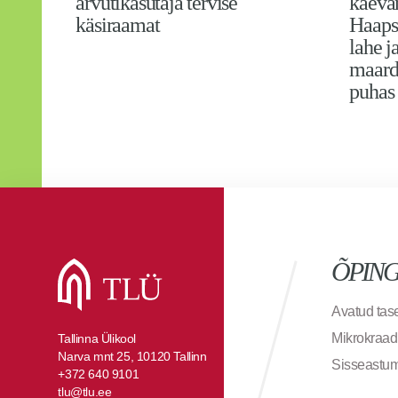
arvutikasutaja tervise
kaeva
käsiraamat
Haaps
lahe j
maardl
puhas
ÕPIN
Avatud ta
Mikrokraad
Tallinna Ülikool
Narva mnt 25, 10120 Tallinn
Sisseastu
+372 640 9101
tlu@tlu.ee