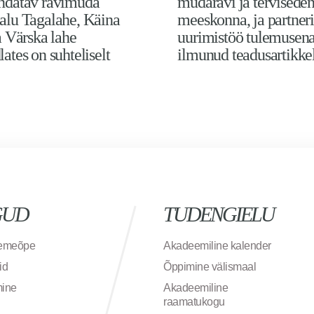
ndatav ravimuda
mudaravi ja tervisede
alu Tagalahe, Käina
meeskonna, ja partneri
a Värska lahe
uurimistöö tulemusen
ates on suhteliselt
ilmunud teadusartikke
GUD
TUDENGIELU
semeõpe
Akadeemiline kalender
id
Õppimine välismaal
mine
Akadeemiline
raamatukogu