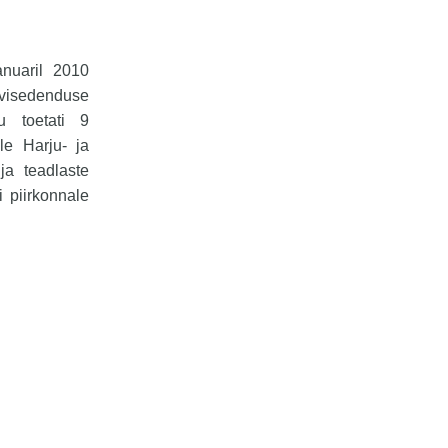
anuaril 2010
rvisedenduse
u toetati 9
le Harju- ja
ja teadlaste
 piirkonnale