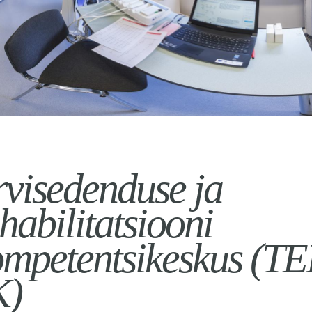
rvisedenduse ja
habilitatsiooni
mpetentsikeskus (T
K)