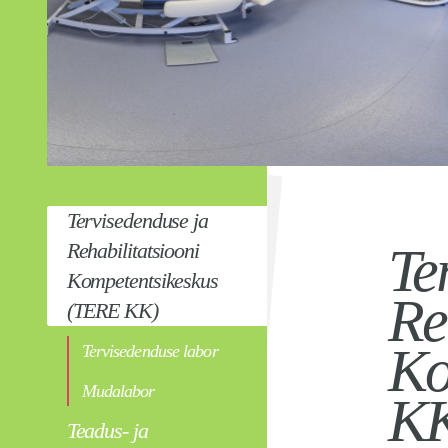
Tervisedenduse ja
Rehabilitatsiooni
Te
Kompetentsikeskus
Re
(TERE KK)
Ko
Tervisedenduse labor
Mudalabor
K
Teadus- ja