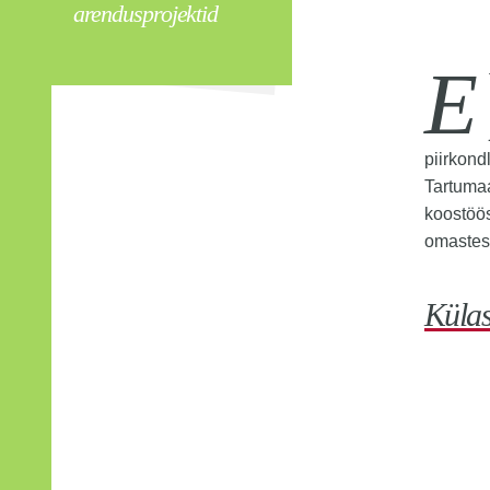
arendusprojektid
E
piirkon
Tartuma
koostöö
omastes
Küla