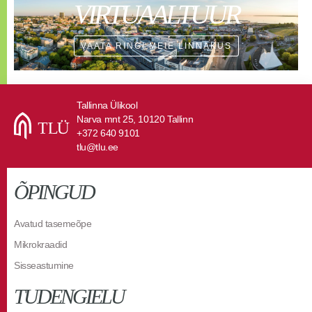
VIRTUAALTUUR
VAATA RINGI MEIE LINNAKUS
Tallinna Ülikool
Narva mnt 25, 10120 Tallinn
+372 640 9101
tlu@tlu.ee
ÕPINGUD
Avatud tasemeõpe
Mikrokraadid
Sisseastumine
TUDENGIELU