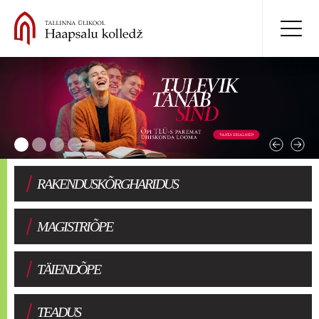
RAKENDUSKÕRGHARIDUS
MAGISTRIÕPE
TÄIENDÕPE
TEADUS