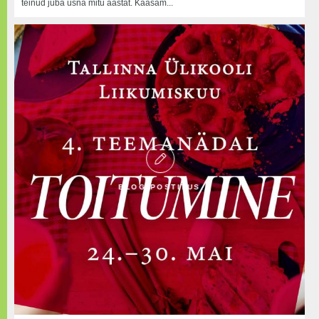
teinud juba üsna mitu aastat. Kaasam...
BLOGIPOSTITUS
BLOGIPOSTITUS
22.06.2018
TLÜ vilistlane Alice Haav