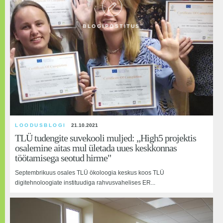
BLOGIPOSTITUS
BLOGIPOSTITUS
LOODUSBLOGI
25.09.2020
21.10.2021
TLÜ tudengite suvekooli muljed: „High5 projektis
Pikivahe probleemiga konverentsile
osalemine aitas mul ületada uues keskkonnas
töötamisega seotud hirme"
Septembrikuus osales TLÜ ökoloogia keskus koos TLÜ
digitehnoloogiate instituudiga rahvusvahelises ER...