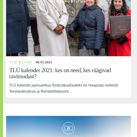
BLOGIPOSTITUS
23.05.2013
TLÜ Haapsalu Kolledž - Seinamaaling
TLÜ BLOGI
08.01.2021
TLÜ kalender 2021: kes on need, kes räägivad
ravimudast?
TLÜ kalendri jaanuarikuu fookusteadlasteks on Haapsalu kolledži
Tervisedenduse ja Rehabilitatsiooni ...