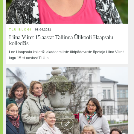
06.02.2015
Leia endale sobiv eriala Tallinna Ülikooli Haapsalu
Kolledžist
TLÜ BLOGI
08.04.2021
Liina Viiret 15 aastat Tallinna Ülikooli Haapsalu
kolledžis
Loe Haapsalu kolledži akadeemiliste üldpädevuste õpetaja Liina Viireti
lugu 15-st aastast TLÜ-s.
VIDEO