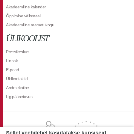
Akadeemiline kalender
Õppimine välismaal
Akadeemiline raamatukogu
ÜLIKOOLIST
Pressikeskus
Linnak
E-pood
Üldkontaktid
Andmekaitse
Ligipääsetavus
Sellel veebilehel kasutatakse küpsiseid.