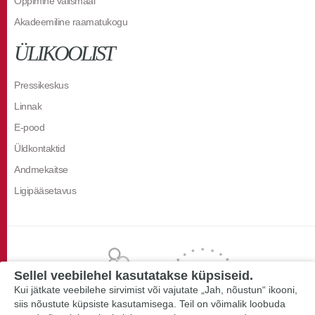
Õppimine välismaal
Akadeemiline raamatukogu
ÜLIKOOLIST
Pressikeskus
Linnak
E-pood
Üldkontaktid
Andmekaitse
Ligipääsetavus
Sellel veebilehel kasutatakse küpsiseid.
Kui jätkate veebilehe sirvimist või vajutate „Jah, nõustun“ ikooni,
siis nõustute küpsiste kasutamisega. Teil on võimalik loobuda