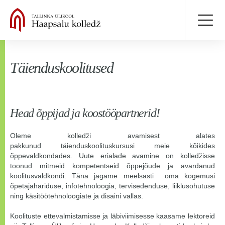
Täienduskoolitused
Head õppijad ja koostööpartnerid!
Oleme kolledži avamisest alates
pakkunud täienduskoolituskursusi meie kõikides
õppevaldkondades.
Uute erialade avamine on kolledžisse
toonud mitmeid kompetentseid õppejõude ja avardanud
koolitusvaldkondi. Täna jagame meelsasti oma kogemusi
õpetajahariduse, infotehnoloogia, tervisedenduse, liiklusohutuse
ning käsitöötehnoloogiate ja disaini vallas.
Koolituste ettevalmistamisse ja läbiviimisesse kaasame lektoreid