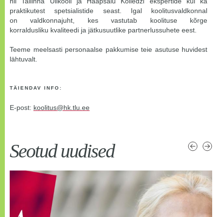
nii Tallinna Ülikooli ja Haapsalu Kolledži ekspertide kui ka
praktikutest spetsialistide seast. Igal koolitusvaldkonnal
on valdkonnajuht, kes vastutab koolituse kõrge
korraldusliku kvaliteedi ja jätkusuutlike partnerlussuhete eest.
Teeme meelsasti personaalse pakkumise teie asutuse huvidest
lähtuvalt.
TÄIENDAV INFO:
E-post:
koolitus@hk.tlu.ee
Seotud uudised