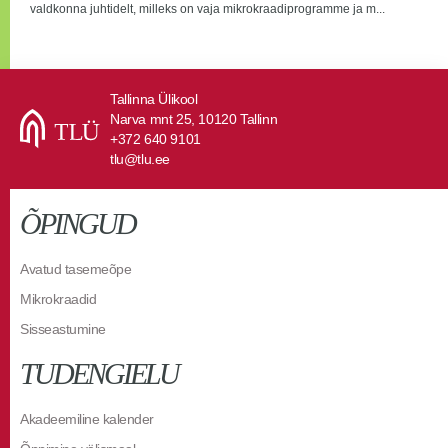
valdkonna juhtidelt, milleks on vaja mikrokraadiprogramme ja m...
Tallinna Ülikool
Narva mnt 25, 10120 Tallinn
+372 640 9101
tlu@tlu.ee
ÕPINGUD
Avatud tasemeõpe
Mikrokraadid
Sisseastumine
TUDENGIELU
Akadeemiline kalender