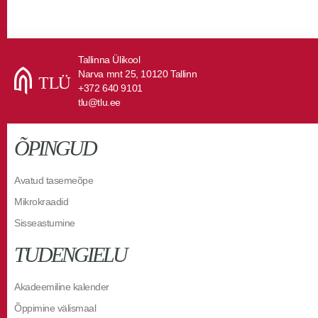
Tallinna Ülikool
Narva mnt 25, 10120 Tallinn
+372 640 9101
tlu@tlu.ee
ÕPINGUD
Avatud tasemeõpe
Mikrokraadid
Sisseastumine
TUDENGIELU
Akadeemiline kalender
Õppimine välismaal