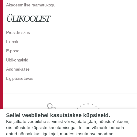
Akadeemiline raamatukogu
ÜLIKOOLIST
Pressikeskus
Linnak
E-pood
Üldkontaktid
Andmekaitse
Ligipääsetavus
Sellel veebilehel kasutatakse küpsiseid.
Kui jätkate veebilehe sirvimist või vajutate „Jah, nõustun“ ikooni,
siis nõustute küpsiste kasutamisega. Teil on võimalik loobuda
antud nõusolekust igal ajal, muutes kasutatava seadme