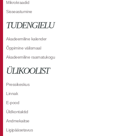
Mikrokraadid
Sisseastumine
TUDENGIELU
Akadeemiline kalender
Õppimine välismaal
Akadeemiline raamatukogu
ÜLIKOOLIST
Pressikeskus
Linnak
E-pood
Üldkontaktid
Andmekaitse
Ligipääsetavus