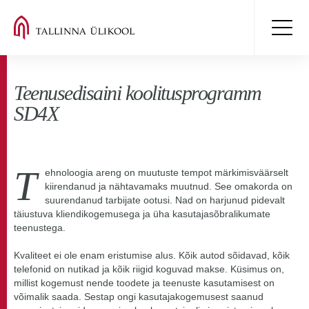
Teenusedisaini koolitusprogramm
SD4X
T
ehnoloogia areng on muutuste tempot märkimisväärselt
kiirendanud ja nähtavamaks muutnud. See omakorda on
suurendanud tarbijate ootusi. Nad on harjunud pidevalt
täiustuva kliendikogemusega ja üha kasutajasõbralikumate
teenustega.
Kvaliteet ei ole enam eristumise alus. Kõik autod sõidavad, kõik
telefonid on nutikad ja kõik riigid koguvad makse. Küsimus on,
millist kogemust nende toodete ja teenuste kasutamisest on
võimalik saada. Sestap ongi kasutajakogemusest saanud