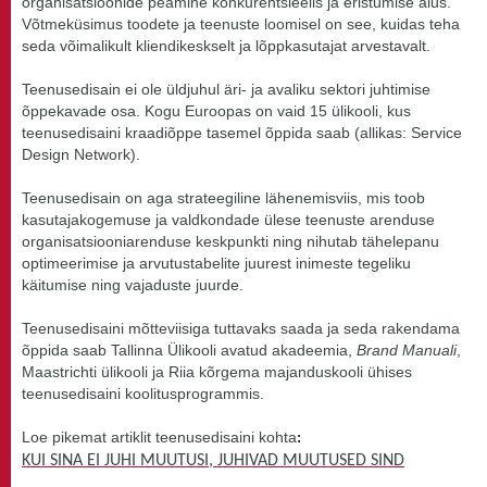
organisatsioonide peamine konkurentsieelis ja eristumise alus.
Võtmeküsimus toodete ja teenuste loomisel on see, kuidas teha
seda võimalikult kliendikeskselt ja lõppkasutajat arvestavalt.
Teenusedisain ei ole üldjuhul äri- ja avaliku sektori juhtimise
õppekavade osa. Kogu Euroopas on vaid 15 ülikooli, kus
teenusedisaini kraadiõppe tasemel õppida saab (allikas: Service
Design Network).
Teenusedisain on aga strateegiline lähenemisviis, mis toob
kasutajakogemuse ja valdkondade ülese teenuste arenduse
organisatsiooniarenduse keskpunkti ning nihutab tähelepanu
optimeerimise ja arvutustabelite juurest inimeste tegeliku
käitumise ning vajaduste juurde.
Teenusedisaini mõtteviisiga tuttavaks saada ja seda rakendama
õppida saab Tallinna Ülikooli avatud akadeemia,
Brand Manuali
,
Maastrichti ülikooli ja Riia kõrgema majanduskooli ühises
teenusedisaini koolitusprogrammis.
Loe pikemat artiklit teenusedisaini kohta
:
KUI SINA EI JUHI MUUTUSI, JUHIVAD MUUTUSED SIND