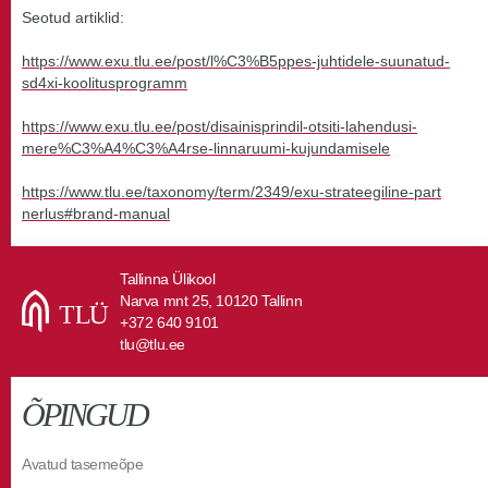
Seotud artiklid:
https://www.exu.tlu.ee/post/l%
C3%B5ppes-juhtidele-suunatud-
sd4xi-koolitusprogramm
https://www.exu.tlu.ee/post/disainisprindil-otsiti-lahendusi-
mere%C3%A4%C3%A4rse-linnaruumi-kujundamisele
https://www.tlu.ee/taxonomy/te
rm/2349/exu-strateegiline-part
nerlus#brand-manual
Tallinna Ülikool
Narva mnt 25, 10120 Tallinn
+372 640 9101
tlu@tlu.ee
ÕPINGUD
Avatud tasemeõpe