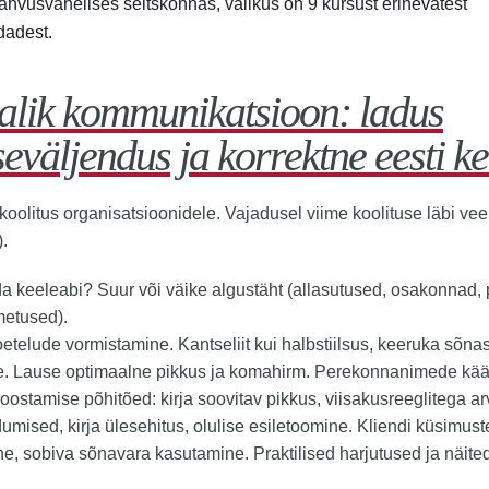
ahvusvahelises seltskonnas, valikus on 9 kursust erinevatest
dadest.
jalik kommunikatsioon: ladus
eväljendus ja korrektne eesti ke
koolitus organisatsioonidele. Vajadusel viime koolituse läbi vee
.
da keeleabi? Suur või väike algustäht (allasutused, osakonnad,
metused).
oetelude vormistamine. Kantseliit kui halbstiilsus, keeruka sõna
ne. Lause optimaalne pikkus ja komahirm. Perekonnanimede kä
koostamise põhitõed: kirja soovitav pikkus, viisakusreeglitega a
umised, kirja ülesehitus, olulise esiletoomine. Kliendi küsimuste
e, sobiva sõnavara kasutamine. Praktilised harjutused ja näited