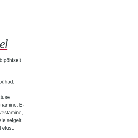
el
bipõhiselt
 pühad,
stuse
änamine. E-
rvestamine,
le selgelt
 elust.