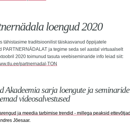
tnernädala loengud 2020
s tähistasime traditsioonilist täiskasvanud õppijatele
d PARTNERNÄDALAT ja tegime seda sel aastal virtuaalselt
oktoobril 2020 toimunud tasuta veebiseminaride info leiad siit:
www.tlu.ee/partnernadal-TON
d Akadeemia sarja loengute ja seminaride
emad videosalvestused
rengud ja meedia tarbimise trendid - millega peaksid ettevõtj
 Andres Jõesaar.