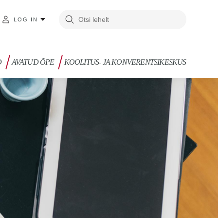
LOG IN
D
AVATUD ÕPE
KOOLITUS- JA KONVERENTSIKESKUS