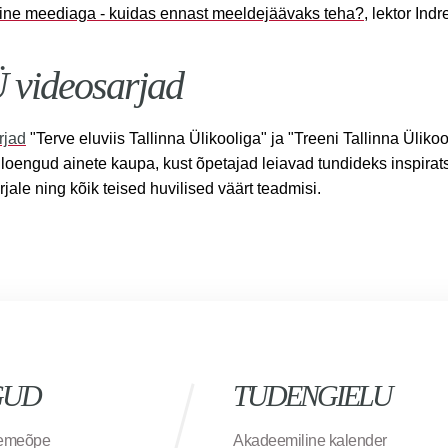
ine meediaga - kuidas ennast meeldejäävaks teha?
,
lektor Indr
 videosarjad
rjad
"Terve eluviis Tallinna Ülikooliga" ja "Treeni Tallinna Ülikoo
 loengud ainete kaupa, kust õpetajad leiavad tundideks inspirats
rjale ning kõik teised huvilised väärt teadmisi.
GUD
TUDENGIELU
semeõpe
Akadeemiline kalender