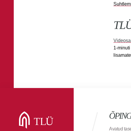
Suhtlem
TLÜ
Videosa
1-minuti
lisamate
ÕPIN
Avatud ta