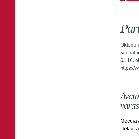
Par
Oktoobri
suunatu
6. -16. 
https://
Avatu
varas
Meedia a
, lektor