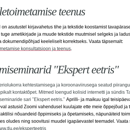
letoimetamise teenus
al on asutustel kirjavahetus tihe ja tekstide koostamist tavapära
uge ametikirjade ja muude tekstide muutmisel selgeks ja ladu
 dokumendipõhjad keeleliselt korrektseks. Vaata täpsemalt:
metamise konsultatsioon ja teenus
.
miseminarid "Ekspert eetris"
riolukorra kehtestamisega ja koroonaviirusega seatud piirangu
pikalt kontaktõpet. Mitmed loengud kolisid internetti ja sündis T
 seminaride sari "Ekspert eetris."
Aprilli- ja maikuu igal teisipäev
val astusid Zoomi vahendusel kuulajate ette meie õppejõud ja 
raktilisi nõuandeid õppimiseks ja õpetamiseks, näpunäiteid toi
tes oludes ning soovitusi muudel igapäevastel teemadel. Vaata 
www.tlu.ee/eksperteetris