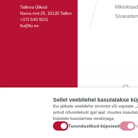
Mikrokraad
Tallinna Ülikool
Narva mnt 25, 10120 Tallinn
Sisseastu
+372 640 9101
tlu@tlu.ee
Sellel veebilehel kasutatakse kü
Kui jätkate veebilehe sirvimist või vajutate
antud nõusolekust igal ajal, muutes kasuta
küpsiste kasutamise eeskirjaga.
Turunduslikud küpsised
V