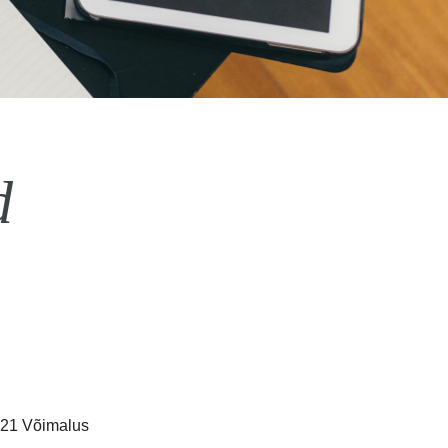
d
2021
Võimalus