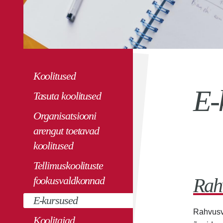
Koolitused
E-
Tasuta koolitused
Organisatsiooni
arengut toetavad
koolitused
Tellimuskoolituste
fookusvaldkonnad
Rah
E-kursused
Rahvusva
Koolitajad