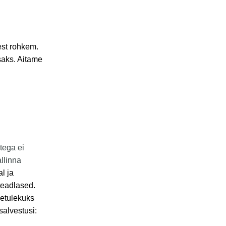
sest rohkem.
saks. Aitame
tega ei
allinna
al ja
teadlased.
metulekuks
salvestusi: