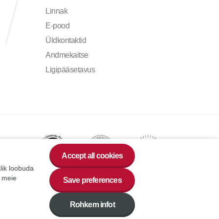
Linnak
E-pood
Üldkontaktid
Andmekaitse
Ligipääsetavus
Accept all cookies
alik loobuda
a meie
Save preferences
Rohkem infot