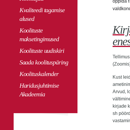
õppida r
valdkon
Kvaliteedi tagamise
alused
Kir
Koolituste
enes
maksetingimused
Koolituste uudiskiri
Tellimus
Saada koolituspäring
(Zoomis)
Koolituskalender
Kust lei
Haridusjuhtimise
ametini
Arvud, l
Akadeemia
vältimi
kirjade 
sh pöörd
vastamin