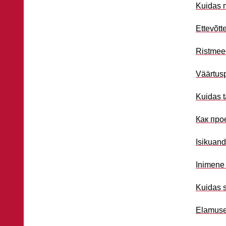
Kuidas m
Ettevõtt
Ristmeed
Väärtusp
Kuidas t
Как про
Isikuand
Inimene 
Kuidas s
Elamuse 