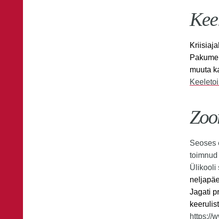
Kee
Kriisiaj
Pakume t
muuta ka
Keeletoi
Zoo
Seoses e
toimnud 
Ülikooli
neljapäe
Jagati p
keerulis
https://