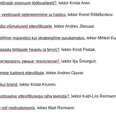
õjutab siseruum töökvaliteeti?
, l
ektor Krista Aren.
e veebisaidi optimeerimine ja haldus
,
lektor Romil Rõbtšenkov.
ia võimalused ettevõtlusele
, lektor Andres Jõesaar.
õhine majandus kui strateegiline paratamatus
, lektor Mihkel K
agada töötajate heaolu ja tervis?
, lektor Kirsti Pedak.
ектировать умные технологии?
,
lektor Ilja Šmorgun.
mete kaitsest ettevõtjale
, lektor Andres Ojaver.
kui bränd
, lektor Kristo Krumm.
otsiaalse ettevõtlusega raha teenida?
,
lektor Katri-Liis Reimann
roll motivatsioonis,
lektor Mart Reimann.