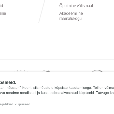
id
Õppimine välismaal
mine
Akadeemiline
raamatukogu
psiseid.
 „Jah, nõustun“ ikooni, siis nõustute küpsiste kasutamisega. Teil on võim
tava seadme seadistusi ja kustutades salvestatud küpsiseid. Tutvuge k
ajalikud küpsised