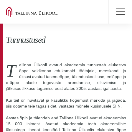
Tunnustused
T
allinna Ülikooli avatud akadeemia tunnustab elukestva
õppe valdkonna edukamaid töötajaid, meeskondi ja
üksusi avatud tasemeõppe, täienduskoolituse, eelõppe ja
e-õppe alaste tegevuste arendamise, elluviimise ja
jätkusuutlikkuse tagamise eest alates 2005. aastast igal aasta.
Kui teil on huvitavat ja kasulikku kogemust märkida ja jagada,
siis ootame teie tagasisidet, vastates mõnele küsimusele
SIIN
.
Aastas õpib ja täiendab end Tallinna Ülikooli avatud akadeemias
15 000 inimest. Avatud akadeemia teeb akadeemiliste
üksustega tihedat koostööd Tallinna Ülikoolis elukestva õppe