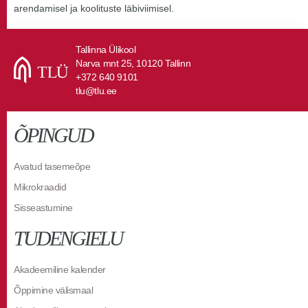
arendamisel ja koolituste läbiviimisel.
Tallinna Ülikool
Narva mnt 25, 10120 Tallinn
+372 640 9101
tlu@tlu.ee
ÕPINGUD
Avatud tasemeõpe
Mikrokraadid
Sisseastumine
TUDENGIELU
Akadeemiline kalender
Õppimine välismaal