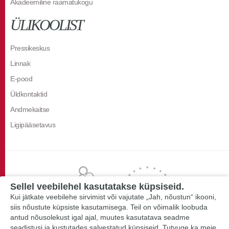
Akadeemiline raamatukogu
ÜLIKOOLIST
Pressikeskus
Linnak
E-pood
Üldkontaktid
Andmekaitse
Ligipääsetavus
Sellel veebilehel kasutatakse küpsiseid.
Kui jätkate veebilehe sirvimist või vajutate „Jah, nõustun“ ikooni,
siis nõustute küpsiste kasutamisega. Teil on võimalik loobuda
antud nõusolekust igal ajal, muutes kasutatava seadme
seadistusi ja kustutades salvestatud küpsiseid. Tutvuge ka meie