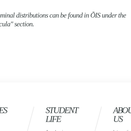
minal distributions can be found in ÕIS under the
cula" section.
ES
STUDENT
ABO
LIFE
US