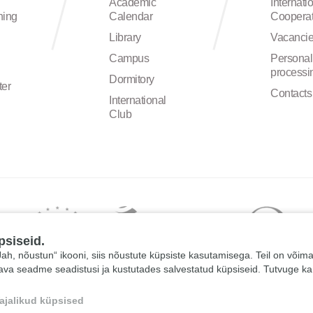
Academic
Internati
ning
Calendar
Cooperat
Library
Vacanci
Campus
Personal
processi
Dormitory
ter
Contacts
International
Club
psiseid.
 „Jah, nõustun“ ikooni, siis nõustute küpsiste kasutamisega. Teil on võim
tava seadme seadistusi ja kustutades salvestatud küpsiseid. Tutvuge k
ajalikud küpsised