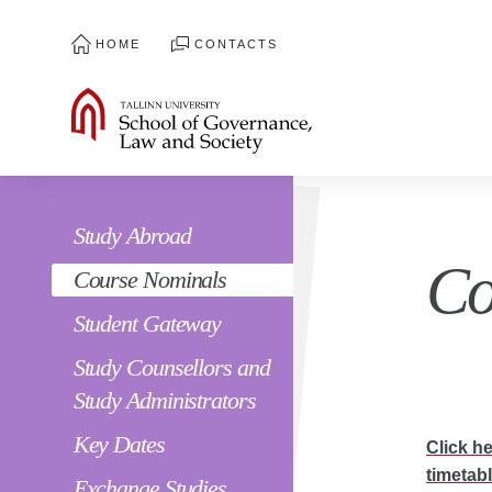
HOME
CONTACTS
Study Abroad
Co
Course Nominals
Student Gateway
Study Counsellors and
Study Administrators
Key Dates
Click h
timetabl
Exchange Studies