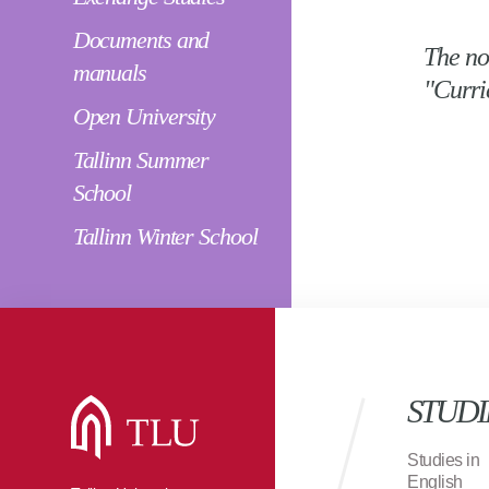
Documents and
The no
manuals
"Curri
Open University
Tallinn Summer
School
Tallinn Winter School
STUDI
Studies in
English