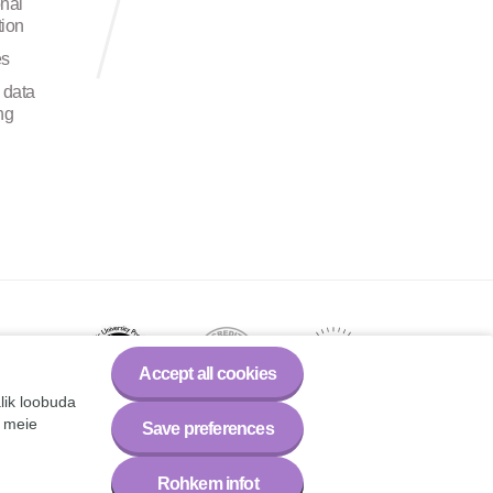
onal
ion
es
 data
ng
Accept all cookies
alik loobuda
a meie
Save preferences
Rohkem infot