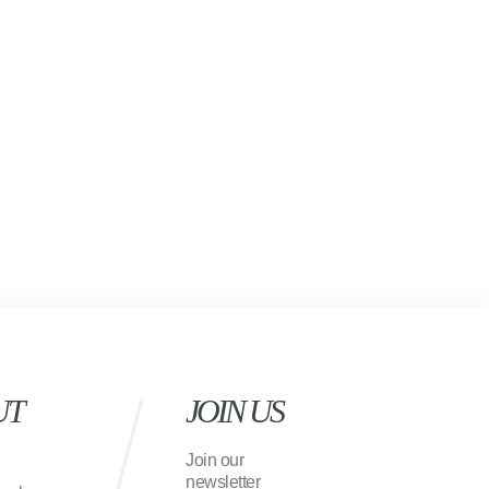
UT
JOIN US
Join our
newsletter