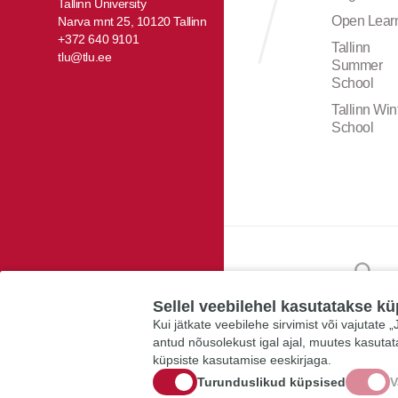
Tallinn University
Open Lear
Narva mnt 25, 10120 Tallinn
+372 640 9101
Tallinn
tlu@tlu.ee
Summer
School
Tallinn Win
School
Sellel veebilehel kasutatakse kü
Kui jätkate veebilehe sirvimist või vajutate
antud nõusolekust igal ajal, muutes kasuta
küpsiste kasutamise eeskirjaga.
Turunduslikud küpsised
V