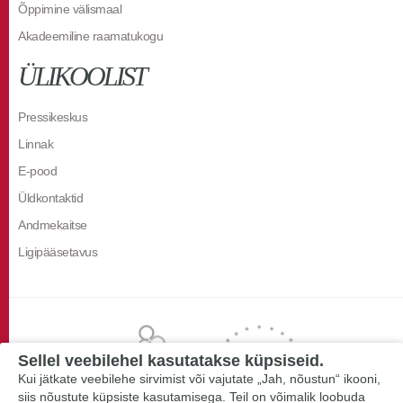
Õppimine välismaal
Akadeemiline raamatukogu
ÜLIKOOLIST
Pressikeskus
Linnak
E-pood
Üldkontaktid
Andmekaitse
Ligipääsetavus
Sellel veebilehel kasutatakse küpsiseid.
Kui jätkate veebilehe sirvimist või vajutate „Jah, nõustun“ ikooni,
siis nõustute küpsiste kasutamisega. Teil on võimalik loobuda