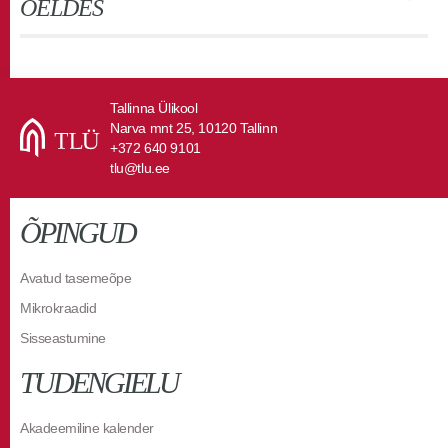
ÖELDES
Tallinna Ülikool
Narva mnt 25, 10120 Tallinn
+372 640 9101
tlu@tlu.ee
ÕPINGUD
Avatud tasemeõpe
Mikrokraadid
Sisseastumine
TUDENGIELU
Akadeemiline kalender