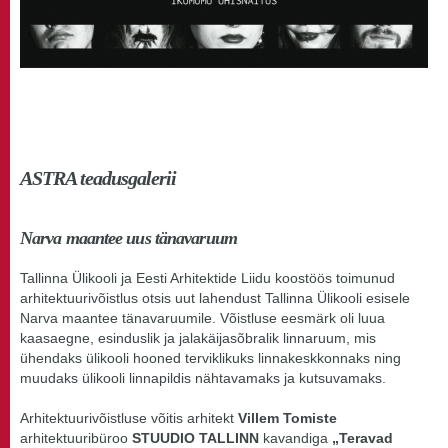
ASTRA teadusgalerii
Narva maantee uus tänavaruum
Tallinna Ülikooli ja Eesti Arhitektide Liidu koostöös toimunud
arhitektuurivõistlus otsis uut lahendust Tallinna Ülikooli esisele
Narva maantee tänavaruumile. Võistluse eesmärk oli luua
kaasaegne, esinduslik ja jalakäijasõbralik linnaruum, mis
ühendaks ülikooli hooned terviklikuks linnakeskkonnaks ning
muudaks ülikooli linnapildis nähtavamaks ja kutsuvamaks.
Arhitektuurivõistluse võitis arhitekt
Villem Tomiste
arhitektuuribüroo
STUUDIO TALLINN
kavandiga
„Teravad