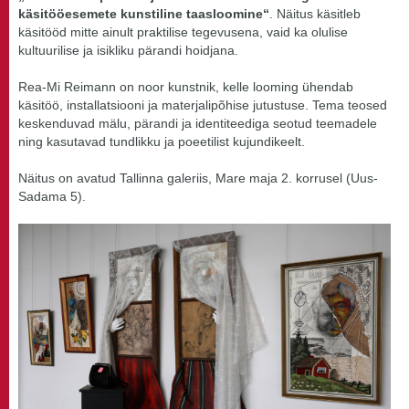
käsitööesemete kunstiline taasloomine“
. Näitus käsitleb
käsitööd mitte ainult praktilise tegevusena, vaid ka olulise
kultuurilise ja isikliku pärandi hoidjana.
Rea-Mi Reimann on noor kunstnik, kelle looming ühendab
käsitöö, installatsiooni ja materjalipõhise jutustuse. Tema teosed
keskenduvad mälu, pärandi ja identiteediga seotud teemadele
ning kasutavad tundlikku ja poeetilist kujundikeelt.
Näitus on avatud Tallinna galeriis, Mare maja 2. korrusel (Uus-
Sadama 5).