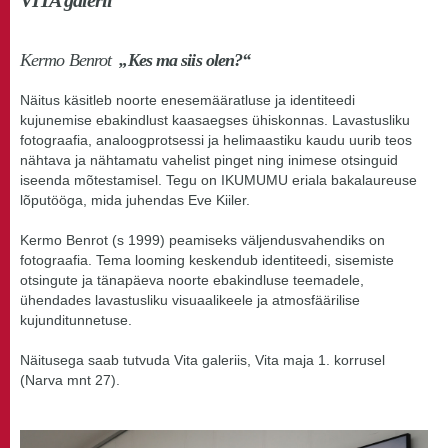
Kermo Benrot
„Kes ma siis olen?“
Näitus käsitleb noorte enesemääratluse ja identiteedi
kujunemise ebakindlust kaasaegses ühiskonnas. Lavastusliku
fotograafia, analoogprotsessi ja helimaastiku kaudu uurib teos
nähtava ja nähtamatu vahelist pinget ning inimese otsinguid
iseenda mõtestamisel. Tegu on IKUMUMU eriala bakalaureuse
lõputööga, mida juhendas Eve Kiiler.
Kermo Benrot (s 1999) peamiseks väljendusvahendiks on
fotograafia. Tema looming keskendub identiteedi, sisemiste
otsingute ja tänapäeva noorte ebakindluse teemadele,
ühendades lavastusliku visuaalikeele ja atmosfäärilise
kujunditunnetuse.
Näitusega saab tutvuda Vita galeriis, Vita maja 1. korrusel
(Narva mnt 27).