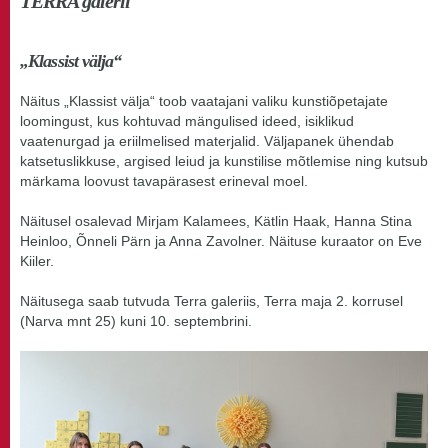
TERRA galerii
„Klassist välja“
Näitus „Klassist välja“ toob vaatajani valiku kunstiõpetajate
loomingust, kus kohtuvad mängulised ideed, isiklikud
vaatenurgad ja eriilmelised materjalid. Väljapanek ühendab
katsetuslikkuse, argised leiud ja kunstilise mõtlemise ning kutsub
märkama loovust tavapärasest erineval moel.
Näitusel osalevad Mirjam Kalamees, Kätlin Haak, Hanna Stina
Heinloo, Õnneli Pärn ja Anna Zavolner. Näituse kuraator on Eve
Kiiler.
Näitusega saab tutvuda Terra galeriis, Terra maja 2. korrusel
(Narva mnt 25) kuni 10. septembrini.