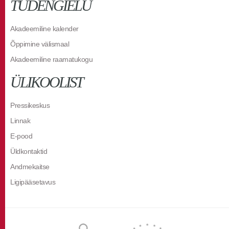
TUDENGIELU
Akadeemiline kalender
Õppimine välismaal
Akadeemiline raamatukogu
ÜLIKOOLIST
Pressikeskus
Linnak
E-pood
Üldkontaktid
Andmekaitse
Ligipääsetavus