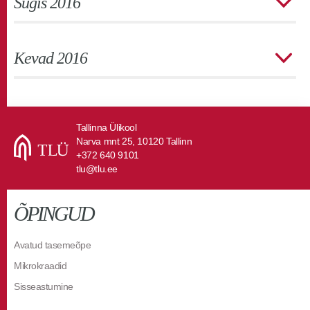
Sügis 2016
Kevad 2016
Tallinna Ülikool
Narva mnt 25, 10120 Tallinn
+372 640 9101
tlu@tlu.ee
ÕPINGUD
Avatud tasemeõpe
Mikrokraadid
Sisseastumine