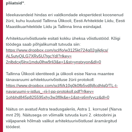
pliiatsid“
.
Ideekavandeid hindas eri valdkondade ekspertidest koosnenud
žürii, kuhu kuulusid Tallinna Ülikooli, Eesti Arhitektide Liidu, Eesti
Maastikuarhitektide Liidu ja Tallinna linna esindajad.
Arhitektuurivõistlusele esitati kokku üheksa võistlustööd. Kõigi
töödega saab põhjalikumalt tutvuda siin:
https://www.dropbox.com/
scl/fo/w3125kt724q02gjljdjcs/
AL5utyQjLG7XRv5U7tgcYdI?rlkey=
2nlbdcxj5lnx1mdu0lhw9rli3&e=1&
st=ynstxyon&dl=0
Tallinna Ülikooli identiteedi ja ülikooli esise Narva maantee
tänavaruumi arhitektuurivõistluse žürii protokoll:
https://www.dropbox.com/scl/
fi/k10g0k0fb5vd8j8cdhlq0/TL-t-
navaruumi-v-istlus_-rii-l-pp-
protokoll.pdf?rlkey=
1ohbhd845p825595xhy3w3f8k&e=1&
st=s6mfyycz&dl=0
Näitus on avatud Astra teadusgaleriis, Astra 1. korrusel (Narva
mnt 29). Näitusega on võimalik tutvuda kuni 2. oktoobrini ja
väljapanek hõlmab valikut arhitektuurivõistlusel äramärgitud
töödest.