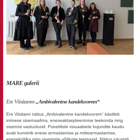
MARE galerii
Ere Viisitamm
„Ambivalentne kandekoorem“
Ere Viisitami näitus „Ambivalentne kandekoorem“ käsitleb
inimese sisemaailma, eneseaktsepteerimise teekonda ning
sisemisi vastuolusid. Poeetiliste visuaalsete kujundite kaudu
avab kunstnik enese armastamise ja mittearmastamise,
enesekriitika ning sisemiste võitluste teemasid. Näitus jutustab