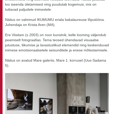
loo iseenda ületamisest ning puudutab kogemusi, mis on
tuttavad paljudele inimestele.
Näitus on valminud IKUMUMU eriala bakalaureuse lõputööna.
Juhendaja on Krista Aren (MA).
Ere Viisitam (s 2003) on noor kunstnik, kelle looming väljendub
peamiselt fotograafias. Tema teosed ühendavad visuaalse
jutustuse, liikumise ja lavastuslikud elemendid ning keskenduvad
inimese emotsionaalsetele seisunditele ja enese mõtestamisele.
Näitus on avatud Mare galeriis, Mare 1. korrusel (Uus-Sadama
5).