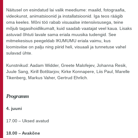
Näitusel on esindatud lai valik meediume: maalid, fotograafia,
videokunst, animatsioonid ja installatsioonid. Iga teos räägib
oma keeles. Mõni töö rabab visuaalse intensiivsusega, teine
mõjub tagasihoidlikumalt, kuid saadab vaatajat veel kaua. Lisaks
astuvad õhtuti lavale sama eriala muusika tudengid. See
mitmekesisus peegeldab IKUMUMU eriala vaimu, kus
loomisviise on palju ning piirid heli, visuaali ja tunnetuse vahel
sulavad ühte.
Kunstnikud: Aadam Widder, Greete Malofejev, Johanna Resik,
Juule Sang, Kirill Botštarjov, Kirke Konnapere, Liis Paul, Marelle
Tikenberg, Markus Vaher, Gertrud Ehrlich.
Programm
4. juuni
17.00 – Uksed avatud
18.00 – Avakõne