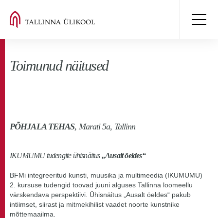
Toimunud näitused
PÕHJALA TEHAS
, Marati 5a, Tallinn
IKUMUMU tudengite ühisnäitus
„Ausalt öeldes“
BFMi integreeritud kunsti, muusika ja multimeedia (IKUMUMU)
2. kursuse tudengid toovad juuni alguses Tallinna loomeellu
värskendava perspektiivi. Ühisnäitus „Ausalt öeldes“ pakub
intiimset, siirast ja mitmekihilist vaadet noorte kunstnike
mõttemaailma.