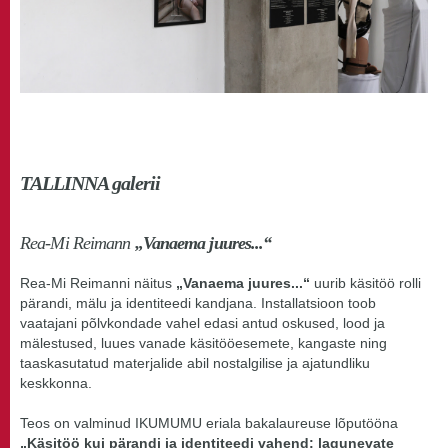
TALLINNA galerii
Rea-Mi Reimann
„Vanaema juures...“
Rea-Mi Reimanni näitus
„Vanaema juures...“
uurib käsitöö rolli
pärandi, mälu ja identiteedi kandjana. Installatsioon toob
vaatajani põlvkondade vahel edasi antud oskused, lood ja
mälestused, luues vanade käsitööesemete, kangaste ning
taaskasutatud materjalide abil nostalgilise ja ajatundliku
keskkonna.
Teos on valminud IKUMUMU eriala bakalaureuse lõputööna
„Käsitöö kui pärandi ja identiteedi vahend: lagunevate