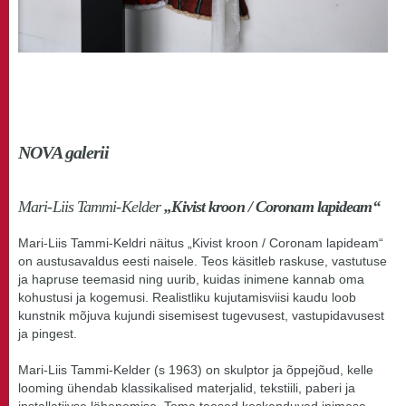
NOVA galerii
Mari-Liis Tammi-Kelder
„Kivist kroon / Coronam lapideam“
Mari-Liis Tammi-Keldri näitus „Kivist kroon / Coronam lapideam“
on austusavaldus eesti naisele. Teos käsitleb raskuse, vastutuse
ja hapruse teemasid ning uurib, kuidas inimene kannab oma
kohustusi ja kogemusi. Realistliku kujutamisviisi kaudu loob
kunstnik mõjuva kujundi sisemisest tugevusest, vastupidavusest
ja pingest.
Mari-Liis Tammi-Kelder (s 1963) on skulptor ja õppejõud, kelle
looming ühendab klassikalised materjalid, tekstiili, paberi ja
installatiivse lähenemise. Tema teosed keskenduvad inimese