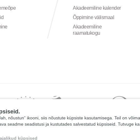
semeõpe
Akadeemiline kalender
id
Õppimine välismaal
mine
Akadeemiline
raamatukogu
psiseid.
 „Jah, nõustun“ ikooni, siis nõustute küpsiste kasutamisega. Teil on võim
tava seadme seadistusi ja kustutades salvestatud küpsiseid. Tutvuge k
ajalikud küpsised