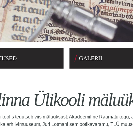
TUSED
GALERII
linna Ülikooli mäluü
likoolis tegutseb viis mäluüksust: Akadeemiline Raamatukogu, 
ka arhiivimuuseum, Juri Lotmani semiootikavaramu, TLÜ muu