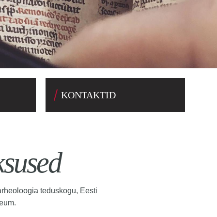
KONTAKTID
ksused
arheoloogia teduskogu, Eesti
seum.