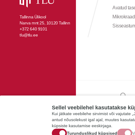
Avatud ta
Mikrokraad
Tallinna Ülikool
Narva mnt 25, 10120 Tallinn
Sisseastu
+372 640 9101
tlu@tlu.ee
Sellel veebilehel kasutatakse kü
Kui jätkate veebilehe sirvimist või vajutate
antud nõusolekust igal ajal, muutes kasuta
küpsiste kasutamise eeskirjaga.
Turunduslikud küpsised
V