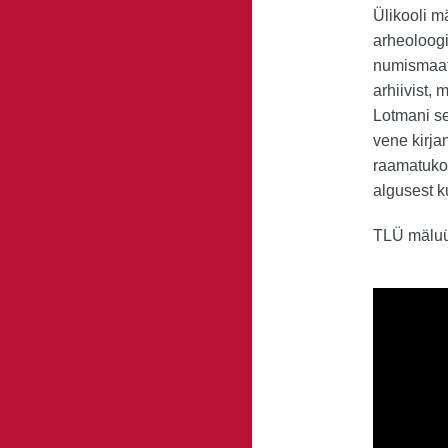
Ülikooli m
arheoloogi
numismaat
arhiivist,
Lotmani se
vene kirja
raamatukog
algusest k
TLÜ mäluü