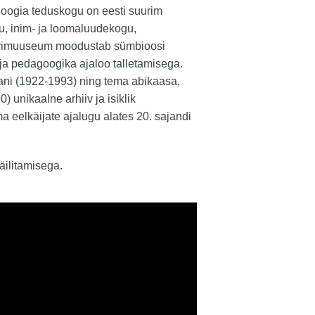
loogia teduskogu on eesti suurim
u, inim- ja loomaluudekogu,
iivimuuseum moodustab sümbioosi
 ja pedagoogika ajaloo talletamisega.
mani (1922-1993) ning tema abikaasa,
) unikaalne arhiiv ja isiklik
a eelkäijate ajalugu alates 20. sajandi
äilitamisega.