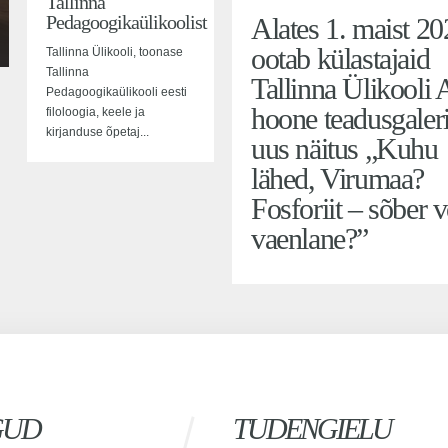
Tallinna
Pedagoogikaülikoolist
Alates 1. maist 2
ootab külastajaid
Tallinna Ülikooli, toonase
Tallinna
Tallinna Ülikooli 
Pedagoogikaülikooli eesti
hoone teadusgaleri
filoloogia, keele ja
kirjanduse õpetaj...
uus näitus „Kuhu
lähed, Virumaa?
Fosforiit – sõber v
vaenlane?”
GUD
TUDENGIELU