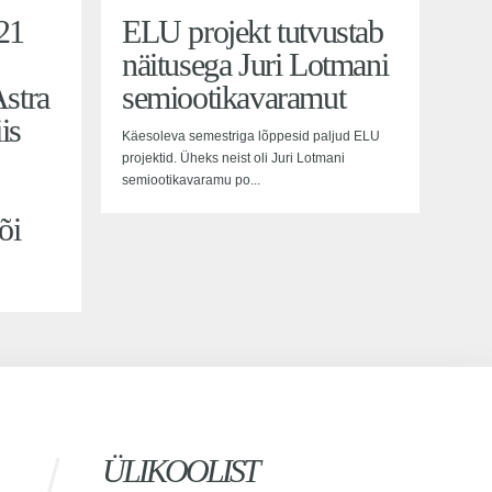
021
ELU projekt tutvustab
näitusega Juri Lotmani
Astra
semiootikavaramut
is
Käesoleva semestriga lõppesid paljud ELU
projektid. Üheks neist oli Juri Lotmani
semiootikavaramu po...
õi
ÜLIKOOLIST