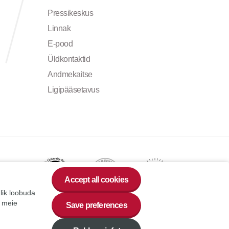
Pressikeskus
Linnak
E-pood
Üldkontaktid
Andmekaitse
Ligipääsetavus
Accept all cookies
alik loobuda
a meie
Save preferences