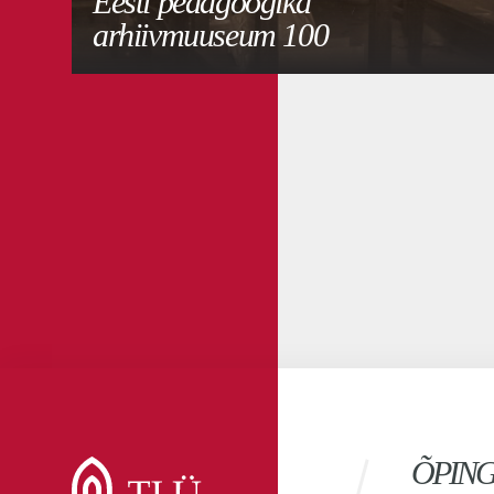
Eesti pedagoogika
arhiivmuuseum 100
ÕPIN