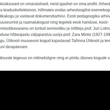
äluüksused on omanäolised, neist igaühel on oma profiil. Arheo
a teaduskollektsioon, hõlmates endas arheoloogilist esemekog
ikakogu ja vastavat dokumendiarhiivi. Eesti pedagoogika arh
 muuseumist ja raamatukogust ning tegeleb eesti hariduse, kooli-
miootikavaramu on tuntud semiootiku ja mõtleja prof. Juri Lot
nduse hõbeajastu väljapaistva uurija prof. Zara Mintsi (1927-1990
u. Ülikooli muuseumi kogud kajastavad Tallinna Ülikooli ja tem
uni tänapäevani.
ksuste tegevus on mitmekülgne ning ei piirdu üksnes kogude s