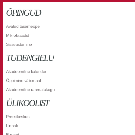
ÕPINGUD
Avatud tasemeõpe
Mikrokraadid
Sisseastumine
TUDENGIELU
Akadeemiline kalender
Õppimine välismaal
Akadeemiline raamatukogu
ÜLIKOOLIST
Pressikeskus
Linnak
E-pood