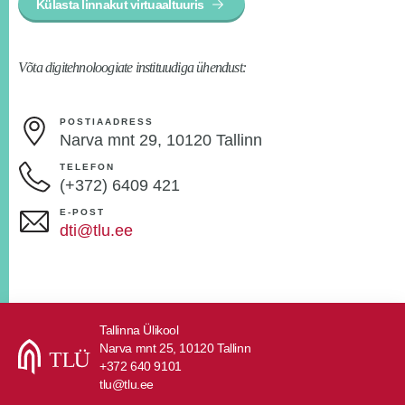
Külasta linnakut virtuaaltuuris
Võta digitehnoloogiate instituudiga ühendust:
POSTIAADRESS
Narva mnt 29, 10120 Tallinn
TELEFON
(+372) 6409 421
E-POST
dti@tlu.ee
Tallinna Ülikool
Narva mnt 25, 10120 Tallinn
+372 640 9101
tlu@tlu.ee