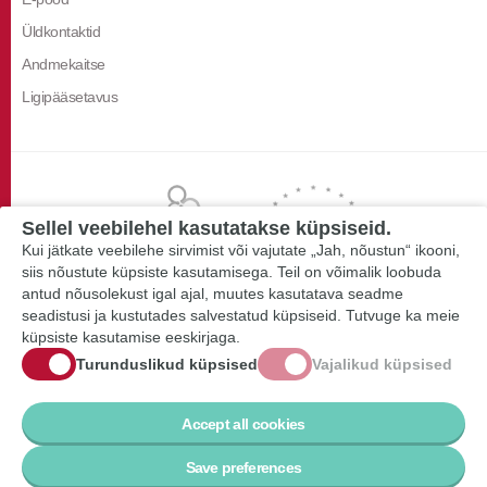
Üldkontaktid
Andmekaitse
Ligipääsetavus
Sellel veebilehel kasutatakse küpsiseid.
Kui jätkate veebilehe sirvimist või vajutate „Jah, nõustun“ ikooni,
siis nõustute küpsiste kasutamisega. Teil on võimalik loobuda
antud nõusolekust igal ajal, muutes kasutatava seadme
seadistusi ja kustutades salvestatud küpsiseid. Tutvuge ka meie
küpsiste kasutamise eeskirjaga.
Turunduslikud küpsised
Vajalikud küpsised
Accept all cookies
Save preferences