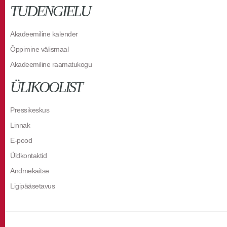
TUDENGIELU
Akadeemiline kalender
Õppimine välismaal
Akadeemiline raamatukogu
ÜLIKOOLIST
Pressikeskus
Linnak
E-pood
Üldkontaktid
Andmekaitse
Ligipääsetavus