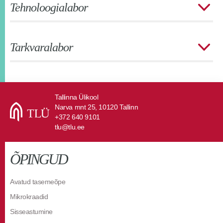
Tehnoloogialabor
Tarkvaralabor
Tallinna Ülikool
Narva mnt 25, 10120 Tallinn
+372 640 9101
tlu@tlu.ee
ÕPINGUD
Avatud tasemeõpe
Mikrokraadid
Sisseastumine