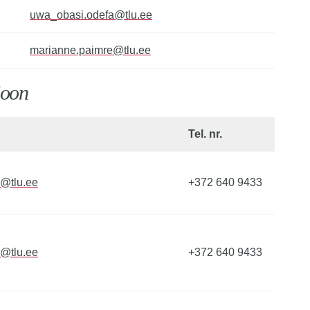
uwa_obasi.odefa@tlu.ee
marianne.paimre@tlu.ee
ioon
Tel. nr.
s@tlu.ee
+372 640 9433
a@tlu.ee
+372 640 9433