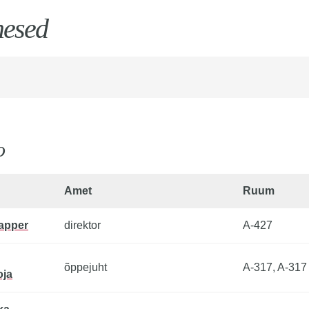
mesed
o
Amet
Ruum
Vapper
direktor
A-427
õppejuht
A-317, A-317
oja