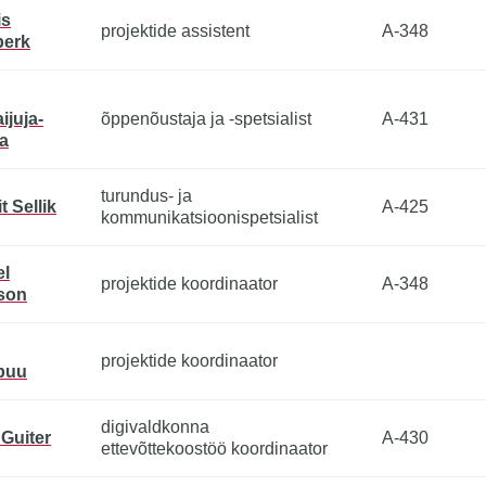
is
projektide assistent
A-348
erk
ijuja-
õppenõustaja ja -spetsialist
A-431
a
turundus- ja
t Sellik
A-425
kommunikatsioonispetsialist
el
projektide koordinaator
A-348
son
projektide koordinaator
ipuu
digivaldkonna
 Guiter
A-430
ettevõttekoostöö koordinaator