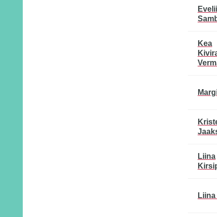
Eveli
Samb
Kea
Kivira
Verm
Margi
Krist
Jaak
Liina
Kirs
Liina