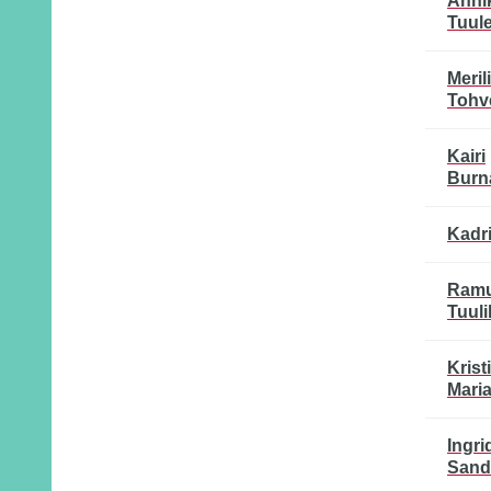
Anni
Tuul
Meril
Tohv
Kairi
Burn
Kadri
Ram
Tuuli
Krist
Maria
Ingri
Sand