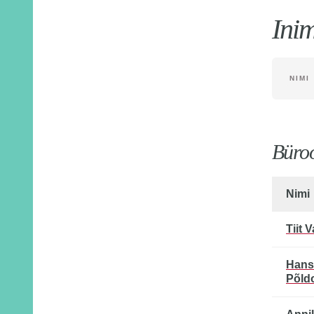
Ini
NIMI
Büro
Nimi
Tiit 
Hans
Põld