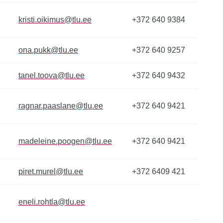
kristi.oikimus@tlu.ee
+372 640 9384
ona.pukk@tlu.ee
+372 640 9257
tanel.toova@tlu.ee
+372 640 9432
ragnar.paaslane@tlu.ee
+372 640 9421
madeleine.poogen@tlu.ee
+372 640 9421
piret.murel@tlu.ee
+372 6409 421
eneli.rohtla@tlu.ee