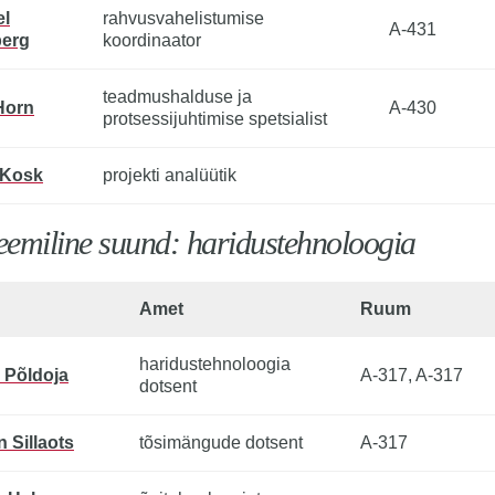
el
rahvusvahelistumise
A-431
berg
koordinaator
teadmushalduse ja
Horn
A-430
protsessijuhtimise spetsialist
 Kosk
projekti analüütik
emiline suund: haridustehnoloogia
Amet
Ruum
haridustehnoloogia
 Põldoja
A-317, A-317
dotsent
n Sillaots
tõsimängude dotsent
A-317