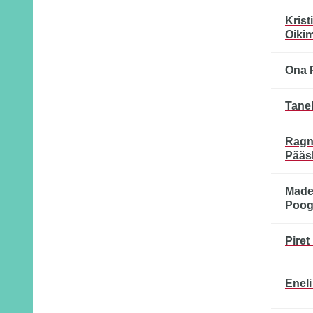
Kristi
Oiki
Ona 
Tane
Ragn
Pääs
Made
Poog
Piret
Eneli