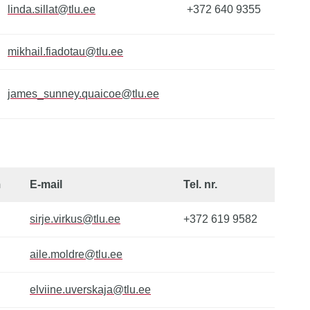
linda.sillat@tlu.ee
+372 640 9355
mikhail.fiadotau@tlu.ee
james_sunney.quaicoe@tlu.ee
m
E-mail
Tel. nr.
sirje.virkus@tlu.ee
+372 619 9582
aile.moldre@tlu.ee
elviine.uverskaja@tlu.ee