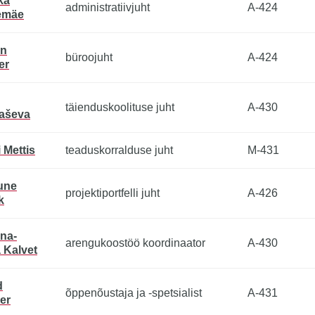
ka
administratiivjuht
A-424
emäe
in
büroojuht
A-424
er
täienduskoolituse juht
A-430
aševa
 Mettis
teaduskorralduse juht
M-431
une
projektiportfelli juht
A-426
k
ina-
arengukoostöö koordinaator
A-430
 Kalvet
d
õppenõustaja ja -spetsialist
A-431
er