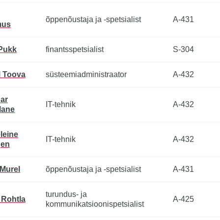
õppenõustaja ja -spetsialist
A-431
mus
Pukk
finantsspetsialist
S-304
l Toova
süsteemiadministraator
A-432
ar
IT-tehnik
A-432
lane
leine
IT-tehnik
A-432
en
 Murel
õppenõustaja ja -spetsialist
A-431
turundus- ja
 Rohtla
A-425
kommunikatsioonispetsialist