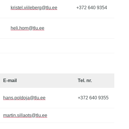
kristel.viileberg@tlu.ee
+372 640 9354
heli.horn@tlu.ee
E-mail
Tel. nr.
hans.poldoja@tlu.ee
+372 640 9355
martin.sillaots@tlu.ee