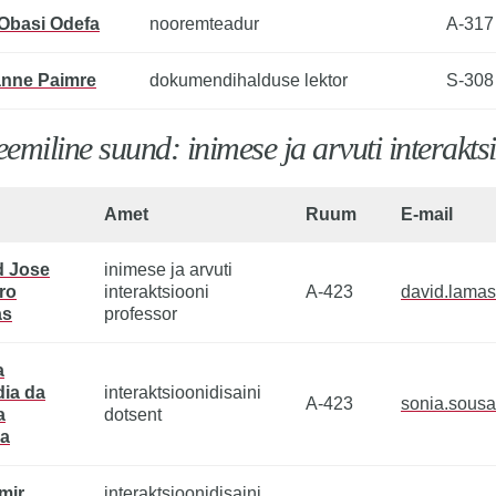
Obasi Odefa
nooremteadur
A-317
anne Paimre
dokumendihalduse lektor
S-308
emiline suund: inimese ja arvuti interakts
Amet
Ruum
E-mail
d Jose
inimese ja arvuti
ro
interaktsiooni
A-423
david.lama
as
professor
a
dia da
interaktsioonidisaini
A-423
sonia.sous
a
dotsent
a
mir
interaktsioonidisaini