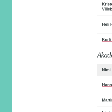
Krist
Viile
Heli 
Kerli
Akade
Nimi
Hans
Marti