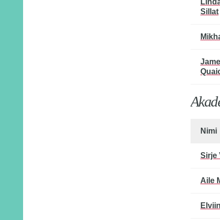
Lind
Sillat
Mikha
Jame
Quai
Akade
Nimi
Sirje
Aile 
Elvii