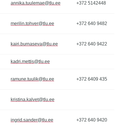
annika.tuulemae@tlu.ee
+372 5142448
merilin.tohver@tlu.ee
+372 640 9482
kairi.burnaseva@tlu.ee
+372 640 9422
kadri.mettis@tlu.ee
ramune.tuulik@tlu.ee
+372 6409 435
kristina.kalvet@tlu.ee
ingrid.sander@tlu.ee
+372 640 9420