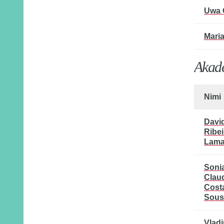
Uwa 
Mari
Akade
Nimi
Davi
Ribei
Lam
Soni
Clau
Cost
Sous
Vladi