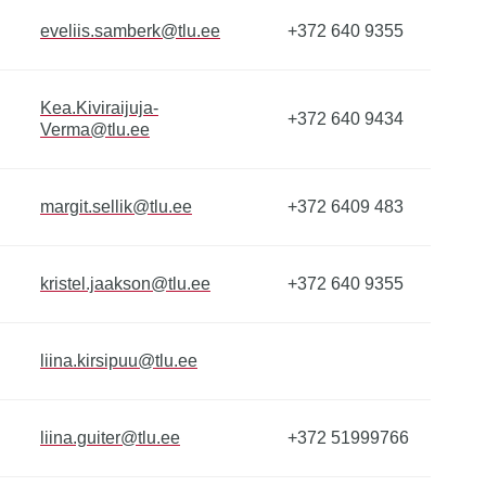
eveliis.samberk@tlu.ee
+372 640 9355
Kea.Kiviraijuja-
+372 640 9434
Verma@tlu.ee
margit.sellik@tlu.ee
+372 6409 483
kristel.jaakson@tlu.ee
+372 640 9355
liina.kirsipuu@tlu.ee
liina.guiter@tlu.ee
+372 51999766