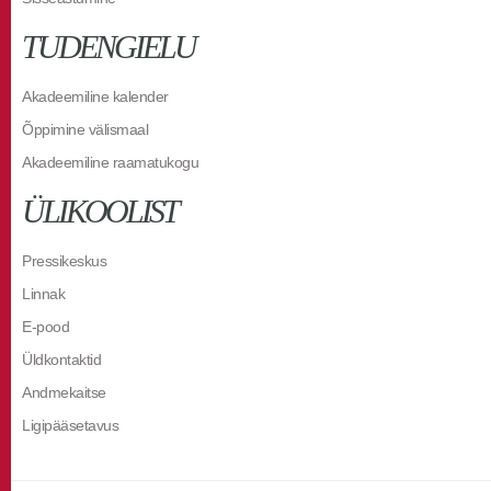
TUDENGIELU
Akadeemiline kalender
Õppimine välismaal
Akadeemiline raamatukogu
ÜLIKOOLIST
Pressikeskus
Linnak
E-pood
Üldkontaktid
Andmekaitse
Ligipääsetavus