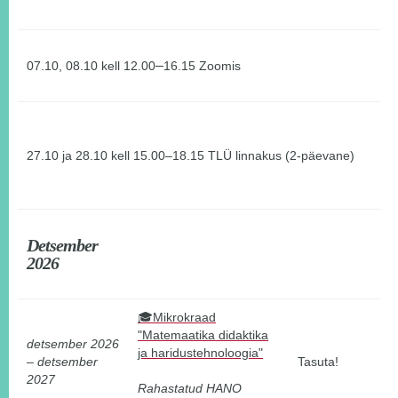
–
07.10, 08.10 kell 12.00
16.15 Zoomis
27.10 ja 28.10 kell 15.00–18.15 TLÜ linnakus (2-päevane)
Detsember
2026
🎓Mikrokraad
"Matemaatika didaktika
detsember 2026
ja haridustehnoloogia"
–
detsember
Tasuta!
2027
Rahastatud HANO