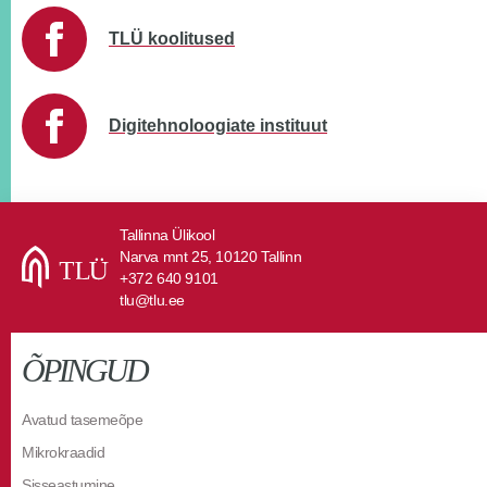
TLÜ koolitused
Digitehnoloogiate instituut
Tallinna Ülikool
Narva mnt 25, 10120 Tallinn
+372 640 9101
tlu@tlu.ee
ÕPINGUD
Avatud tasemeõpe
Mikrokraadid
Sisseastumine