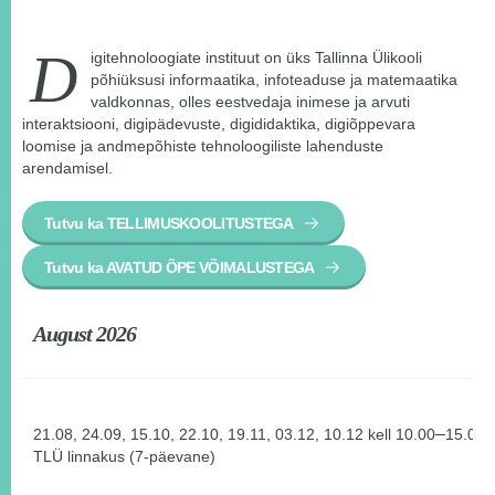
D
igitehnoloogiate instituut on üks Tallinna Ülikooli
põhiüksusi informaatika, infoteaduse ja matemaatika
valdkonnas, olles eestvedaja inimese ja arvuti
interaktsiooni, digipädevuste, digididaktika, digiõppevara
loomise ja andmepõhiste tehnoloogiliste lahenduste
arendamisel.
Tutvu ka TELLIMUSKOOLITUSTEGA
Tutvu ka AVATUD ÕPE VÕIMALUSTEGA
August 2026
–
21.08, 24.09, 15.10, 22.10, 19.11, 03.12, 10.12
kell 10.00
15.00
TLÜ linnakus (7-päevane)