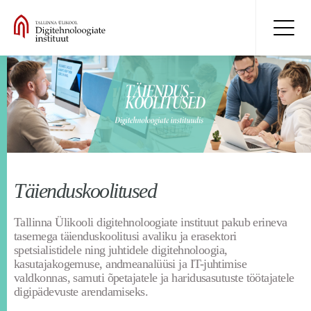
Täienduskoolitused
Tallinna Ülikooli digitehnoloogiate instituut pakub erineva
tasemega täienduskoolitusi avaliku ja erasektori
spetsialistidele ning juhtidele digitehnoloogia,
kasutajakogemuse, andmeanalüüsi ja IT-juhtimise
valdkonnas, samuti õpetajatele ja haridusasutuste töötajatele
digipädevuste arendamiseks.