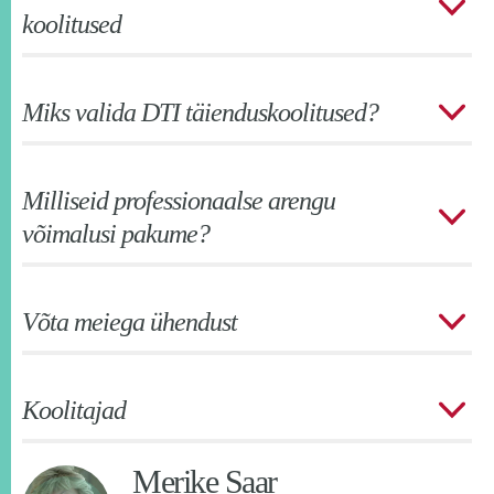
koolitused
Miks valida DTI täienduskoolitused?
Milliseid professionaalse arengu
võimalusi pakume?
Võta meiega ühendust
Koolitajad
Merike Saar
Andi Kivinukk
Maria Zeltser
Tiina Tambaum
Pirje Meri
Guido Leibur
Peeter Normak
Ülari Ainjärv
Raul Ennus
Sonia Sousa
Mati Mõttus
Vladimir Tomberg
Mart Laanpere
Farhat-ul-Ain
Marko Nemberg
Mustafa Can Özdemir
Joonas Heiter