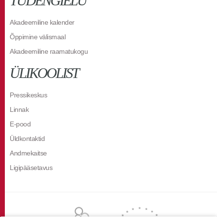
TUDENGIELU
Akadeemiline kalender
Õppimine välismaal
Akadeemiline raamatukogu
ÜLIKOOLIST
Pressikeskus
Linnak
E-pood
Üldkontaktid
Andmekaitse
Ligipääsetavus