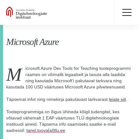
Microsoft Azure
M
icrosoft Azure Dev Tools for Teaching tooteprogrammi
raames on võimalik legaalselt ja tasuta alla laadida
ning kasutada Microsoft'i pakutavat tarkvara ning
kasutada 100 USD väärtuses Microsoft Azure pilveteenuseid.
Täpsemat infot ning nimekirja pakutavast tarkvarast
leiate siit
.
Tooteprogrammiga on õigus ühineda kõigil tudengitel, kes
võtavad vähemalt 1 EAP väärtuses TLÜ digitehnoloogiate
instituudi aineid. Täpsema info saamiseks saatke e-mail
aadressil:
tanel.toova[at]tlu.ee