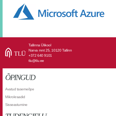
Tallinna Ülikool
Narva mnt 25, 10120 Tallinn
+372 640 9101
tlu@tlu.ee
ÕPINGUD
Avatud tasemeõpe
Mikrokraadid
Sisseastumine