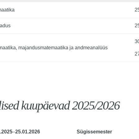
maatika
2
eadus
2
3
maatika, majandusmatemaatika ja andmeanalüüs
2
lised kuupäevad 2025/2026
.2025
–
25.01.2026
Sügissemester