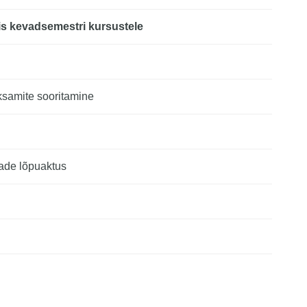
is kevadsemestri kursustele
ksamite sooritamine
ade lõpuaktus