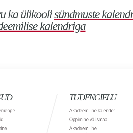
u ka ülikooli
sündmuste kalend
deemilise kalendriga
GUD
TUDENGIELU
semeõpe
Akadeemiline kalender
id
Õppimine välismaal
mine
Akadeemiline