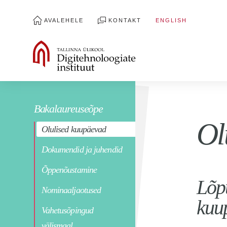
AVALEHELE
KONTAKT
ENGLISH
Bakalaureuseõpe
Ol
Olulised kuupäevad
Dokumendid ja juhendid
Õppenõustamine
Lõp
Nominaaljaotused
kuu
Vahetusõpingud
välismaal