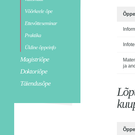
Võõrkeele õpe
Õppe
Ettevõtteseminar
Praktika
Üldine õppeinfo
Magistriõpe
Matem
ja an
Doktoriõpe
Täiendusõpe
Lõp
kuu
Õppe