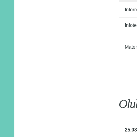
Infor
Infot
Mate
Olu
25.08