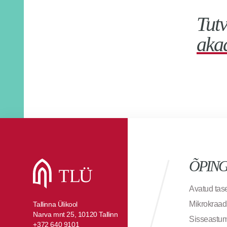
Tutv
aka
ÕPIN
Avatud ta
Mikrokraad
Tallinna Ülikool
Narva mnt 25, 10120 Tallinn
Sisseastu
+372 640 9101