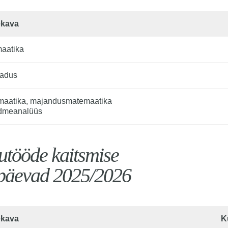
kava
aatika, majandusmatemaatika

dmeanalüüs 
utööde kaitsmise
päevad 2025/2026
kava
K