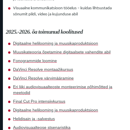
Visuaalne kommunikatsioon tööelus – kuidas lihtsustada
sõnumit pildi, video ja kujunduse abil
2025.-2026. õa toimunud koolitused
Digitaalne helilooming ja muusikaproduktsioon
Muusikateooria õpetamine digitaalsete vahendite abil
Fonogrammide loomine
DaVinci Resolve montaažikursus
DaVinci Resolve värvimääramine
Eri liiki audiovisuaalteoste monteerimise põhimõtted ja
meetodid
Final Cut Pro intensiivkursus
Digitaalne helilooming ja muusikaproduktsioon
Helidisain ja -salvestus
Audiovisuaalteose stsenaristika