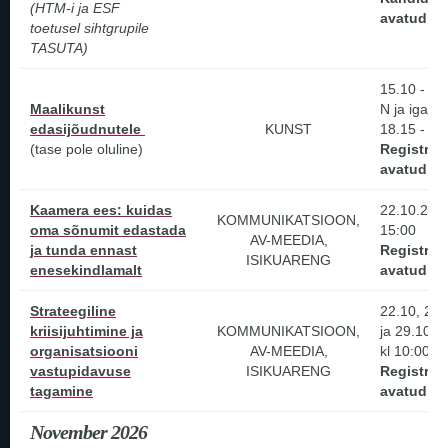
(HTM-i ja ESF
avatud!
toetusel sihtgrupile
TASUTA)
15.10 - 17
Maalikunst
N ja iga te
edasijõudnutele
KUNST
18.15 - 20
(tase pole oluline)
Registree
avatud!
Kaamera ees: kuidas
22.10.2026
KOMMUNIKATSIOON,
oma sõnumit edastada
15:00
AV-MEEDIA,
ja tunda ennast
Registree
ISIKUARENG
enesekindlamalt
avatud!
Strateegiline
22.10, 23.
kriisijuhtimine ja
KOMMUNIKATSIOON,
ja 29.10.2
organisatsiooni
AV-MEEDIA,
kl 10:00 -
vastupidavuse
ISIKUARENG
Registree
tagamine
avatud!
November 2026