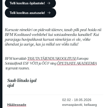
Telli koolitus õpilastele!
Telli koolitus asutusele!
Kursuste nimekiri on pidevalt täienev, tasub pilk peal hoida nii
BFM Koolitused veebilehel kui sotsiaalmeedia kanalitel! Kui
parasjagu huvipakkuvat kursust nimekirjas ei ole, võtke
ühendust ja uurige, kas ja millal see võiks tulla!
BFM korraldab
TASUTA TÄIENDUSKOOLITUSI
Euroopa
Sotsiaalfondi ESF VÕTI ja ÕÜF ning
ÕPETAJATE AKADEEMIA
tegevuste raames.
Saab liituda igal
ajal
02.02 - 18.05.2026
Hääleseade
esmaspäeviti, kellaaeg