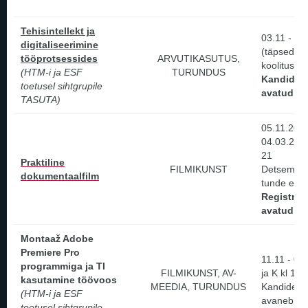
Tehisintellekt ja
03.11 - 12
digitaliseerimine
(täpsed to
tööprotsessides
ARVUTIKASUTUS,
koolituse v
(HTM-i ja ESF
TURUNDUS
Kandidee
toetusel sihtgrupile
avatud!
TASUTA)
05.11.2026
04.03.2027
21
Praktiline
FILMIKUNST
Detsembri 
dokumentaalfilm
tunde ei t
Registree
avatud!
Montaaž Adobe
Premiere Pro
11.11 - 07
programmiga ja TI
FILMIKUNST, AV-
ja K kl 16 
kasutamine töövoos
MEEDIA, TURUNDUS
Kandideer
(HTM-i ja ESF
avaneb pe
toetusel sihtgrupile