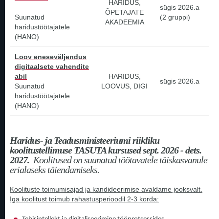
HARIDUS,
sügis 2026.a
ÕPETAJATE
Suunatud
(2 gruppi)
AKADEEMIA
haridustöötajatele
(HANO)
Loov eneseväljendus
digitaalsete vahendite
abil
HARIDUS,
sügis 2026.a
Suunatud
LOOVUS, DIGI
haridustöötajatele
(HANO)
Haridus- ja Teadusministeeriumi riikliku
koolitustellimuse TASUTA kursused sept. 2026 - dets.
2027.
Koolitused on suunatud töötavatele täiskasvanule
erialaseks täiendamiseks.
Koolituste toimumisajad ja kandideerimise avaldame jooksvalt.
Iga koolitust toimub rahastusperioodil 2-3 korda: