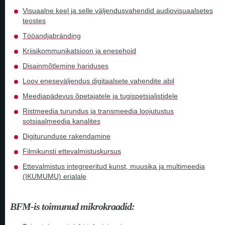
Visuaalne keel ja selle väljendusvahendid audiovisuaalsetes
teostes
Tööandjabränding
Kriisikommunikatsioon ja enesehoid
Disainmõtlemine hariduses
Loov eneseväljendus digitaalsete vahendite abil
Meediapädevus õpetajatele ja tugispetsialistidele
Ristmeedia turundus ja transmeedia loojutustus
sotsiaalmeedia kanalites
Digiturunduse rakendamine
Filmikunsti ettevalmistuskursus
Ettevalmistus integreeritud kunst, muusika ja multimeedia
(IKUMUMU) erialale
BFM-is toimunud mikrokraadid: