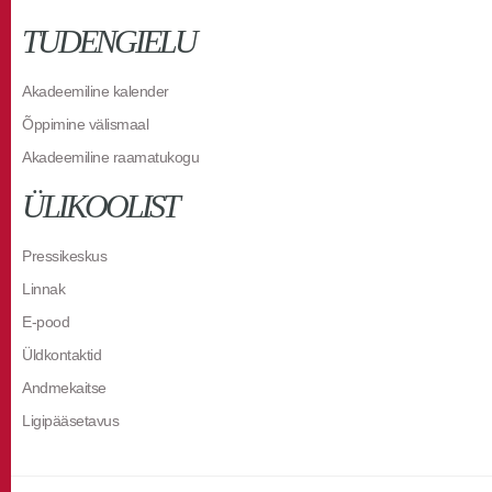
TUDENGIELU
Akadeemiline kalender
Õppimine välismaal
Akadeemiline raamatukogu
ÜLIKOOLIST
Pressikeskus
Linnak
E-pood
Üldkontaktid
Andmekaitse
Ligipääsetavus