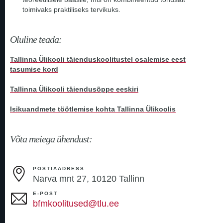
toimivaks praktiliseks tervikuks.
Oluline teada:
Tallinna Ülikooli täienduskoolitustel osalemise eest
tasumise kord
Tallinna Ülikooli täiendusõppe eeskiri
Isikuandmete töötlemise kohta Tallinna Ülikoolis
Võta meiega ühendust:
POSTIAADRESS
Narva mnt 27, 10120 Tallinn
E-POST
bfmkoolitused@tlu.ee