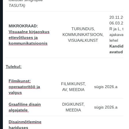
TASUTA)
20.11.2026
06.03.20
MIKROKRAAD:
TURUNDUS,
R ja L, tä
Visuaalne kirjaoskus
KOMMUNIKATSIOON,
ajakava mi
ettevõtluses ja
VISUAALKUNST
lehel
kommunikatsioonis
Kandidee
avatud!
Tulekul:
Filmikunst:
FILMIKUNST,
operaatoritöö ja
sügis 2026.a
AV, MEEDIA
valgus
Graafiline disain
DIGIKUNST,
sügis 2026.a
algajatele
MEEDIA
Disainmõtlemine
hariduses