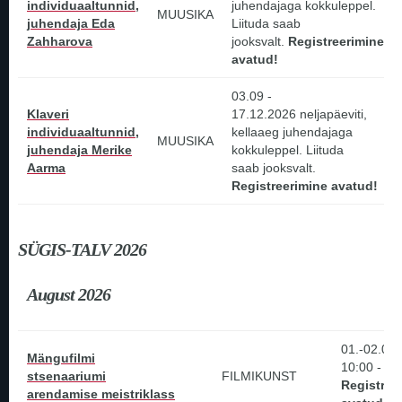
individuaaltunnid,
juhendajaga kokkuleppel.
MUUSIKA
juhendaja Eda
Liituda saab
Zahharova
jooksvalt.
Registreerimine
avatud!
03.09 -
Klaveri
17.12.2026 neljapäeviti,
individuaaltunnid,
kellaaeg juhendajaga
MUUSIKA
juhendaja Merike
kokkuleppel. Liituda
Aarma
saab jooksvalt.
Registreerimine avatud!
SÜGIS-TALV 2026
August 2026
01.-02.08.
Mängufilmi
10:00 - 17
stsenaariumi
FILMIKUNST
Registree
arendamise meistriklass