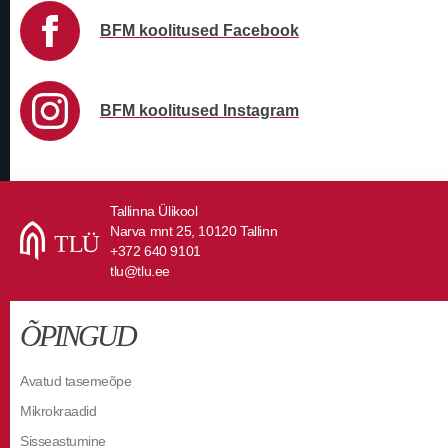
BFM koolitused Facebook
BFM koolitused Instagram
Tallinna Ülikool
Narva mnt 25, 10120 Tallinn
+372 640 9101
tlu@tlu.ee
ÕPINGUD
Avatud tasemeõpe
Mikrokraadid
Sisseastumine