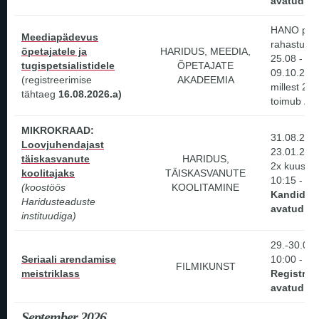
avatud!
HANO pro
Meediapädevus
rahastusel
õpetajatele ja
HARIDUS, MEEDIA,
25.08 -
tugispetsialistidele
ÕPETAJATE
09.10.2026
(registreerimise
AKADEEMIA
millest 2 p
tähtaeg
16.08.2026.a)
toimub ZO
MIKROKRAAD:
31.08.2026
Loovjuhendajast
23.01.202
täiskasvanute
HARIDUS,
2x kuus R j
koolitajaks
TÄISKASVANUTE
10:15 - 17
(koostöös
KOOLITAMINE
Kandidee
Haridusteaduste
avatud!
instituudiga)
29.-30.08.
Seriaali arendamise
10:00 - 17
FILMIKUNST
meistriklass
Registree
avatud!
September 2026