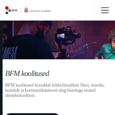
BFM koolitused
BFM koolitused korraldab kõikvõimalikke filmi, meedia,
kunstide ja kommunikatsiooni ning heaoluga seotud
täienduskoolitusi.