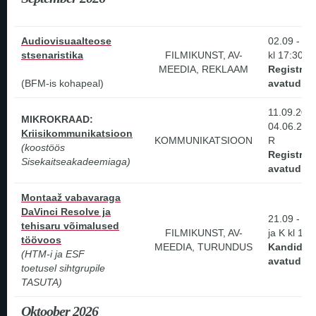
Audiovisuaalteose
02.09 - 07
stsenaristika
FILMIKUNST, AV-
kl 17:30 -
MEEDIA, REKLAAM
Registree
(BFM-is kohapeal)
avatud!
11.09.2026
MIKROKRAAD:
04.06.202
Kriisikommunikatsioon
KOMMUNIKATSIOON
R
(koostöös
Registree
Sisekaitseakadeemiaga)
avatud!
Montaaž vabavaraga
DaVinci Resolve ja
21.09 - 12
tehisaru võimalused
FILMIKUNST, AV-
ja K kl 16 
töövoos
MEEDIA, TURUNDUS
Kandidee
(HTM-i ja ESF
avatud!
toetusel sihtgrupile
TASUTA)
Oktoober 2026