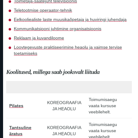
Toimetaja-saatejuht televisioonis
Teletootmise operaator-tehnik
Eelkooliealiste laste muusikaõpetaja ja huviringi juhendaja
Kommunikatsiooni juhtimine organisatsioonis
Reklaam ja kuvandiloome
Loovtegevuste praktiseerimine heaolu ja vaimse tervise
toetamiseks
Koolitused, millega saab jooksvalt liituda
Toimumisaegu
KOREOGRAAFIA
Pilates
vaata kursuse
JA HEAOLU
veebilehelt.
Toimumisaegu
Tantsuline
KOREOGRAAFIA
vaata kursuse
äratus
JA HEAOLU
veebilehelt.