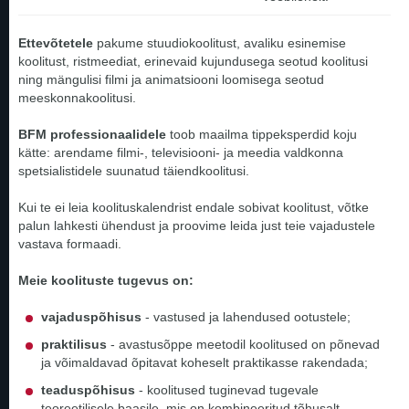
Ettevõtetele
pakume stuudiokoolitust, avaliku esinemise
koolitust, ristmeediat, erinevaid kujundusega seotud koolitusi
ning mängulisi filmi ja animatsiooni loomisega seotud
meeskonnakoolitusi.
BFM professionaalidele
toob maailma tippeksperdid koju
kätte: arendame filmi-, televisiooni- ja meedia valdkonna
spetsialistidele suunatud täiendkoolitusi.
Kui te ei leia koolituskalendrist endale sobivat koolitust, võtke
palun lahkesti ühendust ja proovime leida just teie vajadustele
vastava formaadi.
Meie koolituste tugevus on:
vajaduspõhisus
- vastused ja lahendused ootustele;
praktilisus
- avastusõppe meetodil koolitused on põnevad
ja võimaldavad õpitavat koheselt praktikasse rakendada;
teaduspõhisus
- koolitused tuginevad tugevale
teoreetilisele baasile, mis on kombineeritud tõhusalt