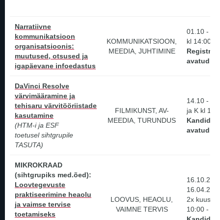
Narratiivne
01.10 - 05
kommunikatsioon
KOMMUNIKATSIOON,
kl 14:00 -
organisatsioonis:
MEEDIA, JUHTIMINE
Registree
muutused, otsused ja
avatud!
igapäevane infoedastus
DaVinci Resolve
värvimääramine ja
14.10 - 09
tehisaru värvitööriistade
FILMIKUNST, AV-
ja K kl 16 
kasutamine
MEEDIA, TURUNDUS
Kandidee
(HTM-i ja ESF
avatud!
toetusel sihtgrupile
TASUTA)
MIKROKRAAD
(sihtgrupiks med.õed):
16.10.2026
Loovtegevuste
16.04.202
praktiseerimine heaolu
LOOVUS, HEAOLU,
2x kuus R j
ja vaimse tervise
VAIMNE TERVIS
10:00 - 17
toetamiseks
Kandidee