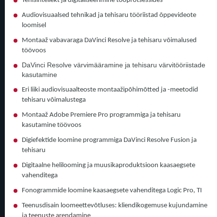
Tehisintellekt ja digitaliseerimine tööprotsessides
Audiovisuaalsed tehnikad ja tehisaru tööriistad õppevideote
loomisel
Montaaž vabavaraga DaVinci Resolve ja tehisaru võimalused
töövoos
DaVinci Resolve värvimääramine ja tehisaru värvitööriistade
kasutamine
Eri liiki audiovisuaalteoste montaažipõhimõtted ja -meetodid
tehisaru võimalustega
Montaaž Adobe Premiere Pro programmiga ja tehisaru
kasutamine töövoos
Digiefektide loomine programmiga DaVinci Resolve Fusion ja
tehisaru
Digitaalne helilooming ja muusikaproduktsioon kaasaegsete
vahenditega
Fonogrammide loomine kaasaegsete vahenditega Logic Pro, TI
Teenusdisain loomeettevõtluses: kliendikogemuse kujundamine
ja teenuste arendamine