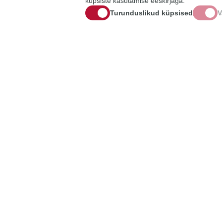
küpsiste kasutamise eeskirjaga.
Turunduslikud küpsised
V
PERSOON
28.07.2026
DOKTOR
Sonia Sousa: tehisintellekti
Reeda
tuleb arendada usalduse abil
aktiiv
loodus
Interaktsioonidisaini dotsent Sonia Sousa
lähtub tehnoloogiast rääkides enamasti
Reeda Tuu