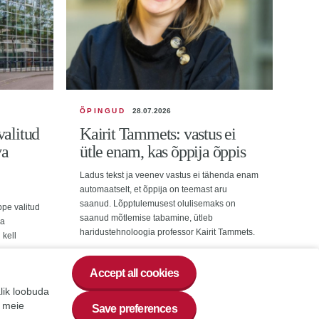
ÕPINGUD
28.07.2026
valitud
Kairit Tammets: vastus ei
va
ütle enam, kas õppija õppis
Ladus tekst ja veenev vastus ei tähenda enam
automaatselt, et õppija on teemast aru
saanud. Lõpptulemusest olulisemaks on
ppe valitud
saanud mõtlemise tabamine, ütleb
da
haridustehnoloogia professor Kairit Tammets.
 kell
Accept all cookies
alik loobuda
a meie
Save preferences