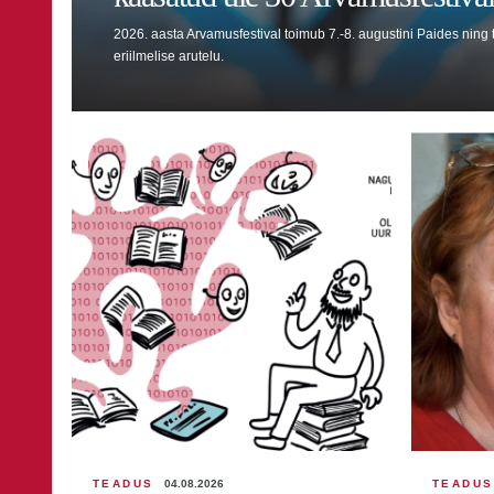
2026. aasta Arvamusfestival toimub 7.-8. augustini Paides ning t
eriilmelise arutelu.
TEADUS
04.08.2026
TEADUS