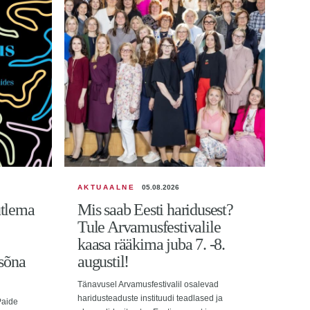
AKTUAALNE
05.08.2026
utlema
Mis saab Eesti haridusest?
Tule Arvamusfestivalile
kaasa rääkima juba 7. -8.
 sõna
augustil!
Tänavusel Arvamusfestivalil osalevad
haridusteaduste instituudi teadlased ja
Paide