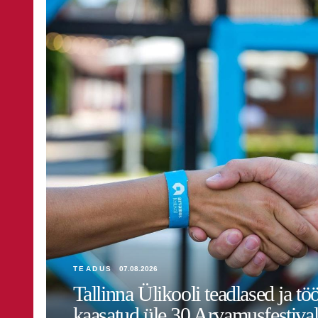
TEADUS
07.08.2026
Tallinna Ülikooli teadlased ja tö
kaasatud üle 30 Arvamusfestivali