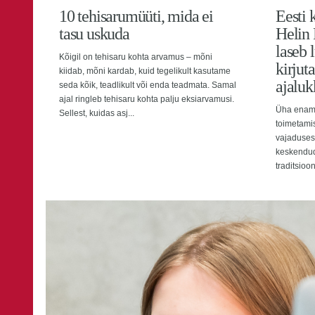
10 tehisarumüüti, mida ei
Eesti 
tasu uskuda
Helin 
laseb 
Kõigil on tehisaru kohta arvamus – mõni
kirjut
kiidab, mõni kardab, kuid tegelikult kasutame
ajalu
seda kõik, teadlikult või enda teadmata. Samal
ajal ringleb tehisaru kohta palju eksiarvamusi.
Üha enam 
Sellest, kuidas asj...
toimetami
vajaduses
keskendud
traditsioon