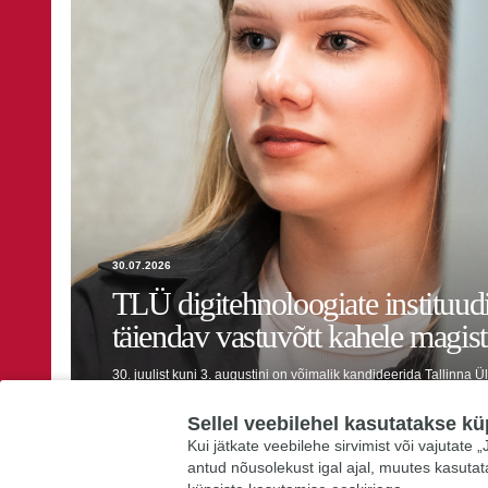
30.07.2026
TLÜ digitehnoloogiate instituud
täiendav vastuvõtt kahele magis
30. juulist kuni 3. augustini on võimalik kandideerida Tallinna Ü
instituudi kahele ingliskeelsele magistriõppekavale: inimese ja a
digitaalsed õpimängud.
Sellel veebilehel kasutatakse kü
Kui jätkate veebilehe sirvimist või vajutate
antud nõusolekust igal ajal, muutes kasuta