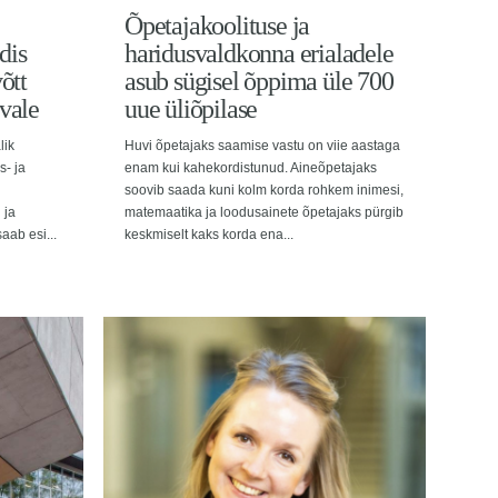
Õpetajakoolituse ja
dis
haridusvaldkonna erialadele
õtt
asub sügisel õppima üle 700
vale
uue üliõpilase
lik
Huvi õpetajaks saamise vastu on viie aastaga
s- ja
enam kui kahekordistunud. Aineõpetajaks
soovib saada kuni kolm korda rohkem inimesi,
 ja
matemaatika ja loodusainete õpetajaks pürgib
aab esi...
keskmiselt kaks korda ena...