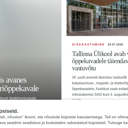
SISSEASTUMINE
29.07.2026
Tallinna Ülikool avab 
õppekavadele täienda
vastuvõtu
is avanes
30. juulil avaneb täiendav vastuvõtt
bakalaureuse-, magistri- ja doktoriõ
triõppekavale
õppekavadele. Avaldusi saab esita
infosüsteemis SAIS kuni 3. augustini
likooli digitehnoloogiate
13.00.
rvuti interaktsioon ning
psiseid.
 „Jah, nõustun“ ikooni, siis nõustute küpsiste kasutamisega. Teil on võim
tava seadme seadistusi ja kustutades salvestatud küpsiseid. Tutvuge k