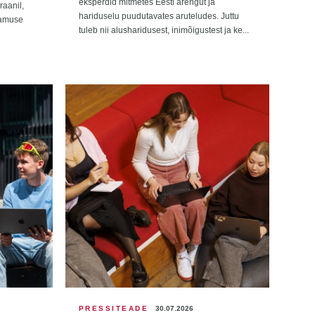
eksperdid mitmetes Eesti arengut ja
raanil,
hariduselu puudutavates aruteludes. Juttu
vamuse
tuleb nii alusharidusest, inimõigustest ja ke...
PRESSITEADE
30.07.2026