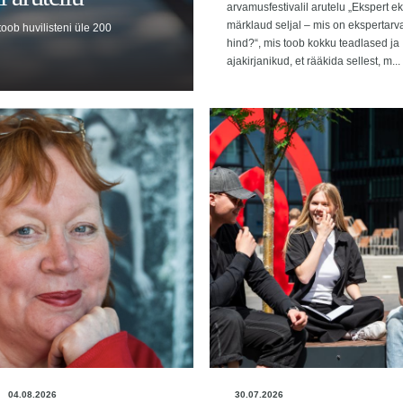
arvamusfestivalil arutelu „Ekspert ek
märklaud seljal – mis on ekspertar
oob huvilisteni üle 200
hind?“, mis toob kokku teadlased ja
ajakirjanikud, et rääkida sellest, m...
04.08.2026
30.07.2026