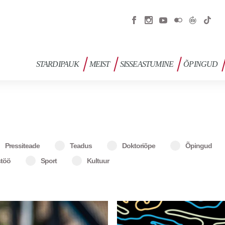
STARDIPAUK
MEIST
SISSEASTUMINE
ÕPINGUD
Pressiteade
Teadus
Doktoriõpe
Õpingud
töö
Sport
Kultuur