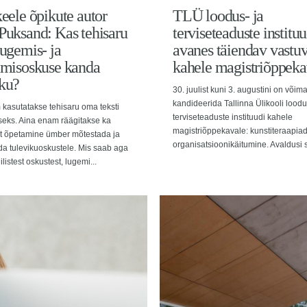
keele õpikute autor
TLÜ loodus- ja
Puksand: Kas tehisaru
terviseteaduste instituu
lugemis- ja
avanes täiendav vastuv
amisoskuse kanda
kahele magistriõppeka
kku?
30. juulist kuni 3. augustini on võima
kandideerida Tallinna Ülikooli loodu
kasutatakse tehisaru oma teksti
terviseteaduste instituudi kahele
seks. Aina enam räägitakse ka
magistriõppekavale: kunstiteraapiad
t õpetamine ümber mõtestada ja
organisatsioonikäitumine. Avaldusi s
a tulevikuoskustele. Mis saab aga
ilistest oskustest, lugemi...