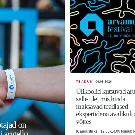
TEADUS
06.08.2026
Ülikoolid kutsuvad ar
selle üle, mis hinda
maksavad teadlased
ekspertidena avalikult
võttes
ötajad on
 arutellu
8. augustil kell 12.30-14.00 toimub 