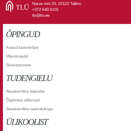
Narva mnt 25, 10120 Tallinn
+372 640 9101
tlu@tlu.ee
ÕPINGUD
Avatud tasemeõpe
Mikrokraadid
Sisseastumine
TUDENGIELU
Akadeemiline kalender
Õppimine välismaal
Akadeemiline raamatukogu
ÜLIKOOLIST