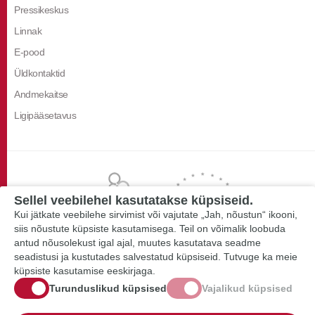
Pressikeskus
Linnak
E-pood
Üldkontaktid
Andmekaitse
Ligipääsetavus
Sellel veebilehel kasutatakse küpsiseid.
Kui jätkate veebilehe sirvimist või vajutate „Jah, nõustun“ ikooni,
siis nõustute küpsiste kasutamisega. Teil on võimalik loobuda
antud nõusolekust igal ajal, muutes kasutatava seadme
seadistusi ja kustutades salvestatud küpsiseid. Tutvuge ka meie
küpsiste kasutamise eeskirjaga.
Turunduslikud küpsised
Vajalikud küpsised