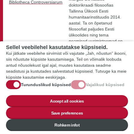
Bibliotheca Controversiarum
doktorikraadi filosoofias
Tallinna Ülikooli Eesti
humanitaarinstituudis 2014.
aastal. Ta on õpetanud
filosoofiat paljudes Eesti
ülikoolides ning tema
peamised uurimisteemad on
Sellel veebilehel kasutatakse küpsiseid.
keerukus, ajalisus,
kehastumus ning võrdlev
Kui jätkate veebilehe sirvimist või vajutate „Jah, nõustun“ ikooni,
filosoofia.
siis nõustute küpsiste kasutamisega. Teil on võimalik loobuda
antud nõusolekust igal ajal, muutes kasutatava seadme
seadistusi ja kustutades salvestatud küpsiseid. Tutvuge ka meie
küpsiste kasutamise eeskirjaga.
Inimgeograafia alused.
Õpik kõrgkoolidele
Turunduslikud küpsised
Vajalikud küpsised
Koostanud ja toimetanud
Accept all cookies
Hannes Palang ja Tiit
Tammaru
Save preferences
Autorid: Eiki Berg, Karin
Dean, Raul Eamets, Mark
Rohkem infot
Gortfelder, Olle Järv, Kadi
Kalm, Kadri Kasemets, Kadri