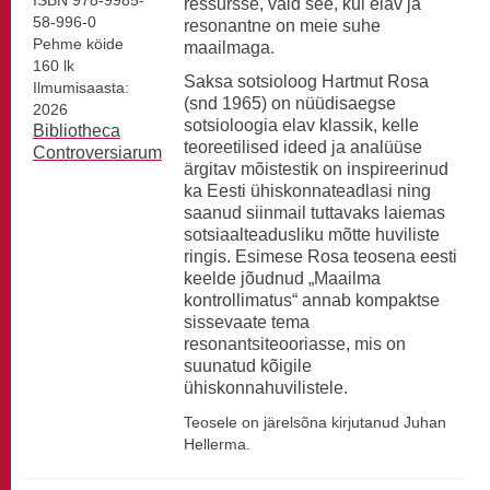
ISBN 978-9985-
ressursse, vaid see, kui elav ja
58-996-0
resonantne on meie suhe
Pehme köide
maailmaga.
160 lk
Saksa sotsioloog Hartmut Rosa
Ilmumisaasta:
(snd 1965) on nüüdisaegse
2026
sotsioloogia elav klassik, kelle
Bibliotheca
teoreetilised ideed ja analüüse
Controversiarum
ärgitav mõistestik on inspireerinud
ka Eesti ühiskonnateadlasi ning
saanud siinmail tuttavaks laiemas
sotsiaalteadusliku mõtte huviliste
ringis. Esimese Rosa teosena eesti
keelde jõudnud „Maailma
kontrollimatus“ annab kompaktse
sissevaate tema
resonantsiteooriasse, mis on
suunatud kõigile
ühiskonnahuvilistele.
Teosele on järelsõna kirjutanud Juhan
Hellerma.