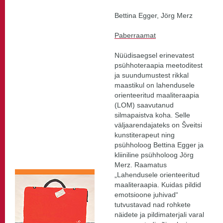
Bettina Egger, Jörg Merz
Paberraamat
Nüüdisaegsel erinevatest
psühhoteraapia meetoditest
ja suundumustest rikkal
maastikul on lahendusele
orienteeritud maaliteraapia
(LOM) saavutanud
silmapaistva koha. Selle
väljaarendajateks on Šveitsi
kunstiterapeut ning
psühholoog Bettina Egger ja
kliiniline psühholoog Jörg
Merz. Raamatus
„Lahendusele orienteeritud
maaliteraapia. Kuidas pildid
emotsioone juhivad“
tutvustavad nad rohkete
näidete ja pildimaterjali varal