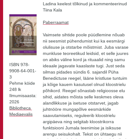
Ladina keelest tõlkinud ja kommenteerinud
Tiina Kala
Paberraamat
Vaimsete sihtide poole püüdlemine nõuab
nii seesmist pühendumist kui ka eesmärgi
olulisuse ja otstarbe mõistmist. Juba varase
munkluse teoreetikud leidsid, et selle juures
on abiks väline kord ja rituaalid ning samu
ISBN 978-
ideaale jagavate kaaslaste tugi. Just seda
9908-64-001-
silmas pidades sündis 6. sajandil Püha
3
Benedictuse reegel, lääne kristluse tuntuim
Pehme köide
ja kõige kauem kasutusel olnud kloostrielu
248 lk
põhikord. Reegel sõnastab religioosse elu
Ilmumisaasta:
sihid, aidates mõista selle keskmes oleva
2026
alandlikkuse ja isetuse otstarvet, jagab
Bibliotheca
juhtnööre mungapõlve eesmärkide
Mediaevalis
saavutamiseks, reguleerib kloostrielu
argipäeva ning selgitab kloostrikorra
funktsiooni Jumala teenimise ja isiksuse
arengu seisukohalt. Tekst on ühtaegu nii