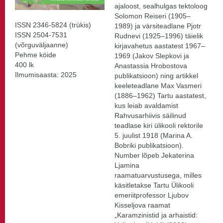
ajaloost, sealhulgas tektoloog
Solomon Reiseri (1905–
ISSN 2346-5824 (trükis)
1989) ja värsiteadlane Pjotr
ISSN 2504-7531
Rudnevi (1925–1996) täielik
(võrguväljaanne)
kirjavahetus aastatest 1967–
Pehme köide
1969 (Jakov Slepkovi ja
400 lk
Anastassia Hrobostova
Ilmumisaasta: 2025
publikatsioon) ning artikkel
keeleteadlane Max Vasmeri
(1886–1962) Tartu aastatest,
kus leiab avaldamist
Rahvusarhiivis säilinud
teadlase kiri ülikooli rektorile
5. juulist 1918 (Marina A.
Bobriki publikatsioon).
Number lõpeb Jekaterina
Ljamina
raamatuarvustusega, milles
käsitletakse Tartu Ülikooli
emeriitprofessor Ljubov
Kisseljova raamat
„Karamzinistid ja arhaistid: