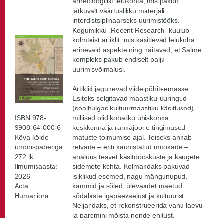
arheoloogilist leiukohta, mis pakub
jätkuvalt väärtuslikku materjali
interdistsiplinaarseks uurimistööks.
Kogumikku „Recent Research” kuulub
kolmteist artiklit, mis käsitlevad leiukoha
erinevaid aspekte ning näitavad, et Salme
kompleks pakub endiselt palju
uurimisvõimalusi.
Artiklid jagunevad viide põhiteemasse.
Esiteks selgitavad maastiku-uuringud
(sealhulgas kultuurmaastiku käsitlused),
ISBN 978-
millised olid kohaliku ühiskonna,
9908-64-000-6
keskkonna ja rannajoone tingimused
Kõva köide
matuste toimumise ajal. Teiseks annab
ümbrispaberiga
relvade – eriti kaunistatud mõõkade –
272 lk
analüüs teavet käsitööoskuste ja kaugete
Ilmumisaasta:
sidemete kohta. Kolmandaks pakuvad
2026
isiklikud esemed, nagu mängunupud,
Acta
kammid ja sõled, ülevaadet maetud
Humaniora
sõdalaste igapäevaelust ja kultuurist.
Neljandaks, et rekonstrueerida vanu laevu
ja paremini mõista nende ehitust,