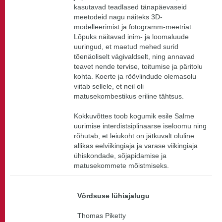
kasutavad teadlased tänapäevaseid
meetodeid nagu näiteks 3D-
modelleerimist ja fotogramm-meetriat.
Lõpuks näitavad inim- ja loomaluude
uuringud, et maetud mehed surid
tõenäoliselt vägivaldselt, ning annavad
teavet nende tervise, toitumise ja päritolu
kohta. Koerte ja röövlindude olemasolu
viitab sellele, et neil oli
matusekombestikus eriline tähtsus.
Kokkuvõttes toob kogumik esile Salme
uurimise interdistsiplinaarse iseloomu ning
rõhutab, et leiukoht on jätkuvalt oluline
allikas eelviikingiaja ja varase viikingiaja
ühiskondade, sõjapidamise ja
matusekommete mõistmiseks.
Võrdsuse lühiajalugu
Thomas Piketty