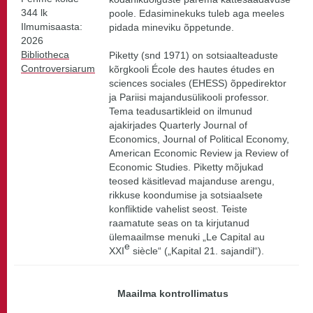
344 lk
poole. Edasiminekuks tuleb aga meeles
Ilmumisaasta:
pidada mineviku õppetunde.
2026
Bibliotheca
Piketty (snd 1971) on sotsiaalteaduste
Controversiarum
kõrgkooli École des hautes études en
sciences sociales (EHESS) õppedirektor
ja Pariisi majandusülikooli professor.
Tema teadusartikleid on ilmunud
ajakirjades Quarterly Journal of
Economics, Journal of Political Economy,
American Economic Review ja Review of
Economic Studies. Piketty mõjukad
teosed käsitlevad majanduse arengu,
rikkuse koondumise ja sotsiaalsete
konfliktide vahelist seost. Teiste
raamatute seas on ta kirjutanud
ülemaailmse menuki „Le Capital au
e
XXI
siècle“ („Kapital 21. sajandil“).
Maailma kontrollimatus