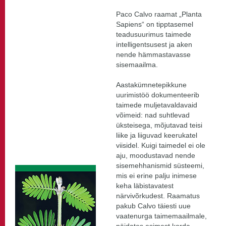
Paco Calvo raamat „Planta
Sapiens“ on tipptasemel
teadusuurimus taimede
intelligentsusest ja aken
nende hämmastavasse
sisemaailma.
Aastakümnetepikkune
uurimistöö dokumenteerib
taimede muljetavaldavaid
võimeid: nad suhtlevad
üksteisega, mõjutavad teisi
liike ja liiguvad keerukatel
viisidel. Kuigi taimedel ei ole
aju, moodustavad nende
sisemehhanismid süsteemi,
mis ei erine palju inimese
keha läbistavatest
närvivõrkudest. Raamatus
pakub Calvo täiesti uue
vaatenurga taimemaailmale,