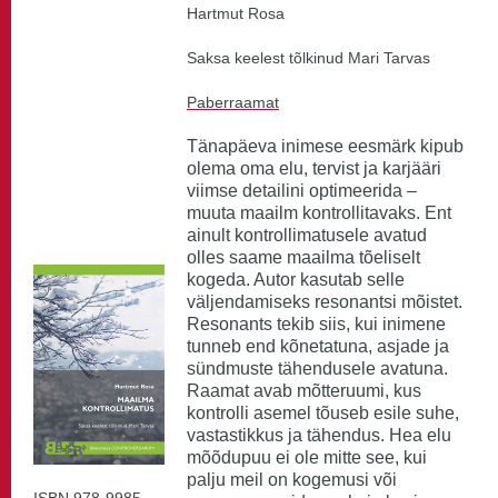
Hartmut Rosa
Saksa keelest tõlkinud Mari Tarvas
Paberraamat
Tänapäeva inimese eesmärk kipub
olema oma elu, tervist ja karjääri
viimse detailini optimeerida –
muuta maailm kontrollitavaks. Ent
ainult kontrollimatusele avatud
olles saame maailma tõeliselt
kogeda. Autor kasutab selle
väljendamiseks resonantsi mõistet.
Resonants tekib siis, kui inimene
tunneb end kõnetatuna, asjade ja
sündmuste tähendusele avatuna.
Raamat avab mõtteruumi, kus
kontrolli asemel tõuseb esile suhe,
vastastikkus ja tähendus. Hea elu
mõõdupuu ei ole mitte see, kui
palju meil on kogemusi või