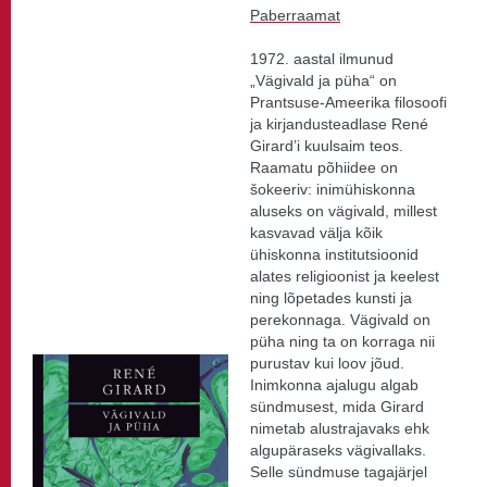
Paberraamat
1972. aastal ilmunud
„Vägivald ja püha“ on
Prantsuse-Ameerika filosoofi
ja kirjandusteadlase René
Girard’i kuulsaim teos.
Raamatu põhiidee on
šokeeriv: inimühiskonna
aluseks on vägivald, millest
kasvavad välja kõik
ühiskonna institutsioonid
alates religioonist ja keelest
ning lõpetades kunsti ja
perekonnaga. Vägivald on
püha ning ta on korraga nii
purustav kui loov jõud.
Inimkonna ajalugu algab
sündmusest, mida Girard
nimetab alustrajavaks ehk
algupäraseks vägivallaks.
Selle sündmuse tagajärjel