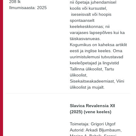
208 lk
nii õpetaja juhendamisel
Ilmumisaasta: 2025
koolis või kursustel,
iseseisvalt või hoopis
spontaanselt
keelekeskkonnas; nii
varajases lapsepõlves kui ka
täiskasvanueas.
Kogumikus on kaheksa artiklit
eesti ja inglise keeles. Oma
uurimistulemusi tutvustavad
keeleõpetajad ja lingvistid
Tallinna ülikoolist, Tartu
ülikoolist,
Sisekaitseakadeemiast, Viini
ülikoolist ja mujalt.
Slavica Revalensia XII
(2025) (vene keeles)
Toimetaja: Grigori Utgof
Autorid: Arkadi Bljumbaum,