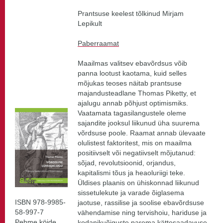
Prantsuse keelest tõlkinud Mirjam
Lepikult
Paberraamat
Maailmas valitsev ebavõrdsus võib
panna lootust kaotama, kuid selles
mõjukas teoses näitab prantsuse
majandusteadlane Thomas Piketty, et
ajalugu annab põhjust optimismiks.
Vaatamata tagasilangustele oleme
sajandite jooksul liikunud üha suurema
võrdsuse poole. Raamat annab ülevaate
olulistest faktoritest, mis on maailma
positiivselt või negatiivselt mõjutanud:
sõjad, revolutsioonid, orjandus,
kapitalismi tõus ja heaoluriigi teke.
Üldises plaanis on ühiskonnad liikunud
sissetulekute ja varade õiglasema
ISBN 978-9985-
jaotuse, rassilise ja soolise ebavõrdsuse
58-997-7
vähendamise ning tervishoiu, hariduse ja
Pehme köide
kodanikuõiguste parema kättesaadavuse