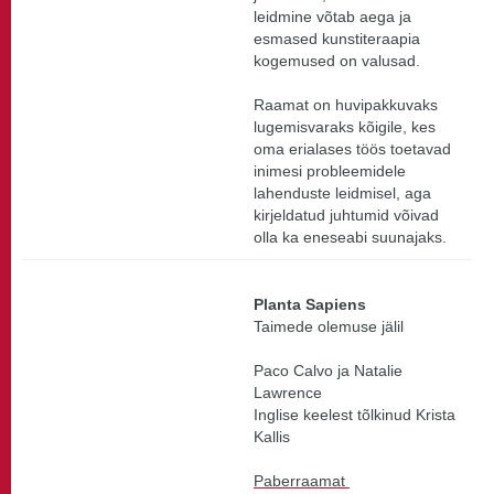
leidmine võtab aega ja
esmased kunstiteraapia
kogemused on valusad.
Raamat on huvipakkuvaks
lugemisvaraks kõigile, kes
oma erialases töös toetavad
inimesi probleemidele
lahenduste leidmisel, aga
kirjeldatud juhtumid võivad
olla ka eneseabi suunajaks.
Planta Sapiens
Taimede olemuse jälil
Paco Calvo ja Natalie
Lawrence
Inglise keelest tõlkinud Krista
Kallis
Paberraamat