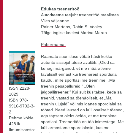
Edukas treeneritöö
Autoriteetne teejuht treeneritöö maailmas
Viies väljaanne
Rainer Martens, Robin S. Vealey
Tõlge inglise keelest Marina Maran
Paberraamat
Raamatu suunitluse võtab hästi kokku
autorite sissejuhatuse avalõik: „Oled sa
kunagi märganud, et me määratleme
tavaliselt ennast kui treenereid spordiala
kaudu, mille sportlasi me treenime. „Ma
treenin pesapallureid.“ „Olen
ISSN 2228-
jalgpallitreener.“ Kui sult küsitakse, keda sa
1029
treenid, vastad sa tõenäoliselt, et „Ma
ISBN 978-
treenin ujujaid“ või mis iganes spordialal sa
9916-9702-3-
töötad. Need laused on küll osaliselt tõesed,
2
aga täpsem oleks öelda, et me treenime
Pehme köide
sportlasi. Treeneritöö on töö inimestega. Me
428 lk
küll armastame spordialasid, kus me
Ilmumisaasta: