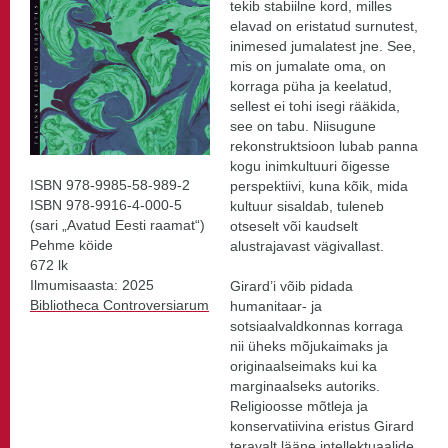
tekib stabiilne kord, milles
elavad on eristatud surnutest,
inimesed jumalatest jne. See,
mis on jumalate oma, on
korraga püha ja keelatud,
sellest ei tohi isegi rääkida,
see on tabu. Niisugune
rekonstruktsioon lubab panna
kogu inimkultuuri õigesse
ISBN 978-9985-58-989-2
perspektiivi, kuna kõik, mida
ISBN 978-9916-4-000-5
kultuur sisaldab, tuleneb
(sari „Avatud Eesti raamat“)
otseselt või kaudselt
Pehme köide
alustrajavast vägivallast.
672 lk
Ilmumisaasta: 2025
Girard’i võib pidada
Bibliotheca Controversiarum
humanitaar- ja
sotsiaalvaldkonnas korraga
nii üheks mõjukaimaks ja
originaalseimaks kui ka
marginaalseks autoriks.
Religioosse mõtleja ja
konservatiivina eristus Girard
teravalt lääne intellektuaalide