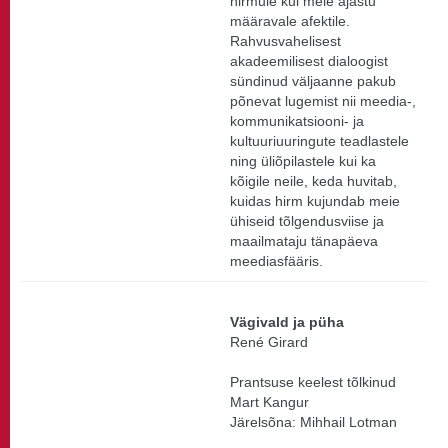
hirmule kui meie ajastu
määravale afektile.
Rahvusvahelisest
akadeemilisest dialoogist
sündinud väljaanne pakub
põnevat lugemist nii meedia-,
kommunikatsiooni- ja
kultuuriuuringute teadlastele
ning üliõpilastele kui ka
kõigile neile, keda huvitab,
kuidas hirm kujundab meie
ühiseid tõlgendusviise ja
maailmataju tänapäeva
meediasfääris.
Vägivald ja püha
René Girard
Prantsuse keelest tõlkinud
Mart Kangur
Järelsõna: Mihhail Lotman