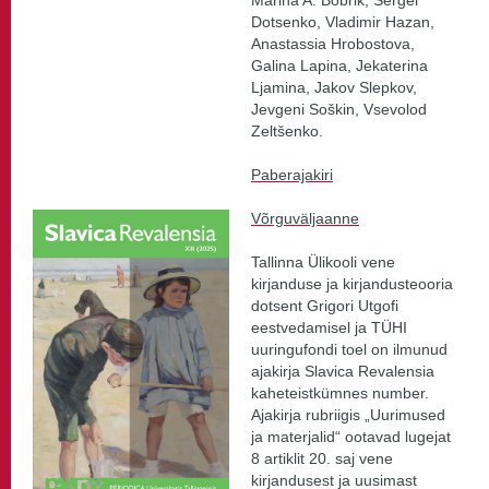
Marina A. Bobrik, Sergei
Dotsenko, Vladimir Hazan,
Anastassia Hrobostova,
Galina Lapina, Jekaterina
Ljamina, Jakov Slepkov,
Jevgeni Soškin, Vsevolod
Zeltšenko.
Paberajakiri
Võrguväljaanne
Tallinna Ülikooli vene
kirjanduse ja kirjandusteooria
dotsent Grigori Utgofi
eestvedamisel ja TÜHI
uuringufondi toel on ilmunud
ajakirja Slavica Revalensia
kaheteistkümnes number.
Ajakirja rubriigis „Uurimused
ja materjalid“ ootavad lugejat
8 artiklit 20. saj vene
kirjandusest ja uusimast