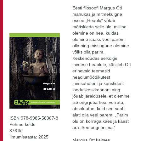
Eesti filosoofi Margus Oti
mahukas ja mitmekülgne
essee „Heaolu“ võtab
mõtiskleda selle üle, milline
olemine on hea, kuidas
olemine saaks veel parem
olla ning missugune olemine
võiks olla parim.
Keskendudes eelkõige
inimese heaolule, käsitleb Ott
erinevaid teemasid
heaolumõõdikutest
inimsuheteni ja kunstidest
looduskeskkonnani ning
jõuab järeldusele, et olemine
ise ongi juba hea, võrratu,
absoluutne, kuid see saab
alati olla veel parem: „Parim
ISBN 978-9985-58987-8
olu on korraga käes ja käest
Pehme köide
ära. See ongi priima.“
376 lk
Ilmumisaasta: 2025
Margus Ott kaitses