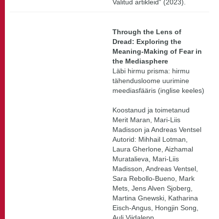
Valitud artikleid“ (2023).
Through the Lens of
Dread: Exploring the
Meaning-Making of Fear in
the Mediasphere
Läbi hirmu prisma: hirmu
tähendusloome uurimine
meediasfääris (inglise keeles)
Koostanud ja toimetanud
Merit Maran, Mari-Liis
Madisson ja Andreas Ventsel
Autorid: Mihhail Lotman,
Laura Gherlone, Aizhamal
Muratalieva, Mari-Liis
Madisson, Andreas Ventsel,
Sara Rebollo-Bueno, Mark
Mets, Jens Alven Sjoberg,
Martina Gnewski, Katharina
Eisch-Angus, Hongjin Song,
Auli Viidalepp