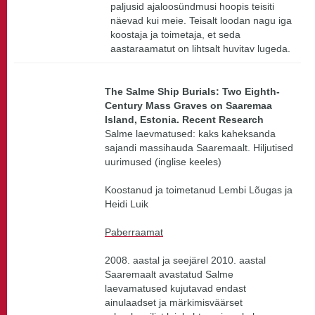
paljusid ajaloosündmusi hoopis teisiti
näevad kui meie. Teisalt loodan nagu iga
koostaja ja toimetaja, et seda
aastaraamatut on lihtsalt huvitav lugeda.
The Salme Ship Burials: Two Eighth-
Century Mass Graves on Saaremaa
Island, Estonia. Recent Research
Salme laevmatused: kaks kaheksanda
sajandi massihauda Saaremaalt. Hiljutised
uurimused (inglise keeles)
Koostanud ja toimetanud Lembi Lõugas ja
Heidi Luik
Paberraamat
2008. aastal ja seejärel 2010. aastal
Saaremaalt avastatud Salme
laevamatused kujutavad endast
ainulaadset ja märkimisväärset