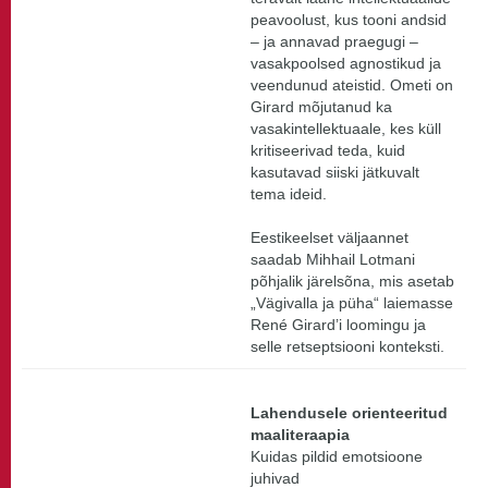
peavoolust, kus tooni andsid
– ja annavad praegugi –
vasakpoolsed agnostikud ja
veendunud ateistid. Ometi on
Girard mõjutanud ka
vasakintellektuaale, kes küll
kritiseerivad teda, kuid
kasutavad siiski jätkuvalt
tema ideid.
Eestikeelset väljaannet
saadab Mihhail Lotmani
põhjalik järelsõna, mis asetab
„Vägivalla ja püha“ laiemasse
René Girard’i loomingu ja
selle retseptsiooni konteksti.
Lahendusele orienteeritud
maaliteraapia
Kuidas pildid emotsioone
juhivad