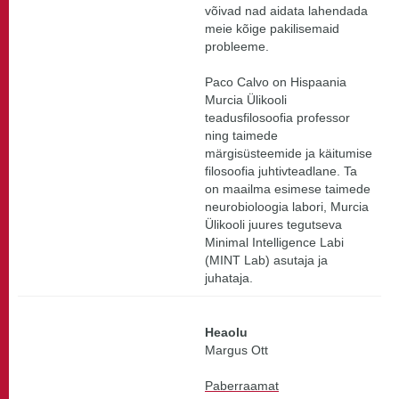
võivad nad aidata lahendada
meie kõige pakilisemaid
probleeme.
Paco Calvo on Hispaania
Murcia Ülikooli
teadusfilosoofia professor
ning taimede
märgisüsteemide ja käitumise
filosoofia juhtivteadlane. Ta
on maailma esimese taimede
neurobioloogia labori, Murcia
Ülikooli juures tegutseva
Minimal Intelligence Labi
(MINT Lab) asutaja ja
juhataja.
Heaolu
Margus Ott
Paberraamat