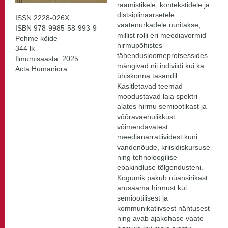
raamistikele, kontekstidele ja
distsiplinaarsetele
ISSN 2228-026X
vaatenurkadele uuritakse,
ISBN 978-9985-58-993-9
millist rolli eri meediavormid
Pehme köide
hirmupõhistes
344 lk
tähendusloomeprotsessides
Ilmumisaasta: 2025
mängivad nii indiviidi kui ka
Acta Humaniora
ühiskonna tasandil.
Käsitletavad teemad
moodustavad laia spektri
alates hirmu semiootikast ja
võõravaenulikkust
võimendavatest
meedianarratiividest kuni
vandenõude, kriisidiskursuse
ning tehnoloogilise
ebakindluse tõlgendusteni.
Kogumik pakub nüansirikast
arusaama hirmust kui
semiootilisest ja
kommunikatiivsest nähtusest
ning avab ajakohase vaate