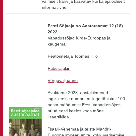
vaimselt hariv ja kasvatav kui ka ajalooliselt
informatiivne.
Eesti Sõjaajaloo Aastaraamat 12 (18)
2022
Vabadussõjad Kirde-Euroopas ja
kaugemal
Peatoimetaja Toomas Hiio
Paberajakiri
Võrguväljaanne
Avaldame 2023. aastal ilmunud
ingliskeelse numbri, millega tähistati 100
aasta möödumist Eesti Vabadussõjast,
nüüd eesti keeles koos mõne
lisaartikliga.
Tsaari-Venemaa ja teiste Mandri-
Euroopa impeeriumite kokkuvarisemise