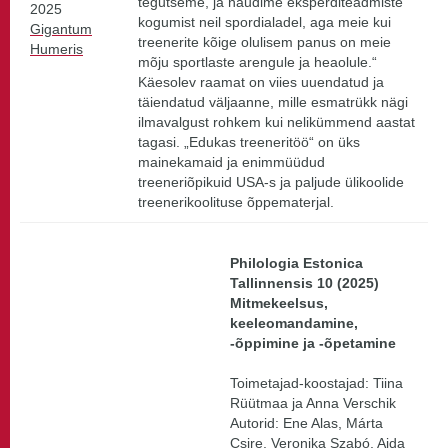
tegutseme, ja naudime eksperditeadmiste
2025
kogumist neil spordialadel, aga meie kui
Gigantum
treenerite kõige olulisem panus on meie
Humeris
mõju sportlaste arengule ja heaolule.“
Käesolev raamat on viies uuendatud ja
täiendatud väljaanne, mille esmatrükk nägi
ilmavalgust rohkem kui nelikümmend aastat
tagasi. „Edukas treeneritöö“ on üks
mainekamaid ja enimmüüdud
treeneriõpikuid USA-s ja paljude ülikoolide
treenerikoolituse õppematerjal.
Philologia Estonica
Tallinnensis 10 (2025)
Mitmekeelsus,
keeleomandamine,
-õppimine ja -õpetamine
Toimetajad-koostajad: Tiina
Rüütmaa ja Anna Verschik
Autorid: Ene Alas, Márta
Csire, Veronika Szabó, Aida