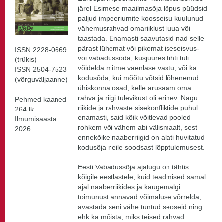
järel Esimese maailmasõja lõpus püüdsid
paljud impeeriumite koosseisu kuulunud
vähemusrahvad omariiklust luua või
taastada. Enamasti saavutasid nad selle
pärast lühemat või pikemat iseseisvus-
ISSN 2228-0669
või vabadussõda, kusjuures tihti tuli
(trükis)
võidelda mitme vaenlase vastu, või ka
ISSN 2504-7523
kodusõda, kui mõõtu võtsid lõhenenud
(võrguväljaanne)
ühiskonna osad, kelle arusaam oma
rahva ja riigi tulevikust oli erinev. Nagu
Pehmed kaaned
riikide ja rahvaste sisekonfliktide puhul
264 lk
enamasti, said kõik võitlevad pooled
Ilmumisaasta:
rohkem või vähem abi välismaalt, sest
2026
ennekõike naaberriigid on alati huvitatud
kodusõja neile soodsast lõpptulemusest.
Eesti Vabadussõja ajalugu on tähtis
kõigile eestlastele, kuid teadmised samal
ajal naaberriikides ja kaugemalgi
toimunust annavad võimaluse võrrelda,
avastada seni vähe tuntud seoseid ning
ehk ka mõista, miks teised rahvad