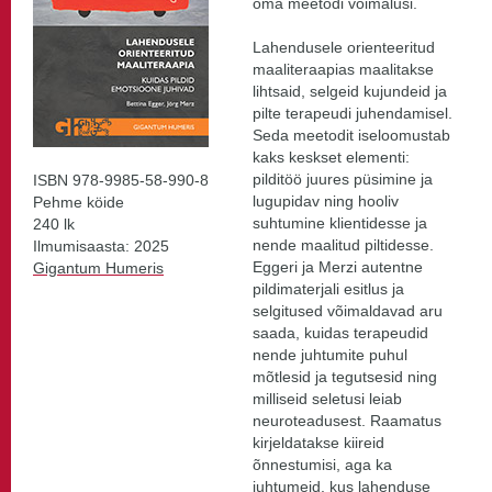
oma meetodi võimalusi.
Lahendusele orienteeritud
maaliteraapias maalitakse
lihtsaid, selgeid kujundeid ja
pilte terapeudi juhendamisel.
Seda meetodit iseloomustab
kaks keskset elementi:
pilditöö juures püsimine ja
ISBN 978-9985-58-990-8
lugupidav ning hooliv
Pehme köide
suhtumine klientidesse ja
240 lk
nende maalitud piltidesse.
Ilmumisaasta: 2025
Eggeri ja Merzi autentne
Gigantum Humeris
pildimaterjali esitlus ja
selgitused võimaldavad aru
saada, kuidas terapeudid
nende juhtumite puhul
mõtlesid ja tegutsesid ning
milliseid seletusi leiab
neuroteadusest. Raamatus
kirjeldatakse kiireid
õnnestumisi, aga ka
juhtumeid, kus lahenduse