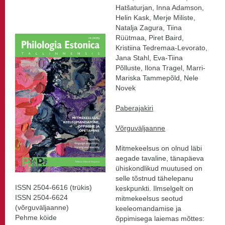
Hatšaturjan, Inna Adamson,
Helin Kask, Merje Miliste,
Natalja Zagura, Tiina
Rüütmaa, Piret Baird,
Kristiina Tedremaa-Levorato,
Jana Stahl, Eva-Tiina
Põlluste, Ilona Tragel, Marri-
Mariska Tammepõld, Nele
Novek
Paberajakiri
Võrguväljaanne
Mitmekeelsus on olnud läbi
aegade tavaline, tänapäeva
ühiskondlikud muutused on
selle tõstnud tähelepanu
ISSN 2504-6616 (trükis)
keskpunkti. Ilmselgelt on
ISSN 2504-6624
mitmekeelsus seotud
(võrguväljaanne)
keeleomandamise ja
Pehme köide
õppimisega laiemas mõttes: