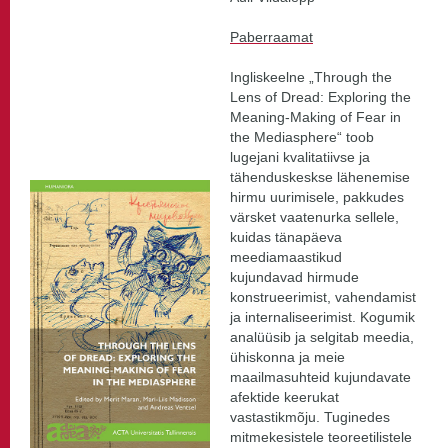
Paberraamat
Ingliskeelne „Through the
Lens of Dread: Exploring the
Meaning-Making of Fear in
the Mediasphere“ toob
lugejani kvalitatiivse ja
tähenduskeskse lähenemise
hirmu uurimisele, pakkudes
värsket vaatenurka sellele,
kuidas tänapäeva
meediamaastikud
kujundavad hirmude
konstrueerimist, vahendamist
ja internaliseerimist. Kogumik
analüüsib ja selgitab meedia,
ühiskonna ja meie
maailmasuhteid kujundavate
afektide keerukat
vastastikmõju. Tuginedes
mitmekesistele teoreetilistele