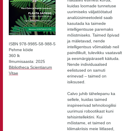
näidates esimest korda,
kuidas loomade tunnetuse
uurimiseks väljatöötatud
analüüsimeetodeid saab
kasutada ka taimede
intelligentsuse paremaks
mõistmiseks. Taimed õpivad
ja mäletavad, nende
ISBN 978-9985-58-988-5
intelligentsus võimaldab neil
Pehme köide
paindlikult, tulevikku vaatavalt
360 lk
ja eesmärgipäraselt käituda.
Ilmumisaasta: 2025
Nende individuaalsed
Bibliotheca Scientiarum
eelistused on samuti
Vitae
erinevad – taimed on
isiksused.
Calvo juhib tähelepanu ka
sellele, kuidas taimed
inspireerivad tehnoloogilisi
uurimusi robootikast kuni
tehisintellektini. Kui
mõistame, et taimed on
kliimakriisis meie liitlased,