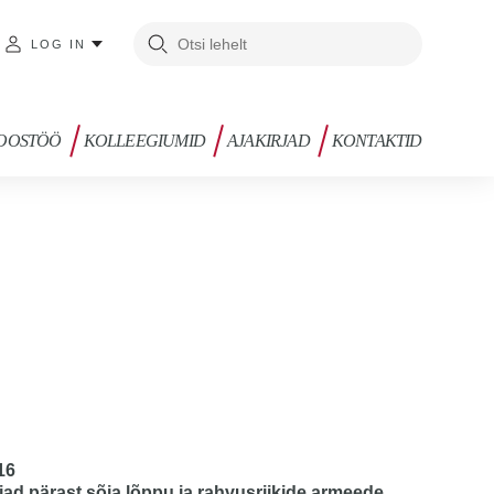
LOG IN
OOSTÖÖ
KOLLEEGIUMID
AJAKIRJAD
KONTAKTID
16
ad pärast sõja lõppu ja rahvusriikide armeede