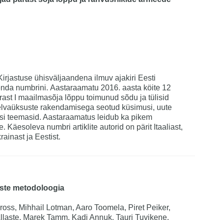
Kirjastuse ühisväljaandena ilmuv ajakiri Eesti
nda numbrini. Aastaraamatu 2016. aasta köite 12
pärast I maailmasõja lõppu toimunud sõdu ja tülisid
 relvaüksuste rakendamisega seotud küsimusi, uute
eisi teemasid. Aastaraamatus leidub ka pikem
e. Käesoleva numbri artiklite autorid on pärit Itaaliast,
ainast ja Eestist.
uste metodoloogia
oss, Mihhail Lotman, Aaro Toomela, Piret Peiker,
llaste, Marek Tamm, Kadi Annuk. Tauri Tuvikene,