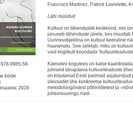
Francisco Martinez, Patrick Laviolette, K
Läbi müüdud
Kultuur on tähenduslik keskkond, mis ümb
januneb tähenduste järele, kes muudab ku
Uurimisobjektina on kultuur keeruline n
haaramatu. See seletab, miks on kultuuri
vaid tinglikult koondada “kultuuriteaduste
Käesolev koguteos on katse kaardistada 
 978-9985-58-
juhiseid tänapäeva kultuuriteaduste tih
0
on kirjutanud Eesti parimad asjatundja
e köide
ülevaadet ühe konkreetse kultuuriteadusli
k
metodoloogilistest põhimõtetest ja -mõist
isaasta: 2016
juhtumiuuringu näol.