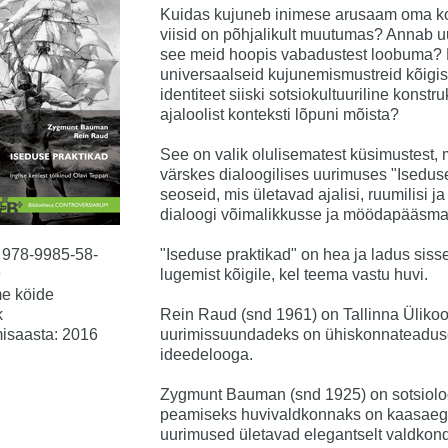
Kuidas kujuneb inimese arusaam oma k
viisid on põhjalikult muutumas? Annab 
see meid hoopis vabadustest loobuma? 
universaalseid kujunemismustreid kõigis
identiteet siiski sotsiokultuuriline konst
ajaloolist konteksti lõpuni mõista?
See on valik olulisematest küsimustest
värskes dialoogilises uurimuses "Iseduse
seoseid, mis ületavad ajalisi, ruumilisi j
dialoogi võimalikkusse ja möödapääsmat
 978-9985-58-
"Iseduse praktikad" on hea ja ladus siss
9
lugemist kõigile, kel teema vastu huvi.
e köide
k
Rein Raud (snd 1961) on Tallinna Üliko
isaasta: 2016
uurimissuundadeks on ühiskonnateadused j
ideedelooga.
Zygmunt Bauman (snd 1925) on sotsioloog
peamiseks huvivaldkonnaks on kaasaegn
uurimused ületavad elegantselt valdkond