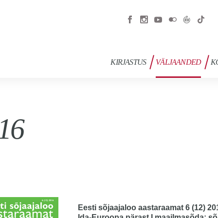
KIRJASTUS
VÄLJAANDED
K
16
Eesti sõjaajaloo aastaraamat 6 (12) 20
Ida-Euroopa pärast I maailmasõda: sõj