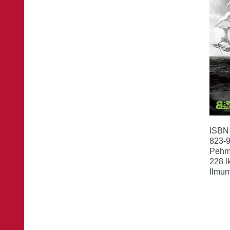
ISBN
823-
Pehm
228 l
Ilmum