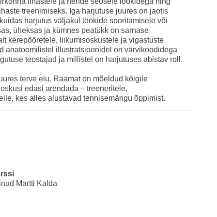
rkonna lihastele ja nende seosele löökidega ning
haste treenimiseks. Iga harjutuse juures on jaotis
 kuidas harjutus väljakul löökide sooritamisele või
ksas, üheksas ja kümnes peatükk on sarnase
 kerepööretele, liikumisoskustele ja vigastuste
ud anatoomilistel illustratsioonidel on värvikoodidega
gutuse teostajad ja millistel on harjutuses abistav roll.
juures terve elu. Raamat on mõeldud kõigile
oskusi edasi arendada – treeneritele,
neile, kes alles alustavad tennisemängu õppimist.
rssi
inud Martti Kalda