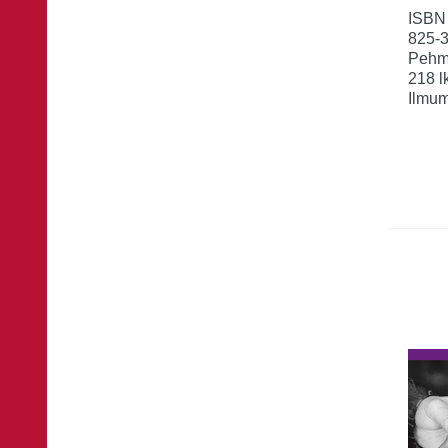
ISBN
825-
Pehm
218 l
Ilmum