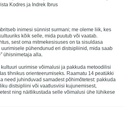
rista Kodres ja Indrek Ibrus
ritseb inimesi sünnist surmani; me oleme liik, kes
ltuuriks kõik selle, mida puutub või vaatab.
ähtus, sest oma mitmekesisuses on ta sisuldasa
 uurimisele pühendunud eri distsipliinid, mida saab
” ühisnimetaja alla.
kultuuri uurimise võimalusi ja pakkuda metoodilisi
edas tihnikus orienteerumiseks. Raamatu 14 peatükki
d ja need juhinduvad samadest põhimõtetest: pakkuda
ku distsipliini või vaatlusviisi kujunemisest,
etest ning näitlikustada selle võimalusi ühe lühikese