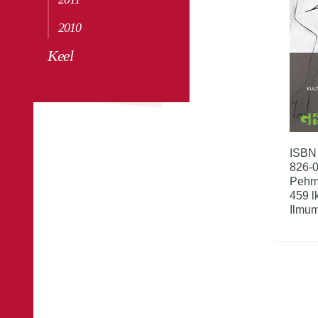
2010
Keel
ISBN
826-
Pehm
459 l
Ilmum