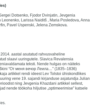
les)
 Sergei Dotsenko, Fjodor Dvinjatin, Jevgenia
 Leonenko, Larissa Naiditš , Maria Posledova, Anna
rfin, Pavel Uspenski, Jelena Zemskova.
s 2014. aastal asutatud rahvusvaheline
atud slaavi uuringutele. Slavica Revalensia
eniavaldamata teksti. Nende hulgas on näiteks
Puškini “От меня вечор Леила…” (1835–1836)
skaja artikkel rendi ideest Lev Tolstoi ühiskondlikes
uuring vene 19. sajandi kirjanduse asjatundja Julian
oodist ning Jevgenia Khazdani artikkel sellest,
ajad nende töökoha hiljutise „optimeerimise” katsele
les.