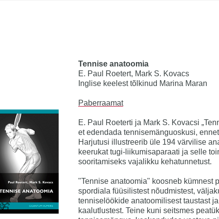
Tennise anatoomia
E. Paul Roetert, Mark S. Kovacs
Inglise keelest tõlkinud Marina Maran
Paberraamat
E. Paul Roeterti ja Mark S. Kovacsi „Te
et edendada tennisemänguoskusi, enneta
Harjutusi illustreerib üle 194 värvilise 
keerukat tugi-liikumisaparaati ja selle t
sooritamiseks vajalikku kehatunnetust.
"Tennise anatoomia" koosneb kümnest pe
spordiala füüsilistest nõudmistest, väljak
tenniselöökide anatoomilisest taustast j
kaalutlustest. Teine kuni seitsmes peatük