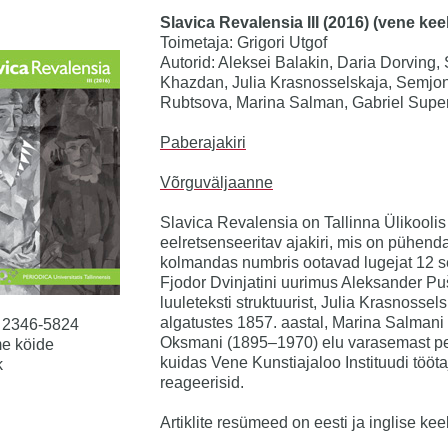
Slavica Revalensia III (2016) (vene kee
Toimetaja: Grigori Utgof
Autorid: Aleksei Balakin, Daria Dorving,
Khazdan, Julia Krasnosselskaja, Semjon
Rubtsova, Marina Salman, Gabriel Supe
Paberajakiri
Võrguväljaanne
Slavica Revalensia on Tallinna Ülikooli
eelretsenseeritav ajakiri, mis on pühend
kolmandas numbris ootavad lugejat 12 s
Fjodor Dvinjatini uurimus Aleksander 
luuleteksti struktuurist, Julia Krasnossel
algatustes 1857. aastal, Marina Salmani 
 2346-5824
Oksmani (1895–1970) elu varasemast peri
e köide
kuidas Vene Kunstiajaloo Instituudi tööt
k
reageerisid.
Artiklite resümeed on eesti ja inglise kee