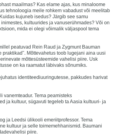
ohast maailmas? Kas elame ajas, kus minaloome
uus tehnoloogia meile rohkem vabadust või meelitab
Kuidas kujuneb isedus? Järgib see samu
 inimestes, kultuurides ja vanuserühmades? Või on
ruktsioon, mida ei olegi võimalik väljaspool tema
, millel peatuvad Rein Raud ja Zygmunt Bauman
 praktikad". Mõttevahetus toob lugejani aina uusi
a erinevate mõttesüsteemide vahelisi piire. Usk
usse on ka raamatut läbivaks sõnumiks.
ejuhatus identiteediuuringutesse, pakkudes harivat
oli vanemteadur. Tema peamisteks
a kultuur, sügavuti tegeleb ta Aasia kultuuri- ja
 ja Leedsi ülikooli emeriitprofessor. Tema
e kultuur ja selle toimemehhanismid. Baumani
adevahelisi piire.