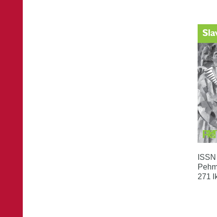
ISSN
Pehm
271 l