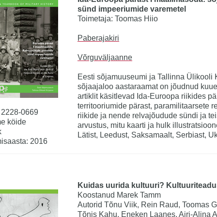
sünd impeeriumide varemetel
Toimetaja: Toomas Hiio
Paberajakiri
Võrguväljaanne
Eesti sõjamuuseumi ja Tallinna Ülikooli 
sõjaajaloo aastaraamat on jõudnud kuue
artiklit käsitlevad Ida-Euroopa riikides 
territooriumide pärast, paramilitaarsete
 2228-0669
riikide ja nende relvajõudude sündi ja t
e köide
arvustus, mitu kaarti ja hulk illustratsioon
k
Lätist, Leedust, Saksamaalt, Serbiast, Ukr
isaasta: 2016
Kuidas uurida kultuuri? Kultuuritead
Koostanud Marek Tamm
Autorid Tõnu Viik, Rein Raud, Toomas Gr
Tõnis Kahu, Eneken Laanes, Airi-Alina A