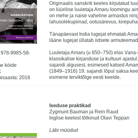
Originaalis sanskriti keeles kirjutatud 
on lüürilise luuletaja Amaru loomingu a
on mehe ja naise vaheline armastus nin
lahusolekupiinad, ootusärevus, kirepuhan
Tänapäevast India lugejat ehmatab Amar
lääne lugejat üllatab iidsete armuteemad
Luuletaja Amaru (u 650–750) elas Vana-I
 978-9985-58-
klassikalise kirjanduse ja kultuuri ajastu
6
sajandi algusest, esimesed katsed Amaru
e köide
(1849–1916) 19. sajandi lõpul saksa ke
k
esimene terviktõlge eesti keelde.
isaasta: 2016
Iseduse praktikad
Zygmunt Bauman ja Rein Raud
Inglise keelest tõlkinud Olavi Teppan
Läbi müüdud