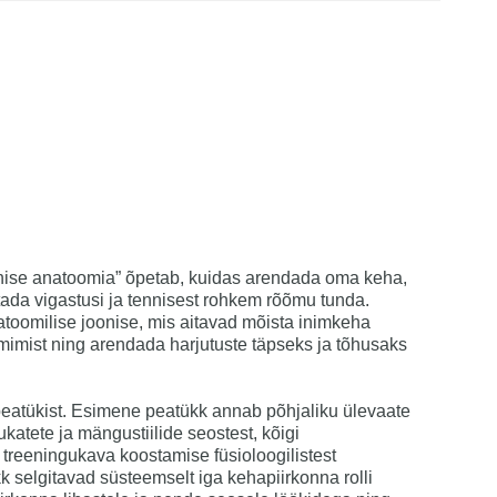
nnise anatoomia” õpetab, kuidas arendada oma keha,
da vigastusi ja tennisest rohkem rõõmu tunda.
anatoomilise joonise, mis aitavad mõista inimkeha
oimimist ning arendada harjutuste täpseks ja tõhusaks
atükist. Esimene peatükk annab põhjaliku ülevaate
ukatete ja mängustiilide seostest, kõigi
a treeningukava koostamise füsioloogilistest
k selgitavad süsteemselt iga kehapiirkonna rolli