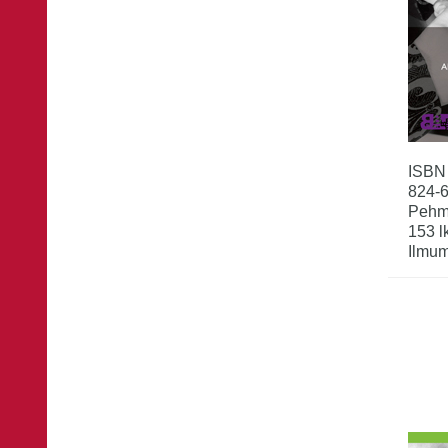
ISBN
824-
Pehm
153 l
Ilmum