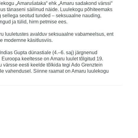
luulekogu „Amaruśataka“ ehk „Amaru sadakond värssi“
inus tänaseni säilinud näide. Luulekogu põhiteemaks
g sellega seotud tunded – seksuaalne nauding,
gud ja tülid, hirm petmise ees.
u luuletustes avalduv seksuaalne vabameelsus, ent
e modernne käsitlusviis.
ndias Gupta dünastiale (4.–6. saj) järgnenud
l. Euroopa keeltesse on Amaru luulet tõlgitud 19.
 värsse eesti keelde tõlkida tegi Ado Grenztein
ele vahendusel. Siinne raamat on Amaru luulekogu