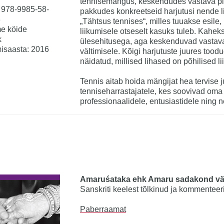
tennisemängus, keskendudes vastava pii
 978-9985-58-
pakkudes konkreetseid harjutusi nende li
3
„Tähtsus tennises“, milles tuuakse esile,
e köide
liikumisele otseselt kasuks tuleb. Kahe
k
ülesehitusega, aga keskenduvad vastavalt
isaasta: 2016
vältimisele. Kõigi harjutuste juures tood
näidatud, millised lihased on põhilised lii
Tennis aitab hoida mängijat hea tervise 
tenniseharrastajatele, kes soovivad oma 
professionaalidele, entusiastidele ning 
Amaruśataka ehk Amaru sadakond vä
Sanskriti keelest tõlkinud ja kommenteer
Paberraamat