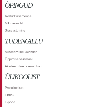
ÕPINGUD
Avatud tasemeõpe
Mikrokraadid
Sisseastumine
TUDENGIELU
Akadeemiline kalender
Õppimine välismaal
Akadeemiline raamatukogu
ÜLIKOOLIST
Pressikeskus
Linnak
E-pood