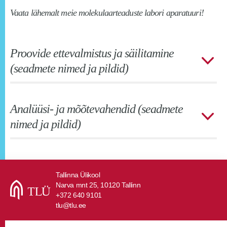
Vaata lähemalt meie molekulaarteaduste labori aparatuuri!
Proovide ettevalmistus ja säilitamine
(seadmete nimed ja pildid)
Analüüsi- ja mõõtevahendid (seadmete
nimed ja pildid)
Tallinna Ülikool
Narva mnt 25, 10120 Tallinn
+372 640 9101
tlu@tlu.ee