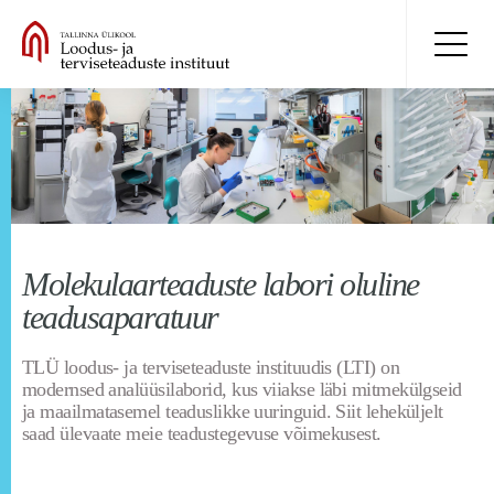
Molekulaarteaduste labori oluline
teadusaparatuur
TLÜ loodus- ja terviseteaduste instituudis (LTI) on
modernsed analüüsilaborid, kus viiakse läbi mitmekülgseid
ja maailmatasemel teaduslikke uuringuid. Siit leheküljelt
saad ülevaate meie teadustegevuse võimekusest.