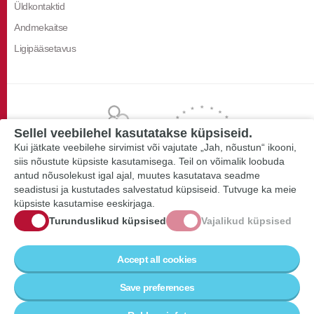
Üldkontaktid
Andmekaitse
Ligipääsetavus
Sellel veebilehel kasutatakse küpsiseid.
Kui jätkate veebilehe sirvimist või vajutate „Jah, nõustun“ ikooni,
siis nõustute küpsiste kasutamisega. Teil on võimalik loobuda
antud nõusolekust igal ajal, muutes kasutatava seadme
seadistusi ja kustutades salvestatud küpsiseid. Tutvuge ka meie
küpsiste kasutamise eeskirjaga.
Turunduslikud küpsised
Vajalikud küpsised
Accept all cookies
Save preferences