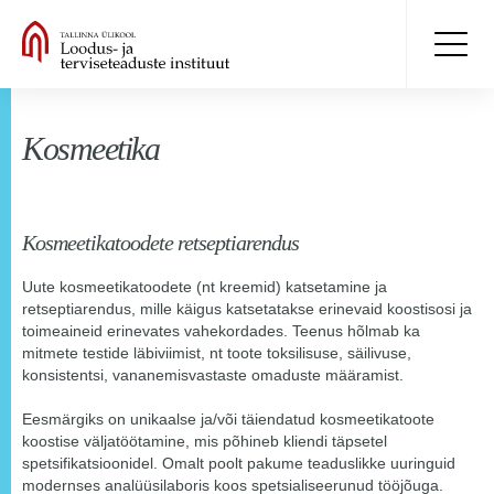
Kosmeetika
Kosmeetikatoodete retseptiarendus
Uute kosmeetikatoodete (nt kreemid) katsetamine ja
retseptiarendus, mille käigus katsetatakse erinevaid koostisosi ja
toimeaineid erinevates vahekordades. Teenus hõlmab ka
mitmete testide läbiviimist, nt toote toksilisuse, säilivuse,
konsistentsi, vananemisvastaste omaduste määramist.
Eesmärgiks on unikaalse ja/või täiendatud kosmeetikatoote
koostise väljatöötamine, mis põhineb kliendi täpsetel
spetsifikatsioonidel. Omalt poolt pakume teaduslikke uuringuid
modernses analüüsilaboris koos spetsialiseerunud tööjõuga.