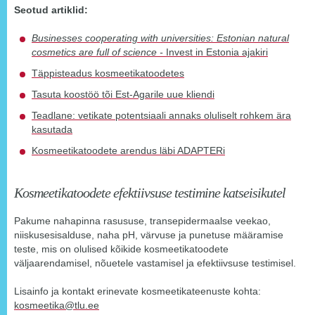
Seotud artiklid:
Businesses cooperating with universities: Estonian natural
cosmetics are full of science -
Invest in Estonia ajakiri
Täppisteadus kosmeetikatoodetes
Tasuta koostöö tõi Est-Agarile uue kliendi
Teadlane: vetikate potentsiaali annaks oluliselt rohkem ära
kasutada
Kosmeetikatoodete arendus läbi ADAPTERi
Kosmeetikatoodete efektiivsuse testimine katseisikutel
Pakume nahapinna rasususe, transepidermaalse veekao,
niiskusesisalduse, naha pH, värvuse ja punetuse määramise
teste, mis on olulised kõikide kosmeetikatoodete
väljaarendamisel, nõuetele vastamisel ja efektiivsuse testimisel.
Lisainfo ja kontakt erinevate kosmeetikateenuste kohta:
kosmeetika@tlu.ee