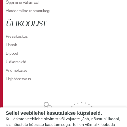
Õppimine välismaal
Akadeemiline raamatukogu
ÜLIKOOLIST
Pressikeskus
Linnak
E-pood
Üldkontaktid
Andmekaitse
Ligipääsetavus
Sellel veebilehel kasutatakse küpsiseid.
Kui jätkate veebilehe sirvimist või vajutate „Jah, nõustun“ ikooni,
siis nõustute küpsiste kasutamisega. Teil on võimalik loobuda