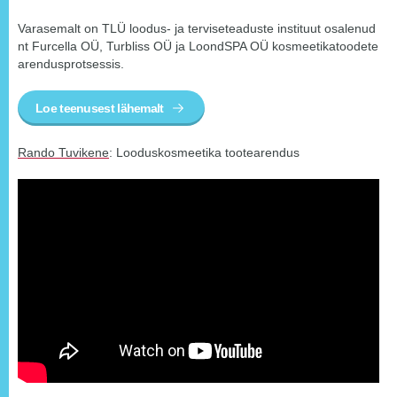
Varasemalt on TLÜ loodus- ja terviseteaduste instituut osalenud
nt Furcella OÜ, Turbliss OÜ ja LoondSPA OÜ kosmeetikatoodete
arendusprotsessis.
Loe teenusest lähemalt
Rando Tuvikene
: Looduskosmeetika tootearendus