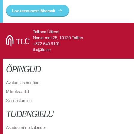
Loe teenusest lähemalt
Tallinna Ülikool
Narva mnt 25, 10120 Tallinn
+372 640 9101
tlu@tlu.ee
ÕPINGUD
Avatud tasemeõpe
Mikrokraadid
Sisseastumine
TUDENGIELU
Akadeemiline kalender