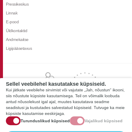
Pressikeskus
Linnak
E-pood
Üldkontaktid
Andmekaitse
Ligipääsetavus
Sellel veebilehel kasutatakse küpsiseid.
Kui jätkate veebilehe sirvimist või vajutate „Jah, nõustun“ ikooni,
siis nõustute küpsiste kasutamisega. Teil on võimalik loobuda
antud nõusolekust igal ajal, muutes kasutatava seadme
seadistusi ja kustutades salvestatud küpsiseid. Tutvuge ka meie
küpsiste kasutamise eeskirjaga.
Turunduslikud küpsised
Vajalikud küpsised