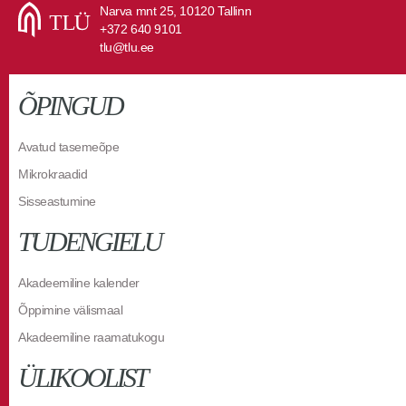
Narva mnt 25, 10120 Tallinn
+372 640 9101
tlu@tlu.ee
ÕPINGUD
Avatud tasemeõpe
Mikrokraadid
Sisseastumine
TUDENGIELU
Akadeemiline kalender
Õppimine välismaal
Akadeemiline raamatukogu
ÜLIKOOLIST