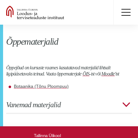
Õppematerjalid
Õppejõud on kursuste raames kasutatavad materjalid lihtsalt
ligipääsetavaks teinud. Vaata õppematerjale
ÕIS
-ist või
Moodle
'ist
Botaanika (Tõnu Ploompuu)
Vanemad materjalid
Tallinna Ülikool