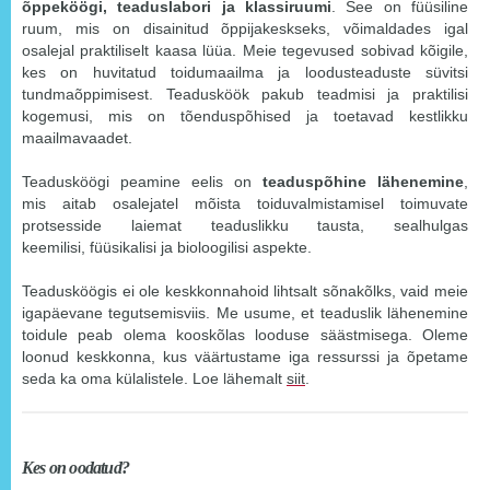
õppeköögi, teaduslabori ja klassiruumi
. See on füüsiline
ruum, mis on disainitud õppijakeskseks, võimaldades igal
osalejal praktiliselt kaasa lüüa. Meie tegevused sobivad kõigile,
kes on huvitatud toidumaailma ja loodusteaduste süvitsi
tundmaõppimisest. Teadusköök pakub teadmisi ja praktilisi
kogemusi, mis on tõenduspõhised ja toetavad kestlikku
maailmavaadet.
Teadusköögi peamine eelis on
teaduspõhine lähenemine
,
mis aitab osalejatel mõista toiduvalmistamisel toimuvate
protsesside laiemat teaduslikku tausta, sealhulgas
keemilisi, füüsikalisi ja bioloogilisi aspekte.
Teadusköögis ei ole keskkonnahoid lihtsalt sõnakõlks, vaid meie
igapäevane tegutsemisviis. Me usume, et teaduslik lähenemine
toidule peab olema kooskõlas looduse säästmisega. Oleme
loonud keskkonna, kus väärtustame iga ressurssi ja õpetame
seda ka oma külalistele. Loe lähemalt
siit
.
Kes on oodatud?