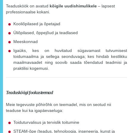
Teadusköök on avatud
kõigile uudishimulikele
– lapsest
professionaalse kokani.
Kooliõpilased ja õpetajad
Üliõpilased, õppejõud ja teadlased
Meeskonnad
Igaüks, kes on huvitatud sügavamast tutvumisest
toidumaailma ja sellega seonduvaga; kes hindab kestlikku
maailmavaadet ning soovib saada tõendatud teadmisi ja
praktilisi kogemusi.
Teadusköögi fookusteemad
Meie tegevuste põhirõhk on teemadel, mis on seotud nii
teaduse kui ka igapäevaeluga:
Toiduturvalisus ja tervislik toitumine
STEAM-õpe (teadus, tehnoloogia, inseneeria, kunst ja