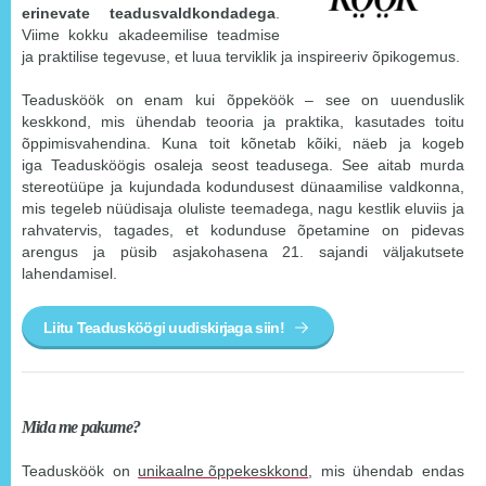
erinevate teadusvaldkondadega
.
Viime kokku akadeemilise teadmise
ja praktilise tegevuse, et luua terviklik ja inspireeriv õpikogemus.
Teadusköök on enam kui õppeköök – see on uuenduslik
keskkond, mis ühendab teooria ja praktika, kasutades toitu
õppimisvahendina. Kuna toit kõnetab kõiki, näeb ja kogeb
iga Teadusköögis osaleja seost teadusega. See aitab murda
stereotüüpe ja kujundada kodundusest dünaamilise valdkonna,
mis tegeleb nüüdisaja oluliste teemadega, nagu kestlik eluviis ja
rahvatervis, tagades, et kodunduse õpetamine on pidevas
arengus ja püsib asjakohasena 21. sajandi väljakutsete
lahendamisel.
Liitu Teadusköögi uudiskirjaga siin!
Mida me pakume?
Teadusköök on
unikaalne õppekeskkond
, mis ühendab endas