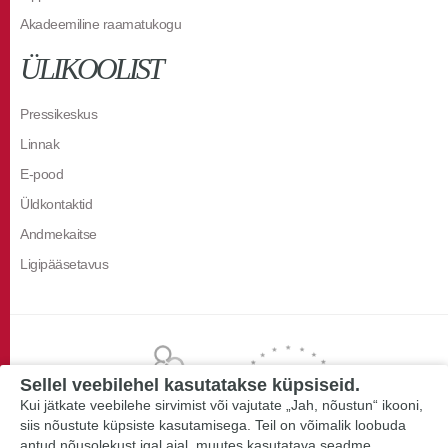
Akadeemiline raamatukogu
ÜLIKOOLIST
Pressikeskus
Linnak
E-pood
Üldkontaktid
Andmekaitse
Ligipääsetavus
Sellel veebilehel kasutatakse küpsiseid.
Kui jätkate veebilehe sirvimist või vajutate „Jah, nõustun“ ikooni,
siis nõustute küpsiste kasutamisega. Teil on võimalik loobuda
antud nõusolekust igal ajal, muutes kasutatava seadme