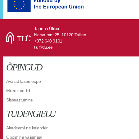
Tallinna Ülikool
Narva mnt 25, 10120 Tallinn
+372 640 9101
tlu@tlu.ee
ÕPINGUD
Avatud tasemeõpe
Mikrokraadid
Sisseastumine
TUDENGIELU
Akadeemiline kalender
Õppimine välismaal