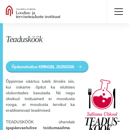
Teadusköök
Õpilasvõistlus KRINGEL 2025/2026
Õppimise väärtus tuleb ilmsiks siis,
kui oskame õpitut ka elulistes
olukordades kasutada. Nii nagu
üksikud toiduained ei moodusta
rooga, ei moodusta tervikut ka
eraldiseisvad teadmised.
TEADUSKÖÖK ühendab
igapäevaelulise toidumaailma