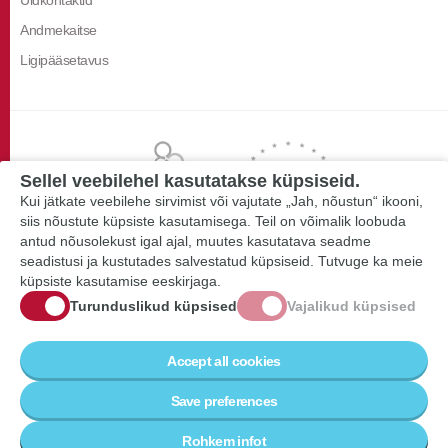
Üldkontaktid
Andmekaitse
Ligipääsetavus
Sellel veebilehel kasutatakse küpsiseid.
Kui jätkate veebilehe sirvimist või vajutate „Jah, nõustun“ ikooni,
siis nõustute küpsiste kasutamisega. Teil on võimalik loobuda
antud nõusolekust igal ajal, muutes kasutatava seadme
seadistusi ja kustutades salvestatud küpsiseid. Tutvuge ka meie
küpsiste kasutamise eeskirjaga.
Turunduslikud küpsised
Vajalikud küpsised
Accept all cookies
Save preferences
Rohkem infot