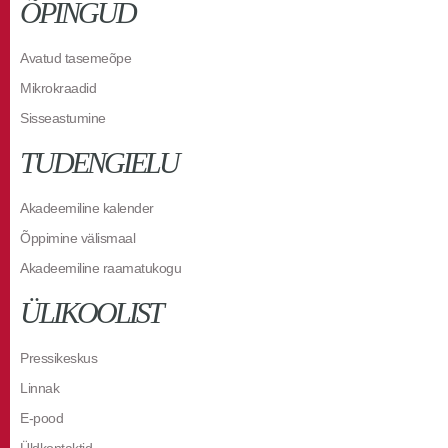
ÕPINGUD
Avatud tasemeõpe
Mikrokraadid
Sisseastumine
TUDENGIELU
Akadeemiline kalender
Õppimine välismaal
Akadeemiline raamatukogu
ÜLIKOOLIST
Pressikeskus
Linnak
E-pood