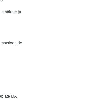
e häirete ja
emotsioonide
apiate MA