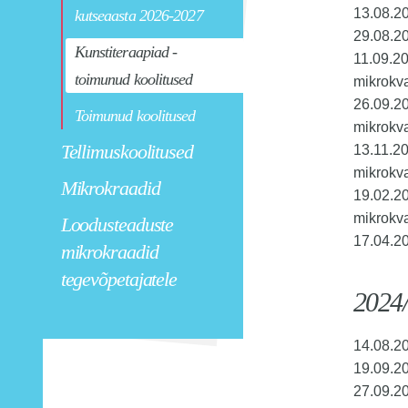
13.08.20
kutseaasta 2026-2027
29.08.20
Kunstiteraapiad -
11.09.20
toimunud koolitused
mikrokva
26.09.20
Toimunud koolitused
mikrokva
Tellimuskoolitused
13.11.2
mikrokva
Mikrokraadid
19.02.20
mikrokva
Loodusteaduste
17.04.2
mikrokraadid
tegevõpetajatele
2024/
14.08.20
19.09.20
27.09.2