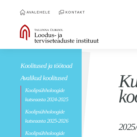
AVALEHELE
KONTAKT
Koolitused ja töötoad
Ku
Avalikud koolitused
ko
Koolipsühholoogide
kutseaasta 2024-2025
Koolipsühholoogide
kutseaasta 2025-2026
2025/
Koolipsühholoogide