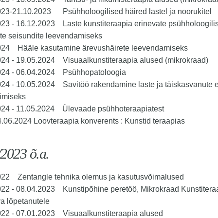
23-21.10.2023 Psühholoogilised häired lastel ja noorukitel
23 - 16.12.2023 Laste kunstiteraapia erinevate psühholoogilist
ste seisundite leevendamiseks
024 Hääle kasutamine ärevushäirete leevendamiseks
024 - 19.05.2024 Visuaalkunstiteraapia alused (mikrokraad)
024 - 06.04.2024 Psühhopatoloogia
024 - 10.05.2024 Savitöö rakendamine laste ja täiskasvanute 
rimiseks
024 - 11.05.2024 Ülevaade psühhoteraapiatest
.06.2024 Loovteraapia konverents : Kunstid teraapias
2023 õ.a.
022 Zentangle tehnika olemus ja kasutusvõimalused
022 - 08.04.2023 Kunstipõhine peretöö, Mikrokraad Kunstitera
a lõpetanutele
022 - 07.01.2023 Visuaalkunstiteraapia alused