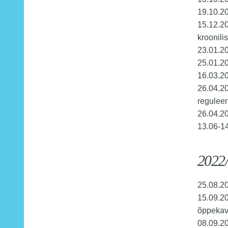
19.10.20
15.12.20
kroonili
23.01.2
25.01.2
16.03.2
26.04.2
regulee
26.04.2
13.06-14
2022/
25.08.2
15.09.2
õppekav
08.09.2