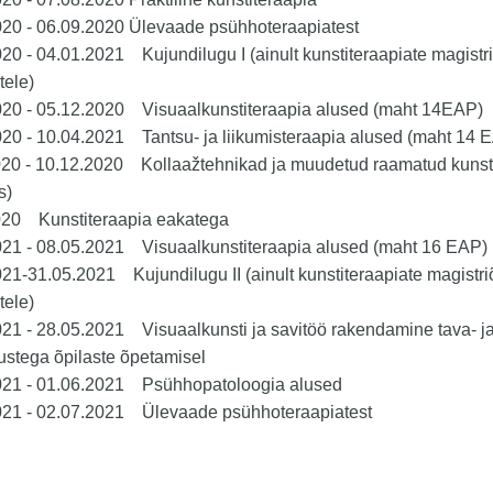
020 - 06.09.2020 Ülevaade psühhoteraapiatest
20 - 04.01.2021 Kujundilugu I (ainult kunstiteraapiate magistr
tele)
020 - 05.12.2020 Visuaalkunstiteraapia alused (maht 14EAP)
20 - 10.04.2021 Tantsu- ja liikumisteraapia alused (maht 14
020 - 10.12.2020 Kollaažtehnikad ja muudetud raamatud kunst
s)
020 Kunstiteraapia eakatega
021 - 08.05.2021 Visuaalkunstiteraapia alused (maht 16 EAP)
21-31.05.2021 Kujundilugu II (ainult kunstiteraapiate magistr
tele)
21 - 28.05.2021 Visuaalkunsti ja savitöö rakendamine tava- j
ustega õpilaste õpetamisel
021 - 01.06.2021 Psühhopatoloogia alused
021 - 02.07.2021 Ülevaade psühhoteraapiatest