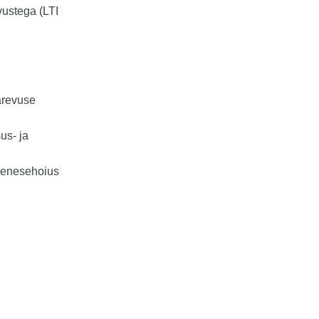
ustega (LTI
ärevuse
us- ja
 enesehoius