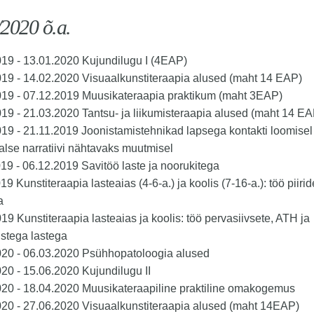
2020 õ.a.
19 - 13.01.2020 Kujundilugu I (4EAP)
19 - 14.02.2020 Visuaalkunstiteraapia alused (maht 14 EAP)
019 - 07.12.2019 Muusikateraapia praktikum (maht 3EAP)
19 - 21.03.2020 Tantsu- ja liikumisteraapia alused (maht 14 EA
019 - 21.11.2019
Joonistamistehnikad lapsega kontakti loomisel
lse narratiivi nähtavaks muutmisel
19 - 06.12.2019 Savitöö laste ja noorukitega
9 Kunstiteraapia lasteaias (4-6-a.) ja koolis (7-16-a.): töö piirid
a
19 Kunstiteraapia lasteaias ja koolis: töö pervasiivsete, ATH ja
stega lastega
020 - 06.03.2020 Psühhopatoloogia alused
20 - 15.06.2020 Kujundilugu II
020 - 18.04.2020 Muusikateraapiline praktiline omakogemus
20 - 27.06.2020 Visuaalkunstiteraapia alused (maht 14EAP)