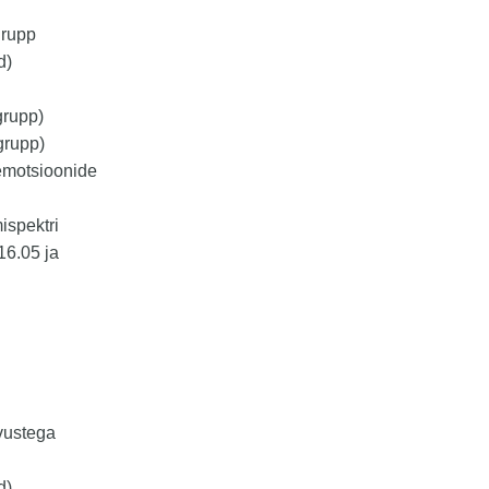
grupp
d)
grupp)
grupp)
emotsioonide
ispektri
16.05 ja
vustega
d)