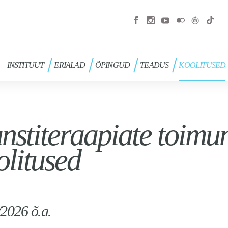
INSTITUUT
ERIALAD
ÕPINGUD
TEADUS
KOOLITUSED
nstiteraapiate toimu
olitused
2026 õ.a.