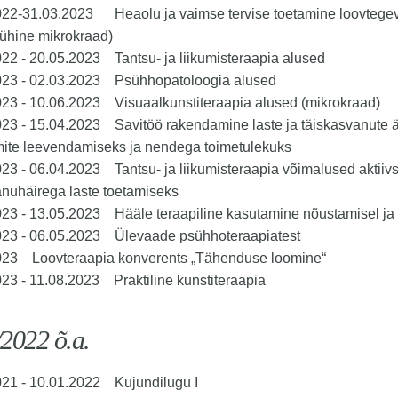
022-31.03.2023 Heaolu ja vaimse tervise toetamine loovtegev
ühine mikrokraad)
22 - 20.05.2023 Tantsu- ja liikumisteraapia alused
023 - 02.03.2023 Psühhopatoloogia alused
023 - 10.06.2023 Visuaalkunstiteraapia alused (mikrokraad)
023 - 15.04.2023 Savitöö rakendamine laste ja täiskasvanute 
ite leevendamiseks ja nendega toimetulekuks
23 - 06.04.2023 Tantsu- ja liikumisteraapia võimalused aktiivs
nuhäirega laste toetamiseks
023 - 13.05.2023 Hääle teraapiline kasutamine nõustamisel ja
023 - 06.05.2023 Ülevaade psühhoteraapiatest
023 Loovteraapia konverents „Tähenduse loomine“
23 - 11.08.2023 Praktiline kunstiteraapia
2022 õ.a.
021 - 10.01.2022 Kujundilugu I