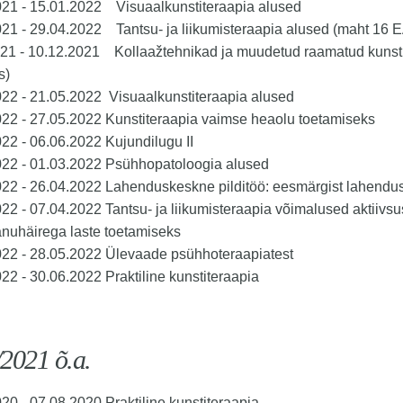
021 - 15.01.2022 Visuaalkunstiteraapia alused
21 - 29.04.2022 Tantsu- ja liikumisteraapia alused (maht 16
021 - 10.12.2021 Kollaažtehnikad ja muudetud raamatud kunst
s)
22 - 21.05.2022 Visuaalkunstiteraapia alused
022
-
27.05.2022 Kunstiteraapia vaimse heaolu toetamiseks
22 - 06.06.2022 Kujundilugu II
022 - 01.03.2022 Psühhopatoloogia alused
022 - 26.04.2022 Lahenduskeskne pilditöö: eesmärgist lahendu
22 - 07.04.2022 Tantsu- ja liikumisteraapia võimalused aktiivsus
nuhäirega laste toetamiseks
022 - 28.05.2022 Ülevaade psühhoteraapiatest
22 - 30.06.2022 Praktiline kunstiteraapia
2021 õ.a.
20 - 07.08.2020 Praktiline kunstiteraapia