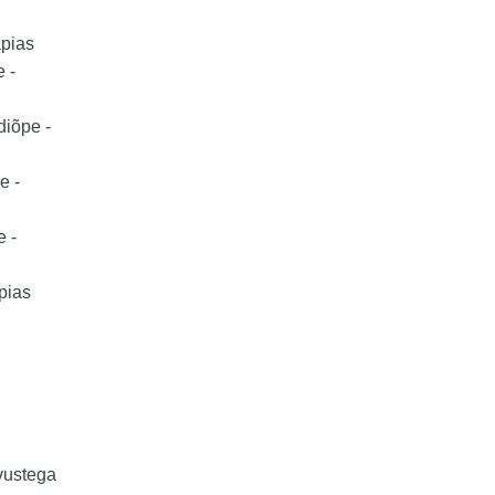
apias
 -
diõpe -
e -
e -
pias
vustega