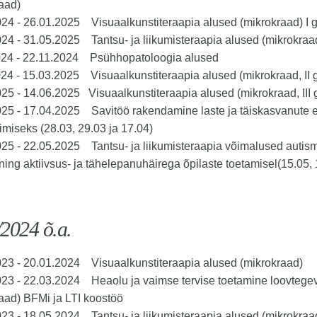
aad)
24 - 26.01.2025 Visuaalkunstiteraapia alused (mikrokraad) I 
24 - 31.05.2025 Tantsu- ja liikumisteraapia alused (mikrokraa
024 - 22.11.2024 Psühhopatoloogia alused
24 - 15.03.2025 Visuaalkunstiteraapia alused (mikrokraad, II 
25 - 14.06.2025 Visuaalkunstiteraapia alused (mikrokraad, III 
025 - 17.04.2025 Savitöö rakendamine laste ja täiskasvanute 
imiseks (28.03, 29.03 ja 17.04)
25 - 22.05.2025 Tantsu- ja liikumisteraapia võimalused autism
ning aktiivsus- ja tähelepanuhäirega õpilaste toetamisel(15.05, 
2024 õ.a.
023 - 20.01.2024 Visuaalkunstiteraapia alused (mikrokraad)
023 - 22.03.2024 Heaolu ja vaimse tervise toetamine loovtege
aad) BFMi ja LTI koostöö
23 - 18.05.2024 Tantsu- ja liikumisteraapia alused (mikrokraa