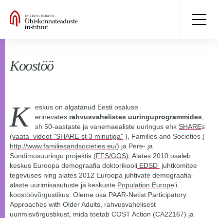
Koostöö
K
eskus on algatanud Eesti osaluse
erinevates
rahvusvahelistes uuringuprogrammides
,
sh 50-aastaste ja vanemaealiste uuringus ehk
SHARE
s
(vaata videot "SHARE-st 3 minutiga"
), Families and Societies
(
http://www.familiesandsocieties.eu/
)
ja Pere- ja
Sündimusuuringu projektis
(FFS/GGS).
Alates 2010 osaleb
keskus Euroopa demograafia doktorikooli
EDSD
juhtkomitee
tegevuses ning alates 2012 Euroopa juhtivate demograafia-
alaste uurimisasutuste ja keskuste
Population Europe
’i
koostöövõrgustikus. Oleme osa PAAR-Netist:Participatory
Approaches with Older Adults, rahvusvahelisest
uurimisvõrgustikust, mida toetab COST Action (CA22167) ja