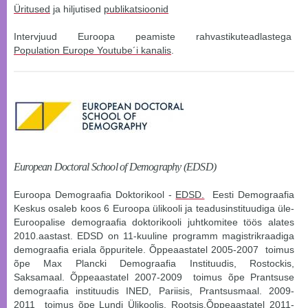
Üritused
ja hiljutised
publikatsioonid
Intervjuud Euroopa peamiste rahvastikuteadlastega
Population Europe Youtube´i kanalis
.
European Doctoral School of Demography (EDSD)
Euroopa Demograafia Doktorikool -
EDSD.
Eesti Demograafia
Keskus osaleb koos 6 Euroopa ülikooli ja teadusinstituudiga üle-
Euroopalise demograafia doktorikooli juhtkomitee töös alates
2010.aastast. EDSD on 11-kuuline programm magistrikraadiga
demograafia eriala õppuritele. Õppeaastatel 2005-2007 toimus
õpe Max Plancki Demograafia Instituudis, Rostockis,
Saksamaal. Õppeaastatel 2007-2009 toimus õpe Prantsuse
demograafia instituudis INED, Pariisis, Prantsusmaal. 2009-
2011 toimus õpe Lundi Ülikoolis, Rootsis.Õppeaastatel 2011-