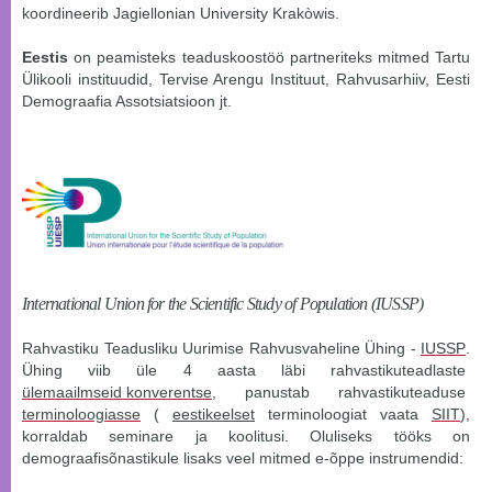
koordineerib Jagiellonian University Krakòwis.
Eestis
on peamisteks teaduskoostöö partneriteks mitmed Tartu
Ülikooli instituudid, Tervise Arengu Instituut, Rahvusarhiiv, Eesti
Demograafia Assotsiatsioon jt.
International Union for the Scientific Study of Population (IUSSP)
Rahvastiku Teadusliku Uurimise Rahvusvaheline Ühing -
IUSSP
.
Ühing viib üle 4 aasta läbi rahvastikuteadlaste
ülemaailmseid konverentse
, panustab rahvastikuteaduse
terminoloogiasse
(
eestikeelset
terminoloogiat vaata
SIIT
),
korraldab seminare ja koolitusi. Oluliseks tööks on
demograafisõnastikule lisaks veel mitmed e-õppe instrumendid: