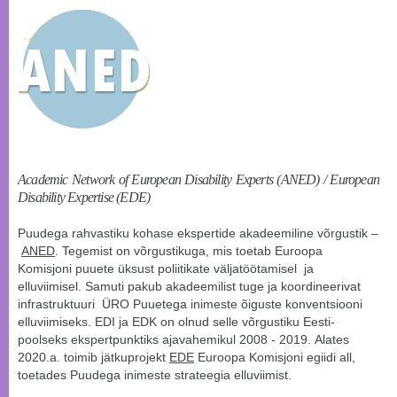
Academic Network of European Disability Experts (ANED) / European
Disability Expertise (EDE)
Puudega rahvastiku kohase ekspertide akadeemiline võrgustik –
ANED
. Tegemist on võrgustikuga, mis toetab Euroopa
Komisjoni puuete üksust poliitikate väljatöötamisel ja
elluviimisel. Samuti pakub akadeemilist tuge ja koordineerivat
infrastruktuuri ÜRO Puuetega inimeste õiguste konventsiooni
elluviimiseks. EDI ja EDK on olnud selle võrgustiku Eesti-
poolseks ekspertpunktiks ajavahemikul 2008 - 2019. Alates
2020.a. toimib jätkuprojekt
EDE
Euroopa Komisjoni egiidi all,
toetades Puudega inimeste strateegia elluviimist.