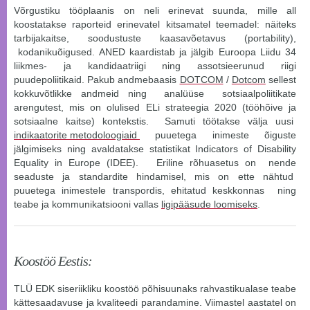
Võrgustiku tööplaanis on neli erinevat suunda, mille all
koostatakse raporteid erinevatel kitsamatel teemadel: näiteks
tarbijakaitse, soodustuste kaasavõetavus (
portability
),
kodanikuõigused. ANED kaardistab ja jälgib Euroopa Liidu 34
liikmes- ja kandidaatriigi ning assotsieerunud riigi
puudepoliitikaid. Pakub andmebaasis
DOTCOM
/
Dotcom
sellest
kokkuvõtlikke andmeid ning analüüse sotsiaalpoliitikate
arengutest, mis on olulised ELi strateegia 2020 (tööhõive ja
sotsiaalne kaitse) kontekstis. Samuti töötakse välja uusi
indikaatorite metodoloogiaid
puuetega inimeste õiguste
jälgimiseks ning avaldatakse statistikat
Indicators of Disability
Equality in Europe (IDEE)
. Eriline rõhuasetus on nende
seaduste ja standardite hindamisel, mis on ette nähtud
puuetega inimestele transpordis, ehitatud keskkonnas ning
teabe ja kommunikatsiooni vallas
ligipääsude loomiseks
.
Koostöö Eestis:
TLÜ EDK siseriikliku koostöö põhisuunaks rahvastikualase teabe
kättesaadavuse ja kvaliteedi parandamine. Viimastel aastatel on