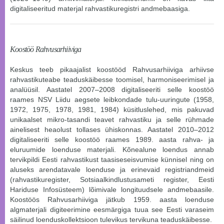
digitaliseeritud materjal rahvastikuregistri andmebaasiga.
Koostöö Rahvusarhiiviga
Keskus teeb pikaajalist koostööd
Rahvusarhiiviga
arhiivse
rahvastikuteabe teaduskäibesse toomisel, harmoniseerimisel ja
analüüsil. Aastatel 2007–2008 digitaliseeriti selle koostöö
raames NSV Liidu aegsete leibkondade tulu-uuringute (1958,
1972, 1975, 1978, 1981, 1984) küsitluslehed, mis pakuvad
unikaalset mikro-tasandi teavet rahvastiku ja selle rühmade
ainelisest heaolust tollases ühiskonnas. Aastatel 2010–2012
digitaliseeriti selle koostöö raames 1989. aasta rahva- ja
eluruumide loenduse materjali. Kõnealune loendus annab
tervikpildi Eesti rahvastikust taasiseseisvumise künnisel ning on
aluseks arendatavale loenduse ja erinevaid registriandmeid
(
rahvastikuregister, Sotsiaalkindlustusameti register, Eesti
Hariduse Infosüsteem
) lõimivale longituudsele andmebaasile.
Koostöös Rahvusarhiiviga jätkub 1959. aasta loenduse
algmaterjali digiteerimine eesmärgiga tuua see Eesti varaseim
säilinud loenduskollektsioon tulevikus tervikuna teaduskäibesse.