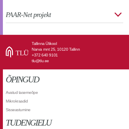
PAAR-Net projekt
Tallinna Ülikool
Narva mnt 25, 10120 Tallinn
+372 640 9101
tlu@tlu.ee
ÕPINGUD
Avatud tasemeõpe
Mikrokraadid
Sisseastumine
TUDENGIELU