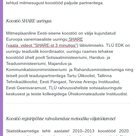
tehtud mitmesugust koostööd paljude partneritega.
Koostöö SHARE uuringus
Mitmeplaaniline Eesti-sisene koostöö on välja kujundatud
Euroopa vanemaealiste uuringu
SHARE
(vaata videot "SHARE-st 3 minutiga")
läbiviimiseks. TLÜ EDK on
uuringu teaduslik koordinaator, uuringu raames tehakse
koostööd ühelt poolt Sotsiaalministeeriumi, Haridus- ja
Teadusministeeriumi,
Majandus-ja
Kommunikatsiooniministeeriumi
ja
Rahandusministeeriumiga
ning
teiselt poolt teaduspartneritega
Tartu Ülikoolist
,
Tallinna
Tehnikaülikoolist
,
Eesti Pangast
,
Tervise Arengu Instituudist,
Eesti Geenivaramust
,
TLÜ rahvusvaheliste sotsiaaluuringute
keskusest
ja teiste kolleegidega Ühiskonnateaduste Instituudist.
Koostöö registripõhise rahvaloenduse metoodika väljatöötamisel
Statistikaametiga tehti aastatel 2010–2013 koostööd 2020.