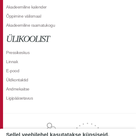
Akadeemiline kalender
Õppimine välismaal
Akadeemiline raamatukogu
ÜLIKOOLIST
Pressikeskus
Linnak
E-pood
Üldkontaktid
Andmekaitse
Ligipääsetavus
Sellel veebilehel kasutatakse küpsiseid.