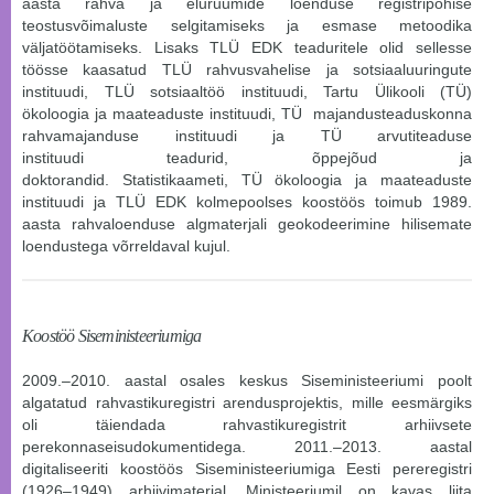
aasta rahva ja eluruumide loenduse registripõhise
teostusvõimaluste selgitamiseks ja esmase metoodika
väljatöötamiseks. Lisaks TLÜ EDK teaduritele olid sellesse
töösse kaasatud
TLÜ rahvusvahelise ja sotsiaaluuringute
instituudi
,
TLÜ sotsiaaltöö instituudi
,
Tartu Ülikooli (TÜ)
ökoloogia ja maateaduste instituudi
,
TÜ majandusteaduskonna
rahvamajanduse instituudi
ja
TÜ arvutiteaduse
instituudi
teadurid, õppejõud ja
doktorandid.
Statistikaameti,
TÜ
ökoloogia ja maateaduste
instituudi
ja TLÜ EDK kolmepoolses koostöös toimub 1989.
aasta rahvaloenduse algmaterjali geokodeerimine hilisemate
loendustega võrreldaval kujul.
Koostöö Siseministeeriumiga
2009.–2010. aastal osales keskus
Siseministeeriumi
poolt
algatatud rahvastikuregistri arendusprojektis, mille eesmärgiks
oli täiendada rahvastikuregistrit arhiivsete
perekonnaseisudokumentidega. 2011.–2013. aastal
digitaliseeriti koostöös Siseministeeriumiga Eesti pereregistri
(1926–1949) arhiivimaterjal. Ministeeriumil on kavas liita