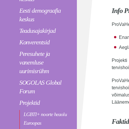
Eesti demograafia
Info P
keskus
ProVaHe
Teadusajakirjad
Enami
Konverentsid
Aegl
Peresuhete ja
Projekt
vanemluse
tervisho
uurimisrühm
ProVaHe
SOGOLAS Global
tervisho
Forum
võimalu
Projektid
Läänemer
LGBTI+ noorte heaolu
Faktid
Euroopas