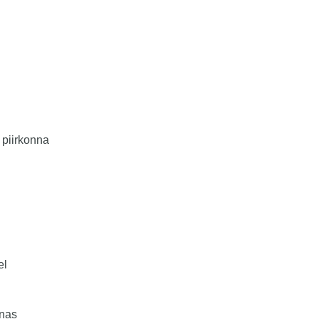
 piirkonna
el
nnas