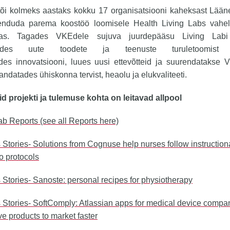
tõi kolmeks aastaks kokku 17 organisatsiooni kaheksast Lääne
enduda parema koostöö loomisele Health Living Labs vahe
nas. Tagades VKEdele sujuva juurdepääsu Living Labi 
ades uute toodete ja teenuste turuletoomist te
des innovatsiooni, luues uusi ettevõtteid ja suurendatakse
andatades ühiskonna tervist, heaolu ja elukvaliteeti.
id projekti ja tulemuse kohta on leitavad allpool
ab Reports (see all Reports here)
Stories- Solutions from Cognuse help nurses follow instruction
o protocols
Stories- Sanoste: personal recipes for physiotherapy
Stories- SoftComply: Atlassian apps for medical device compan
ve products to market faster