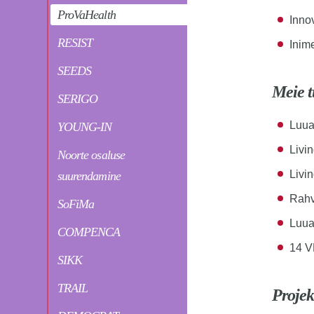
ProVaHealth
Inno
RESIST
Inim
SEEDS
Meie 
SERIGO
Luua
YOUNG-IN
Livi
Noorte osaluse
Livi
suurendamine
Rahv
SoFiMa
Luua 
COMPENCA
14 VK
SIKK
TRAIL
Projek