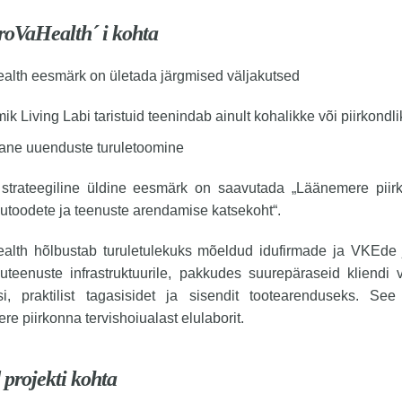
roVaHealth´ i kohta
alth eesmärk on ületada järgmised väljakutsed
k Living Labi taristuid teenindab ainult kohalikke või piirkondli
ane uuenduste turuletoomine
i strateegiline üldine eesmärk on saavutada „Läänemere piir
iutoodete ja teenuste arendamise katsekoht“.
alth hõlbustab turuletulekuks mõeldud idufirmade ja VKEde
iuteenuste infrastruktuurile, pakkudes suurepäraseid kliendi 
si, praktilist tagasisidet ja sisendit tootearenduseks. S
e piirkonna tervishoiualast elulaborit.
 projekti kohta