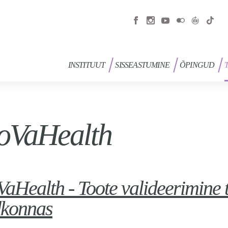
INSTITUUT
SISSEASTUMINE
ÕPINGUD
oVaHealth
aHealth - Toote valideerimine t
dkonnas