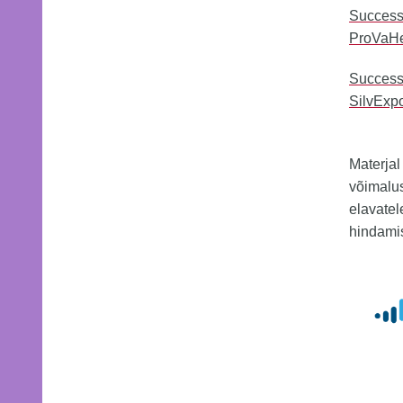
Success 
ProVaHe
Success 
SilvExp
Materja
võimalu
elavate
hindamis