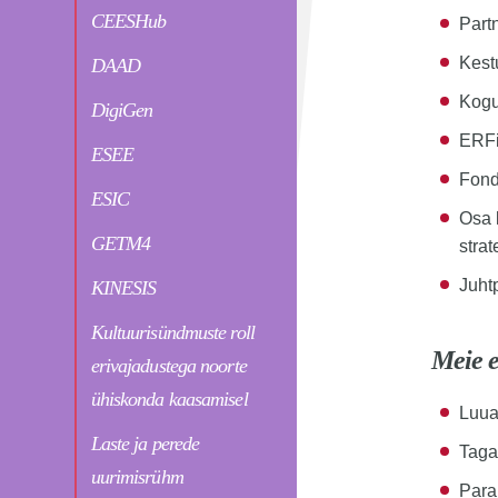
CEESHub
Part
Kest
DAAD
Kogu
DigiGen
ERFi
ESEE
Fond
ESIC
Osa l
GETM4
stra
Juht
KINESIS
Kultuurisündmuste roll
Meie 
erivajadustega noorte
ühiskonda kaasamisel
Luua
Laste ja perede
Taga
uurimisrühm
Para