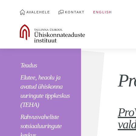
AVALEHELE
KONTAKT
ENGLISH
Teadus
Pr
Elutee, heaolu ja
avatud ühiskonna
uuringute tippkeskus
(TEHA)
ProV
Rahvusvaheliste
val
sotsiaaluuringute
keskus