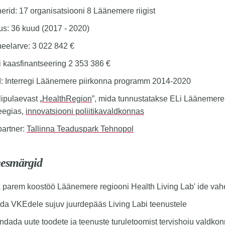
nerid: 17 organisatsiooni 8 Läänemere riigist
us: 36 kuud (2017 - 2020)
eelarve: 3 022 842 €
 kaasfinantseering 2 353 386 €
: Interregi Läänemere piirkonna programm 2014-2020
ipulaevast „
HealthRegion
”, mida tunnustatakse ELi Läänemere
teegias,
innovatsiooni poliitikavaldkonnas
partner:
Tallinna Teaduspark Tehnopol
eesmärgid
 parem koostöö Läänemere regiooni Health Living Lab' ide vah
da VKEdele sujuv juurdepääs Living Labi teenustele
ndada uute toodete ja teenuste turuletoomist tervishoiu valdko