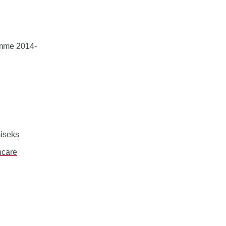
amme 2014-
miseks
hcare