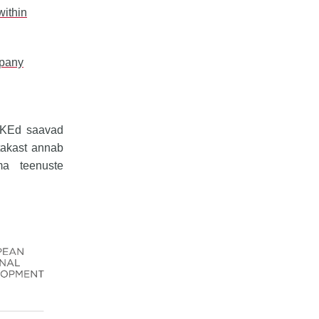
within
mpany
 VKEd saavad
takast annab
oma teenuste