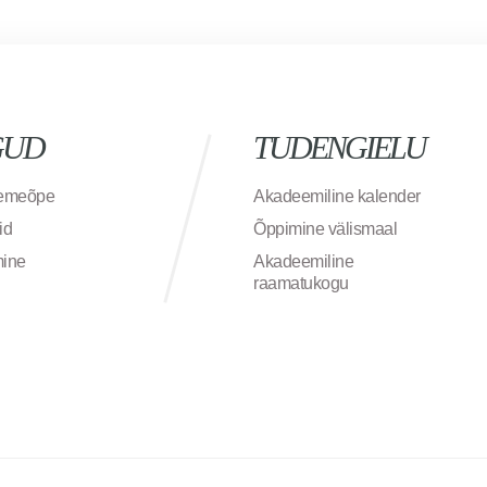
GUD
TUDENGIELU
semeõpe
Akadeemiline kalender
id
Õppimine välismaal
mine
Akadeemiline
raamatukogu