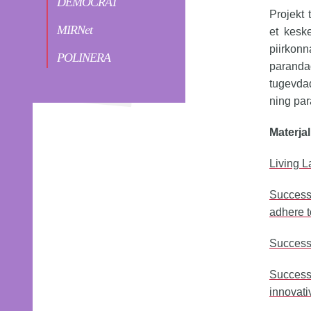
DEMOCRAT
Projekt 
MIRNet
et kesk
piirkon
POLINERA
parand
tugevda
ning par
Materjal
Living L
Success 
adhere t
Success 
Success 
innovati