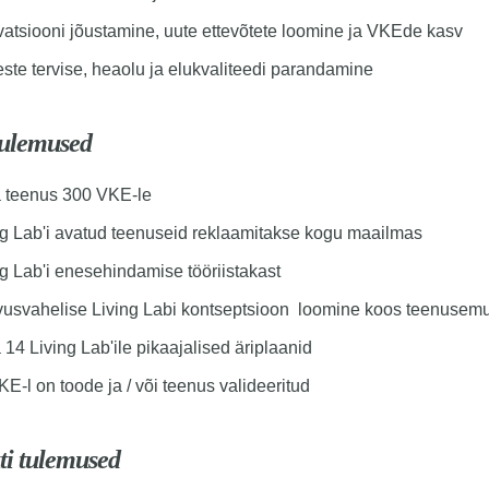
vatsiooni jõustamine, uute ettevõtete loomine ja VKEde kasv
este tervise, heaolu ja elukvaliteedi parandamine
tulemused
 teenus 300 VKE-le
ng Lab'i avatud teenuseid reklaamitakse kogu maailmas
ng Lab'i enesehindamise tööriistakast
usvahelise Living Labi kontseptsioon loomine koos teenusem
14 Living Lab'ile pikaajalised äriplaanid
E-l on toode ja / või teenus valideeritud
ti tulemused