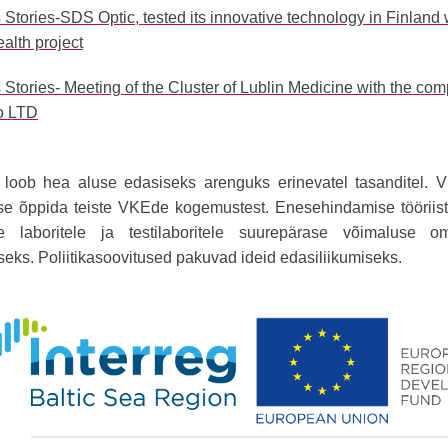
Stories-SDS Optic, tested its innovative technology in Finland 
alth project
Stories- Meeting of the Cluster of Lublin Medicine with the co
o LTD
l loob hea aluse edasiseks arenguks erinevatel tasanditel.
se õppida teiste VKEde kogemustest. Enesehindamise tööriis
le laboritele ja testilaboritele suurepärase võimaluse 
eks. Poliitikasoovitused pakuvad ideid edasiliikumiseks.