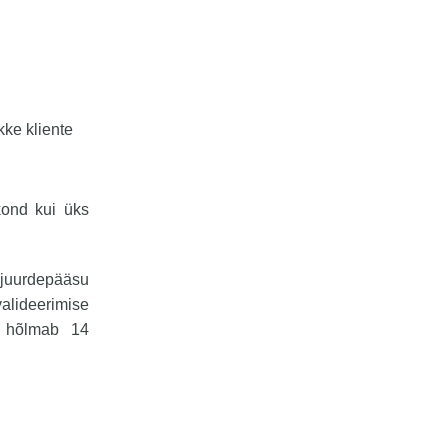
kke kliente
kond kui üks
 juurdepääsu
valideerimise
ee hõlmab 14