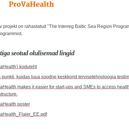
 projekt on rahastatud "The Interreg Baltic Sea Region Progr
rogrammist.
tiga seotud olulisemad lingid
aHealth'i koduleht
 punkti, kuidas luua soodne keskkond tervisetehnoloogia testi
aHealth makes it easier for start-ups and SMEs to access healt
structure.
aHealth poster
aHealth_Flaier_EE.pdf