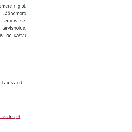
mere riigist,
l Läänemere
teenustele,
rvishoius,
 VKEde kasvu
al aids and
ies to get