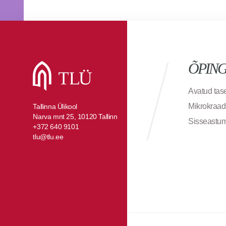
ÕPIN
Avatud ta
Mikrokraad
Tallinna Ülikool
Narva mnt 25, 10120 Tallinn
Sisseastu
+372 640 9101
tlu@tlu.ee