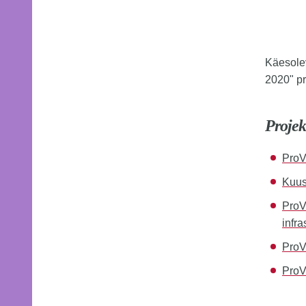
Käesolev
2020" p
Projek
ProV
Kuus
ProV
infra
ProV
ProV