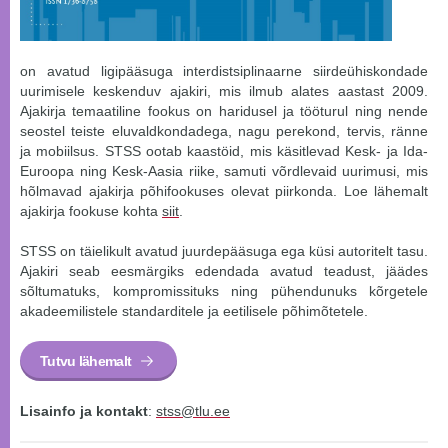
on avatud ligipääsuga interdistsiplinaarne siirdeühiskondade
uurimisele keskenduv ajakiri, mis ilmub alates aastast 2009.
Ajakirja temaatiline fookus on haridusel ja tööturul ning nende
seostel teiste eluvaldkondadega, nagu perekond, tervis, ränne
ja mobiilsus. STSS ootab kaastöid, mis käsitlevad Kesk- ja Ida-
Euroopa ning Kesk-Aasia riike, samuti võrdlevaid uurimusi, mis
hõlmavad ajakirja põhifookuses olevat piirkonda. Loe lähemalt
ajakirja fookuse kohta
siit
.
STSS on täielikult avatud juurdepääsuga ega küsi autoritelt tasu.
Ajakiri seab eesmärgiks edendada avatud teadust, jäädes
sõltumatuks, kompromissituks ning pühendunuks kõrgetele
akadeemilistele standarditele ja eetilisele põhimõtetele.
Tutvu lähemalt
Lisainfo ja kontakt
:
stss@tlu.ee