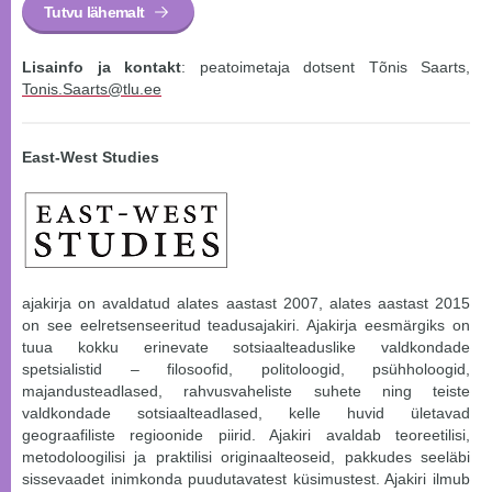
Tutvu lähemalt
Lisainfo ja kontakt
: peatoimetaja dotsent Tõnis Saarts,
Tonis.Saarts@tlu.ee
East-West Studies
ajakirja on avaldatud alates aastast 2007, alates aastast 2015
on see eelretsenseeritud teadusajakiri. Ajakirja eesmärgiks on
tuua kokku erinevate sotsiaalteaduslike valdkondade
spetsialistid – filosoofid, politoloogid, psühholoogid,
majandusteadlased, rahvusvaheliste suhete ning teiste
valdkondade sotsiaalteadlased, kelle huvid ületavad
geograafiliste regioonide piirid. Ajakiri avaldab teoreetilisi,
metodoloogilisi ja praktilisi originaalteoseid, pakkudes seeläbi
sissevaadet inimkonda puudutavatest küsimustest. Ajakiri ilmub