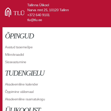
Tallinna Ülikool
Narva mnt 25, 10120 Tallinn
+372 640 9101
tlu@tlu.ee
ÕPINGUD
Avatud tasemeõpe
Mikrokraadid
Sisseastumine
TUDENGIELU
Akadeemiline kalender
Õppimine välismaal
Akadeemiline raamatukogu
ÜLIKOOLIST