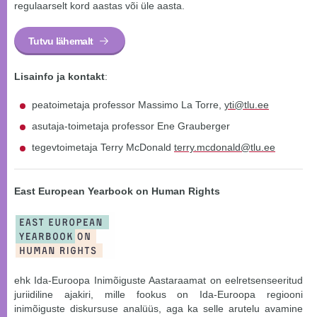
regulaarselt kord aastas või üle aasta.
Tutvu lähemalt
Lisainfo ja kontakt
:
peatoimetaja professor Massimo La Torre,
yti@tlu.ee
asutaja-toimetaja professor Ene Grauberger
tegevtoimetaja Terry McDonald
terry.mcdonald@tlu.ee
East European Yearbook on Human Rights
ehk Ida-Euroopa Inimõiguste Aastaraamat on eelretsenseeritud
juriidiline ajakiri, mille fookus on Ida-Euroopa regiooni
inimõiguste diskursuse analüüs, aga ka selle arutelu avamine