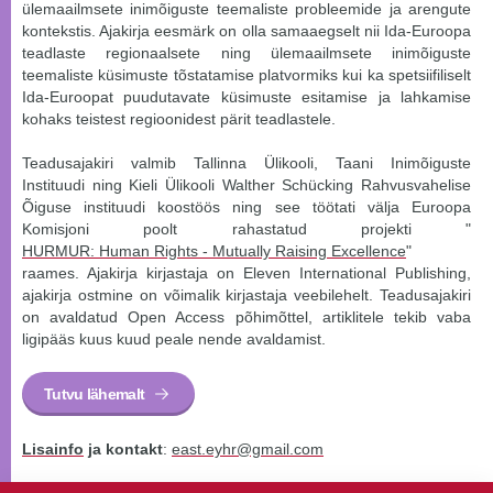
ülemaailmsete inimõiguste teemaliste probleemide ja arengute
kontekstis. Ajakirja eesmärk on olla samaaegselt nii Ida-Euroopa
teadlaste regionaalsete ning ülemaailmsete inimõiguste
teemaliste küsimuste tõstatamise platvormiks kui ka spetsiifiliselt
Ida-Euroopat puudutavate küsimuste esitamise ja lahkamise
kohaks teistest regioonidest pärit teadlastele.
Teadusajakiri valmib Tallinna Ülikooli, Taani Inimõiguste
Instituudi ning Kieli Ülikooli Walther Schücking Rahvusvahelise
Õiguse instituudi koostöös ning see töötati välja Euroopa
Komisjoni poolt rahastatud projekti "
HURMUR: Human Rights - Mutually Raising Excellence
"
raames. Ajakirja kirjastaja on Eleven International Publishing,
ajakirja ostmine on võimalik kirjastaja veebilehelt. Teadusajakiri
on avaldatud Open Access põhimõttel, artiklitele tekib vaba
ligipääs kuus kuud peale nende avaldamist.
Tutvu lähemalt
Lisainfo
ja kontakt
:
east.eyhr@gmail.com