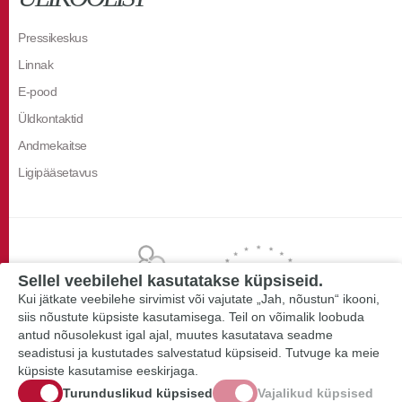
Pressikeskus
Linnak
E-pood
Üldkontaktid
Andmekaitse
Ligipääsetavus
Sellel veebilehel kasutatakse küpsiseid.
Kui jätkate veebilehe sirvimist või vajutate „Jah, nõustun“ ikooni,
siis nõustute küpsiste kasutamisega. Teil on võimalik loobuda
antud nõusolekust igal ajal, muutes kasutatava seadme
seadistusi ja kustutades salvestatud küpsiseid. Tutvuge ka meie
küpsiste kasutamise eeskirjaga.
Turunduslikud küpsised
Vajalikud küpsised