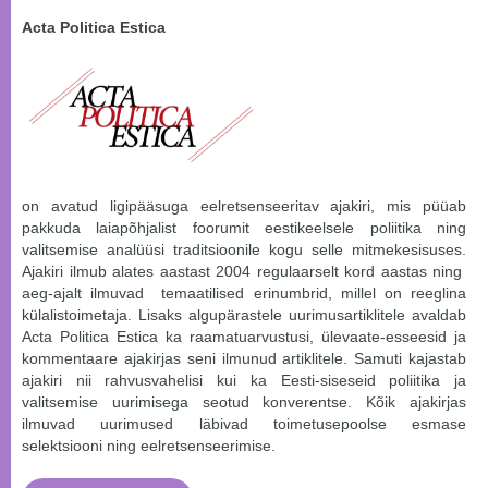
Acta Politica Estica
on avatud ligipääsuga eelretsenseeritav ajakiri, mis püüab
pakkuda laiapõhjalist foorumit eestikeelsele poliitika ning
valitsemise analüüsi traditsioonile kogu selle mitmekesisuses.
Ajakiri ilmub alates aastast 2004 regulaarselt kord aastas ning
aeg-ajalt ilmuvad temaatilised erinumbrid, millel on reeglina
külalistoimetaja. Lisaks algupärastele uurimusartiklitele avaldab
Acta Politica Estica ka raamatuarvustusi, ülevaate-esseesid ja
kommentaare ajakirjas seni ilmunud artiklitele. Samuti kajastab
ajakiri nii rahvusvahelisi kui ka Eesti-siseseid poliitika ja
valitsemise uurimisega seotud konverentse. Kõik ajakirjas
ilmuvad uurimused läbivad toimetusepoolse esmase
selektsiooni ning eelretsenseerimise.