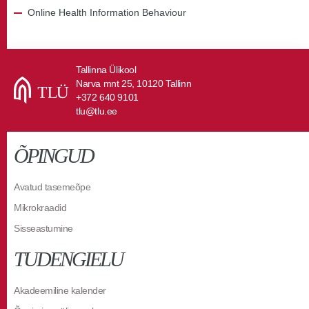
Online Health Information Behaviour
Tallinna Ülikool
Narva mnt 25, 10120 Tallinn
+372 640 9101
tlu@tlu.ee
ÕPINGUD
Avatud tasemeõpe
Mikrokraadid
Sisseastumine
TUDENGIELU
Akadeemiline kalender