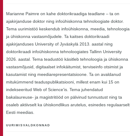
Marianne Paimre on kahe doktorikraadiga teadlane – ta on
ajakirjanduse doktor ning infoühiskonna tehnoloogiate doktor.
Tema uurimistöö keskendub infoühiskonna, meedia, tehnoloogia
ja ühiskonna vastasmõjudele. Ta kaitses doktorikraadi
ajakirjanduses University of Jyväskylä 2013. aastal ning
doktorikraadi infoühiskonna tehnoloogiates Tallinn University
2026. aastal. Tema teadustöö käsitleb tehnoloogia ja ühiskonna
vastasmõjusid, digitaalset infokäitumist, terviseinfo otsimist ja
kasutamist ning meediarepresentatsioone. Ta on avaldanud
mitukümmend teaduspublikatsiooni, millest enam kui 15 on
indekseeritud Web of Science'is. Tema juhendatud
bakalaureuse- ja magistritööd on pälvinud tunnustust ning ta
osaleb aktiivselt ka ühiskondlikus arutelus, esinedes regulaarselt
Eesti meedias.
UURIMISVALDKONNAD