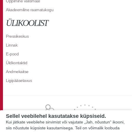
Õppimine välismaal
Akadeemiline raamatukogu
ÜLIKOOLIST
Pressikeskus
Linnak
E-pood
Üldkontaktid
Andmekaitse
Ligipääsetavus
Sellel veebilehel kasutatakse küpsiseid.
Kui jätkate veebilehe sirvimist või vajutate „Jah, nõustun“ ikooni,
siis nõustute küpsiste kasutamisega. Teil on võimalik loobuda