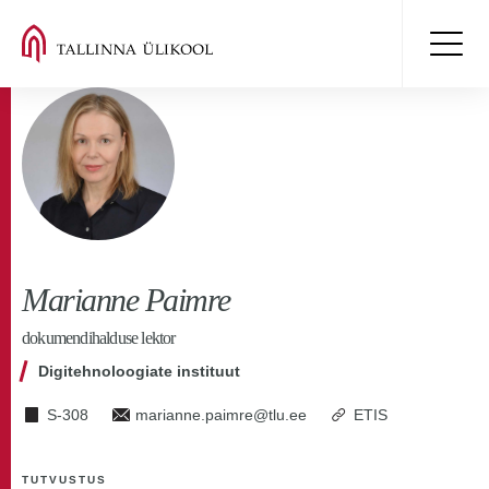
Marianne Paimre
dokumendihalduse lektor
Digitehnoloogiate instituut
S-308
marianne.paimre@tlu.ee
ETIS
TUTVUSTUS