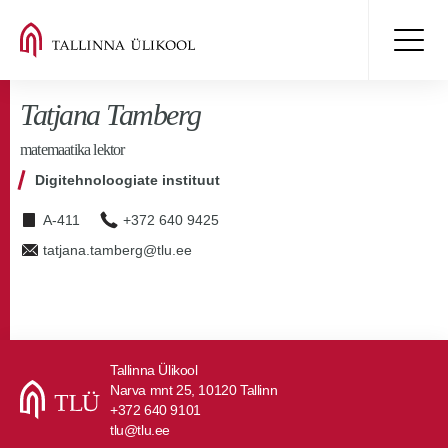
Tatjana Tamberg
matemaatika lektor
Digitehnoloogiate instituut
A-411
+372 640 9425
tatjana.tamberg@tlu.ee
Tallinna Ülikool
Narva mnt 25, 10120 Tallinn
+372 640 9101
tlu@tlu.ee