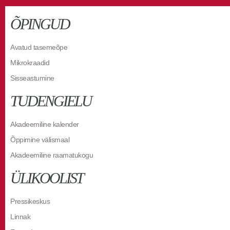
ÕPINGUD
Avatud tasemeõpe
Mikrokraadid
Sisseastumine
TUDENGIELU
Akadeemiline kalender
Õppimine välismaal
Akadeemiline raamatukogu
ÜLIKOOLIST
Pressikeskus
Linnak