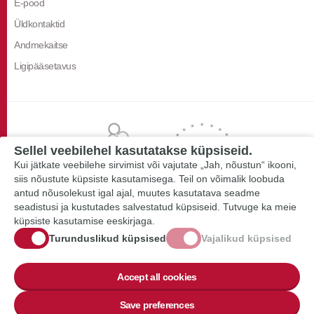
E-pood
Üldkontaktid
Andmekaitse
Ligipääsetavus
Sellel veebilehel kasutatakse küpsiseid.
Kui jätkate veebilehe sirvimist või vajutate „Jah, nõustun“ ikooni,
siis nõustute küpsiste kasutamisega. Teil on võimalik loobuda
antud nõusolekust igal ajal, muutes kasutatava seadme
seadistusi ja kustutades salvestatud küpsiseid. Tutvuge ka meie
küpsiste kasutamise eeskirjaga.
Turunduslikud küpsised
Vajalikud küpsised
Accept all cookies
Save preferences