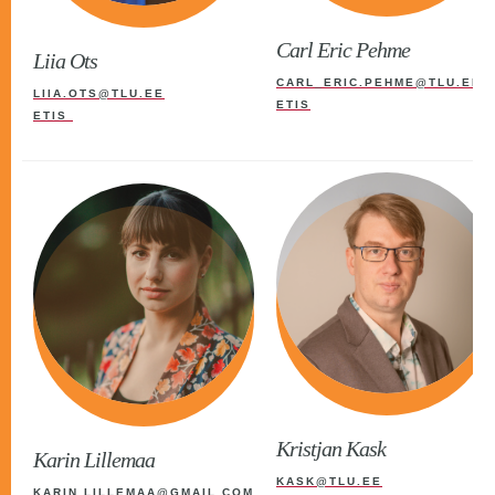
Carl Eric Pehme
Liia Ots
CARL_ERIC.PEHME@TLU.EE
LIIA.OTS@TLU.EE
ETIS
ETIS
Kristjan Kask
Karin Lillemaa
KASK@TLU.EE
KARIN.LILLEMAA@GMAIL.COM