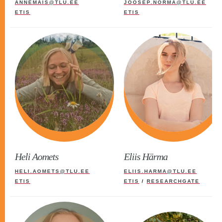
ANNEMAIS@TLU.EE
JOOSEP.NORMA@TLU.EE
ETIS
ETIS
Heli Aomets
Eliis Härma
HELI.AOMETS@TLU.EE
ELIIS.HARMA@TLU.EE
ETIS
ETIS
/
RESEARCHGATE