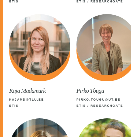
ETIS
ETIS
/
RESEARCHGATE
Kaja Mädamürk
Pirko Tõugu
KAJAMD@TLU.EE
PIRKO.TOUGU@UT.EE
ETIS
ETIS
/
RESEARCHGATE