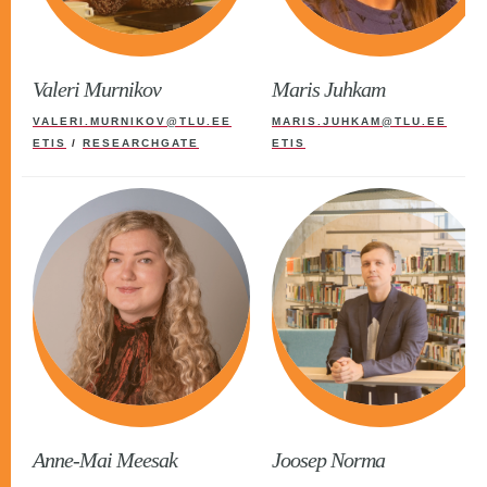
Valeri Murnikov
Maris Juhkam
VALERI.MURNIKOV@TLU.EE
MARIS.JUHKAM@TLU.EE
ETIS
/
RESEARCHGATE
ETIS
Anne-Mai Meesak
Joosep Norma