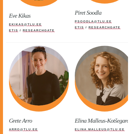
Piret Soodla
Eve Kikas
PSOODLA@TLU.EE
EKIKAS@TLU.EE
ETIS
/
RESEARCHGATE
ETIS
/
RESEARCHGATE
Grete Arro
Elina Malleus-Kotšegarov
ARRO@TLU.EE
ELINA.MALLEUS@TLU.EE