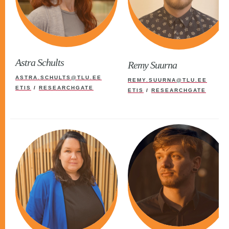
Astra Schults
Remy Suurna
ASTRA.SCHULTS@TLU.EE
REMY.SUURNA@TLU.EE
ETIS
/
RESEARCHGATE
ETIS
/
RESEARCHGATE