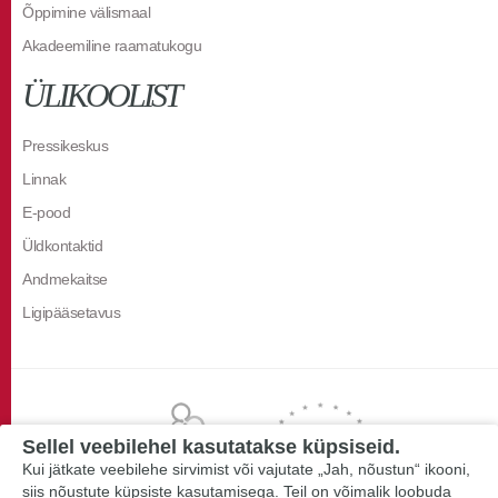
Õppimine välismaal
Akadeemiline raamatukogu
ÜLIKOOLIST
Pressikeskus
Linnak
E-pood
Üldkontaktid
Andmekaitse
Ligipääsetavus
Sellel veebilehel kasutatakse küpsiseid.
Kui jätkate veebilehe sirvimist või vajutate „Jah, nõustun“ ikooni,
siis nõustute küpsiste kasutamisega. Teil on võimalik loobuda