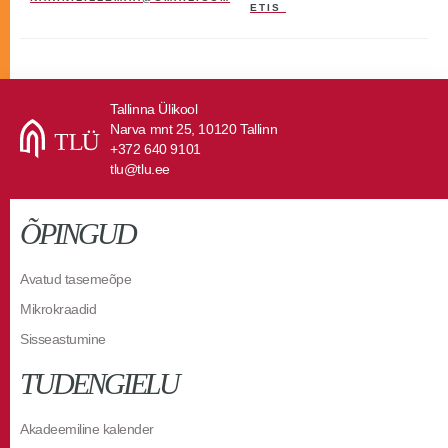
ETIS
Tallinna Ülikool
Narva mnt 25, 10120 Tallinn
+372 640 9101
tlu@tlu.ee
ÕPINGUD
Avatud tasemeõpe
Mikrokraadid
Sisseastumine
TUDENGIELU
Akadeemiline kalender