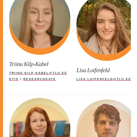
Triinu Kilp-Kabel
Lisa Loifenfeld
TRIINU.KILP-KABEL@TLU.EE
ETIS
/
RESEARCHGATE
LISA.LOIFENFELD@TLU.EE