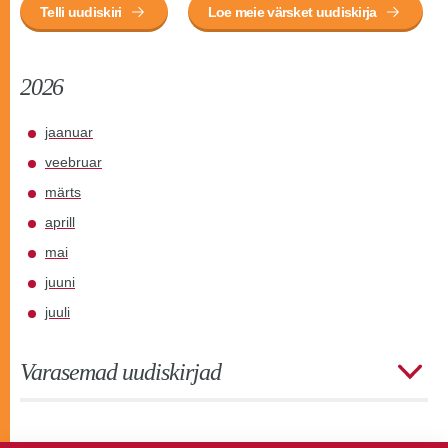
Telli uudiskiri
Loe meie värsket uudiskirja
2026
jaanuar
veebruar
märts
aprill
mai
juuni
juuli
Varasemad uudiskirjad