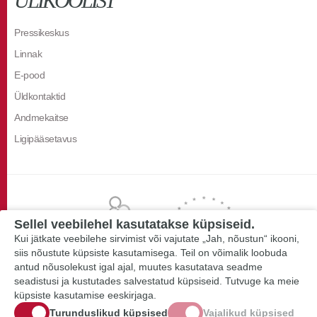
ÜLIKOOLIST
Pressikeskus
Linnak
E-pood
Üldkontaktid
Andmekaitse
Ligipääsetavus
Sellel veebilehel kasutatakse küpsiseid.
Kui jätkate veebilehe sirvimist või vajutate „Jah, nõustun“ ikooni,
siis nõustute küpsiste kasutamisega. Teil on võimalik loobuda
antud nõusolekust igal ajal, muutes kasutatava seadme
seadistusi ja kustutades salvestatud küpsiseid. Tutvuge ka meie
küpsiste kasutamise eeskirjaga.
Turunduslikud küpsised
Vajalikud küpsised