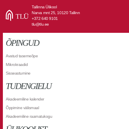
Tallinna Ülikool
Narva mnt 25, 10120 Tallinn
+372 640 9101
tlu@tlu.ee
ÕPINGUD
Avatud tasemeõpe
Mikrokraadid
Sisseastumine
TUDENGIELU
Akadeemiline kalender
Õppimine välismaal
Akadeemiline raamatukogu