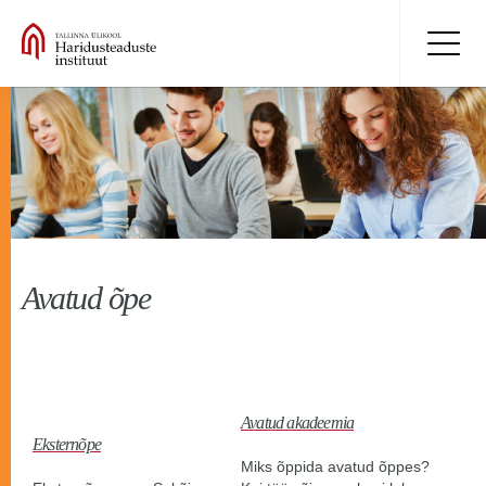
Avatud õpe
Avatud akadeemia
Eksternõpe
Miks õppida avatud õppes?