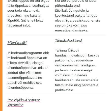
Eksternõppes on Sul õigus
Kui töö või pereelu ei luba
täita õppekava, sealhulgas
pühendada end
sooritada eksameid,
täielikult õpingutele ja
arvestusi ning kaitsta
koolitusturul pakutu tundub
lõputöö. Siit lehelt leiad
olevat liiga pealiskaudne, siis
täpsemat infot.
see on üks võimalus
enesetäiendamiseks.
Täienduskoolitused
Mikrokraadid
Tallinna Ülikooli
Mikrokraadiprogramm ehk
haridusinnovatsiooni keskus
mikrokraadi õppekava on
pakub haridusuuenduse
pikem tervikliku sisuga
valdkonnas mitmekülgseid
täiendusõppekava, mis on
professionaalse arengu
loodud ühe või mitme
võimalusi, tuginedes
tasemeõppekava aine
haridusteaduste uusimatele
baasil või eraldiseisva
tulemustele ning parimatele
täiendusõppena.
praktikatele.
Poolelijäänud õpingute
lõpetamine