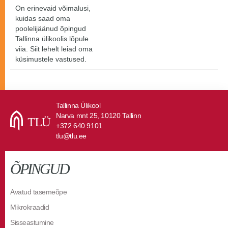
On erinevaid võimalusi,
kuidas saad oma
poolelijäänud õpingud
Tallinna ülikoolis lõpule
viia. Siit lehelt leiad oma
küsimustele vastused.
Tallinna Ülikool
Narva mnt 25, 10120 Tallinn
+372 640 9101
tlu@tlu.ee
ÕPINGUD
Avatud tasemeõpe
Mikrokraadid
Sisseastumine