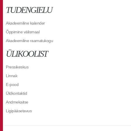
TUDENGIELU
Akadeemiline kalender
Õppimine välismaal
Akadeemiline raamatukogu
ÜLIKOOLIST
Pressikeskus
Linnak
E-pood
Üldkontaktid
Andmekaitse
Ligipääsetavus