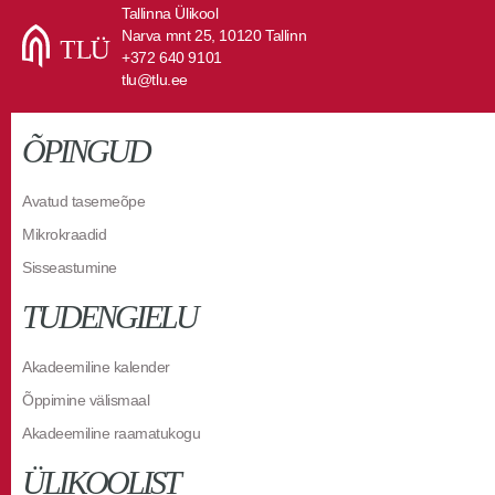
Tallinna Ülikool
Narva mnt 25, 10120 Tallinn
+372 640 9101
tlu@tlu.ee
ÕPINGUD
Avatud tasemeõpe
Mikrokraadid
Sisseastumine
TUDENGIELU
Akadeemiline kalender
Õppimine välismaal
Akadeemiline raamatukogu
ÜLIKOOLIST