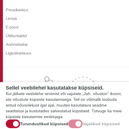
Pressikeskus
Linnak
E-pood
Üldkontaktid
Andmekaitse
Ligipääsetavus
Sellel veebilehel kasutatakse küpsiseid.
Kui jätkate veebilehe sirvimist või vajutate „Jah, nõustun“ ikooni,
siis nõustute küpsiste kasutamisega. Teil on võimalik loobuda
antud nõusolekust igal ajal, muutes kasutatava seadme
seadistusi ja kustutades salvestatud küpsiseid. Tutvuge ka meie
küpsiste kasutamise eeskirjaga.
Turunduslikud küpsised
Vajalikud küpsised