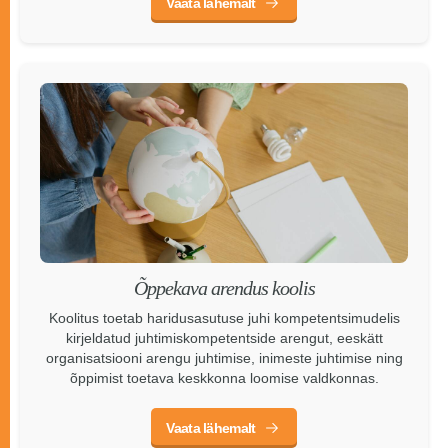
Vaata lähemalt
Õppekava arendus koolis
Koolitus toetab haridusasutuse juhi kompetentsimudelis
kirjeldatud juhtimiskompetentside arengut, eeskätt
organisatsiooni arengu juhtimise, inimeste juhtimise ning
õppimist toetava keskkonna loomise valdkonnas.
Vaata lähemalt