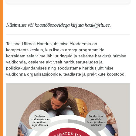
Küsimuste või koostöösoovidega kirjuta
haak@tlu.ee
.
Tallinna Ülikooli Haridusjuhtimise Akadeemia on
kompetentsikeskus, kus lisaks arenguprogrammide
korraldamisele
viime läbi uuringuid
ja seirame haridusjuhtimise
valdkonda, osaleme aktiivselt haridusaruteludes ja
poliitikakujundamises ning soodustame haridusjuhtimise
valdkonna organisatsioonide, teadlaste ja praktikute koostööd.