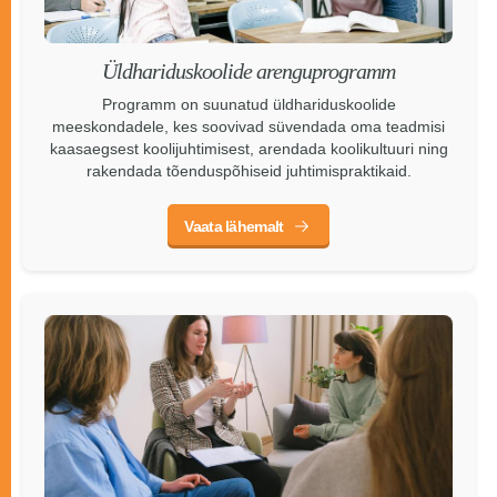
Üldhariduskoolide arenguprogramm
Programm on suunatud üldhariduskoolide
meeskondadele, kes soovivad süvendada oma teadmisi
kaasaegsest koolijuhtimisest, arendada koolikultuuri ning
rakendada tõenduspõhiseid juhtimispraktikaid.
Vaata lähemalt