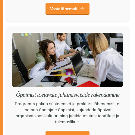
Vaata lähemalt
Õppimist toetavate juhtimisviiside rakendamine
Programm pakub süsteemset ja praktilist lähenemist, et
toetada õpetajate õppimist, kujundada õppivat
organisatsioonikultuuri ning juhtida asutust teadlikult ja
tulemuslikult.