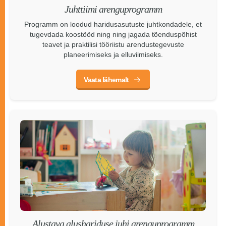
Juhttiimi arenguprogramm
Programm on loodud haridusasutuste juhtkondadele, et
tugevdada koostööd ning ning jagada tõenduspõhist
teavet ja praktilisi tööriistu arendustegevuste
planeerimiseks ja elluviimiseks.
Vaata lähemalt
Alustava alushariduse juhi arenguprogramm