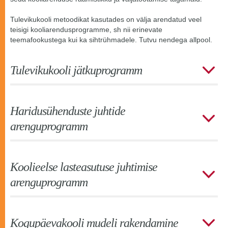
Tulevikukooli metoodikat kasutades on välja arendatud veel
teisigi kooliarendusprogramme, sh nii erinevate
teemafookustega kui ka sihtrühmadele. Tutvu nendega allpool.
Tulevikukooli jätkuprogramm
Haridusühenduste juhtide
arenguprogramm
Koolieelse lasteasutuse juhtimise
arenguprogramm
Kogupäevakooli mudeli rakendamine