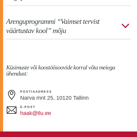
Arenguprogrammi “Vaimset tervist
väärtustav kool” mõju
Küsimuste või koostöösoovide korral võta meiega
ühendust:
POSTIAADRESS
Narva mnt 25, 10120 Tallinn
E-POST
haak@tlu.ee