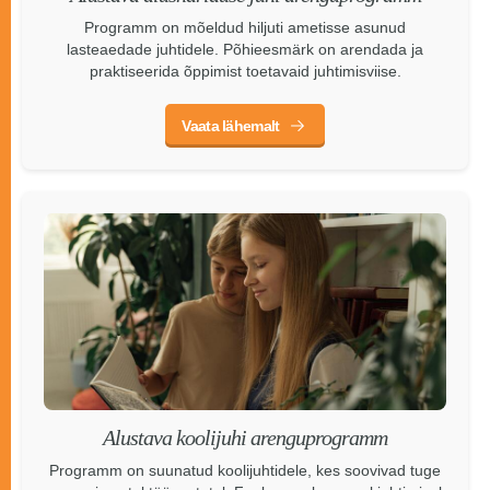
Programm on mõeldud hiljuti ametisse asunud
lasteaedade juhtidele. Põhieesmärk on arendada ja
praktiseerida õppimist toetavaid juhtimisviise.
Vaata lähemalt
Alustava koolijuhi arenguprogramm
Programm on suunatud koolijuhtidele, kes soovivad tuge