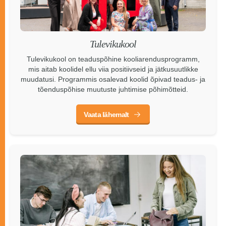
Tulevikukool
Tulevikukool on teaduspõhine kooliarendusprogramm,
mis aitab koolidel ellu viia positiivseid ja jätkusuutlikke
muudatusi. Programmis osalevad koolid õpivad teadus- ja
tõenduspõhise muutuste juhtimise põhimõtteid.
Vaata lähemalt