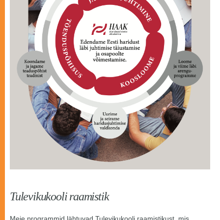
Tulevikukooli raamistik
Meie programmid lähtuvad Tulevikukooli raamistikust, mis