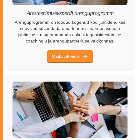
Atesteerimiseksperdi arenguprogramm
Arenguprogramm on loodud kogenud koolijuhtidele, kes
soovivad süvendada oma teadmisi haridusasutuse
juhtimisest ning omandada oskusi tagasisidestamise,
coaching’u ja arengupartnerluse valdkonnas.
Vaata lähemalt