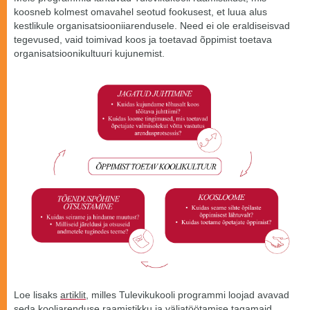
koosneb kolmest omavahel seotud fookusest, et luua alus
kestlikule organisatsiooniiarendusele. Need ei ole eraldiseisvad
tegevused, vaid toimivad koos ja toetavad õppimist toetava
organisatsioonikultuuri kujunemist.
Loe lisaks
artiklit
, milles Tulevikukooli programmi loojad avavad
seda kooliarenduse raamistikku ja väljatöötamise tagamaid.