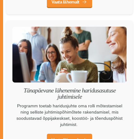
Vaata lähemalt
Tänapäevane lähenemine haridusasutuse
juhtimisele
Programm toetab haridusjuhte oma rolli mõtestamisel
ning selliste juhtimispõhimõtete rakendamisel, mis
soodustavad õppijakeskset, koostöö- ja tõenduspõhist
juhtimist.