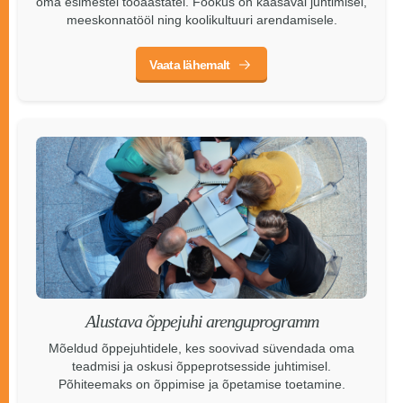
oma esimestel tööaastatel. Fookus on kaasaval juhtimisel,
meeskonnatööl ning koolikultuuri arendamisele.
Vaata lähemalt
Alustava õppejuhi arenguprogramm
Mõeldud õppejuhtidele, kes soovivad süvendada oma
teadmisi ja oskusi õppeprotsesside juhtimisel.
Põhiteemaks on õppimise ja õpetamise toetamine.