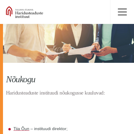
Nõukogu
Haridusteaduste instituudi nõukogusse kuuluvad:
Tiia Õun
– instituudi direktor;