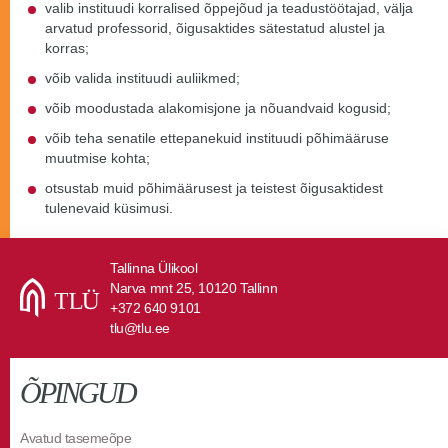
valib instituudi korralised õppejõud ja teadustöötajad, välja
arvatud professorid, õigusaktides sätestatud alustel ja
korras;
võib valida instituudi auliikmed;
võib moodustada alakomisjone ja nõuandvaid kogusid;
võib teha senatile ettepanekuid instituudi põhimääruse
muutmise kohta;
otsustab muid põhimäärusest ja teistest õigusaktidest
tulenevaid küsimusi.
Tallinna Ülikool
Narva mnt 25, 10120 Tallinn
+372 640 9101
tlu@tlu.ee
ÕPINGUD
Avatud tasemeõpe