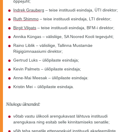
õppejuht;
Indrek Grauberg
– teise instituudi esindaja, ÜTI direktor;
Ruth Shimmo
– teise instituudi esindaja, LTI direktor;
Birgit Vilgats
– teise instituudi esindaja, BFM-i direktor;
Annika Küngas – välisliige, SA Noored Kooli tegevjuht;
Raino Liblik – välisliige, Tallinna Mustamäe
Riigigümnaasiumi direktor;
Gertrud Luks – üliõpilaste esindaja;
Kevin Palmets – üliõpilaste esindaja;
Anne-Mai Meesak – üliõpilaste esindaja:
Kristin Mei – üliõpilaste esindaja.
Nõukogu ülesanded:
võtab vastu ülikooli arengukavast lähtuva instituudi
arengukava ning esitab selle kinnitamiseks senatile;
võib teha senatile ettepanekuid instituudi akadeemiliste