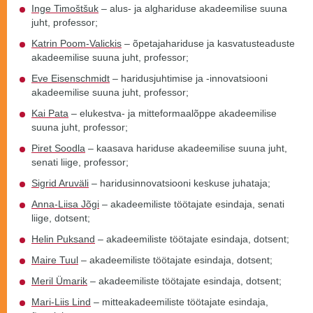
Inge Timoštšuk
– alus- ja alghariduse akadeemilise suuna
juht, professor;
Katrin Poom-Valickis
– õpetajahariduse ja kasvatusteaduste
akadeemilise suuna juht, professor;
Eve Eisenschmidt
– haridusjuhtimise ja -innovatsiooni
akadeemilise suuna juht, professor;
Kai Pata
– elukestva- ja mitteformaalõppe akadeemilise
suuna juht, professor;
Piret Soodla
– kaasava hariduse akadeemilise suuna juht,
senati liige, professor;
Sigrid Aruväli
– haridusinnovatsiooni keskuse juhataja;
Anna-Liisa Jõgi
– akadeemiliste töötajate esindaja, senati
liige, dotsent;
H
elin Puksand
– akadeemiliste töötajate esindaja, dotsent;
Maire Tuul
– akadeemiliste töötajate esindaja, dotsent;
Meril Ümarik
– akadeemiliste töötajate esindaja, dotsent;
Mari-Liis Lind
– mitteakadeemiliste töötajate esindaja,