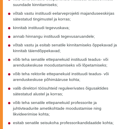
suundade kinnitamiseks;
võtab vastu instituudi eelarveprojekti majanduseeskirjas
sätestatud tingimustel ja korras;
kinnitab instituudi tegevuskava;
annab hinnangu instituudi tegevusaruandele;
võtab vastu ja esitab senatile kinnitamiseks õppekavad ja
kinnitab täiendõppekavad;
võib teha senatile ettepanekuid instituudi teadus- või
arenduskeskuse moodustamiseks või lõpetamiseks;
võib teha rektorile ettepanekuid instituudi teadus- või
arenduskeskuse põhimääruse kohta;
valib direktori töösuhteid reguleerivates õigusaktides
sätestatud alustel ja korras;
võib teha senatile ettepanekuid professorite ja
juhtivteadurite ametikohtade moodustamise ning
likvideerimise kohta;
esitab senatile seisukoha professorikandidaatide kohta;