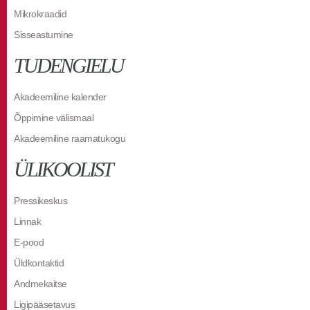
Mikrokraadid
Sisseastumine
TUDENGIELU
Akadeemiline kalender
Õppimine välismaal
Akadeemiline raamatukogu
ÜLIKOOLIST
Pressikeskus
Linnak
E-pood
Üldkontaktid
Andmekaitse
Ligipääsetavus