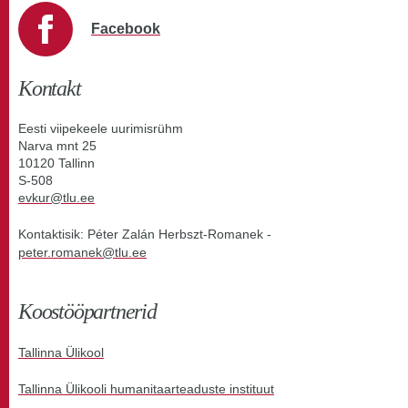
Facebook
Kontakt
Eesti viipekeele uurimisrühm
Narva mnt 25
10120 Tallinn
S-508
evkur@tlu.ee
Kontaktisik: Péter Zalán Herbszt-Romanek -
peter.romanek@tlu.ee
Koostööpartnerid
Tallinna Ülikool
Tallinna Ülikooli humanitaarteaduste instituut