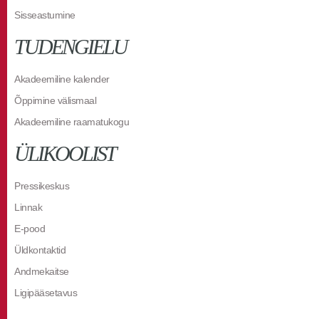
Sisseastumine
TUDENGIELU
Akadeemiline kalender
Õppimine välismaal
Akadeemiline raamatukogu
ÜLIKOOLIST
Pressikeskus
Linnak
E-pood
Üldkontaktid
Andmekaitse
Ligipääsetavus