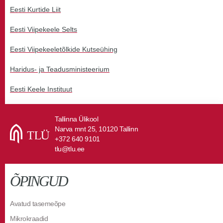
Eesti Kurtide Liit
Eesti Viipekeele Selts
Eesti Viipekeeletõlkide Kutseühing
Haridus- ja Teadusministeerium
Eesti Keele Instituut
Tallinna Ülikool
Narva mnt 25, 10120 Tallinn
+372 640 9101
tlu@tlu.ee
ÕPINGUD
Avatud tasemeõpe
Mikrokraadid